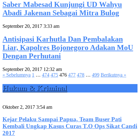
Saber Mabesad Kunjungi UD Wahyu
Abadi Jakenan Sebagai Mitra Bulog
September 20, 2017 3:33 am
Antisipasi Karhutla Dan Pembalakan
Liar, Kapolres Bojonegoro Adakan MoU
Dengan Perhutani
September 20, 2017 12:32 am
« Sebelumnya
1
…
474
475
476
477
478
…
499
Berikutnya »
Hukum & Kriminal
Oktober 2, 2017 3:54 am
Kejar Pelaku Sampai Papua, Team Buser Pati
Kembali Ungkap Kasus Curas T.O Ops Sikat Candi
2017