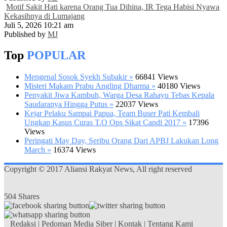
Motif Sakit Hati karena Orang Tua Dihina, IR Tega Habisi Nyawa
Kekasihnya di Lumajang
Juli 5, 2026 10:21 am
Published by
MJ
Top
POPULAR
Mengenal Sosok Syekh Subakir »
66841 Views
Misteri Makam Prabu Angling Dharma »
40180 Views
Penyakit Jiwa Kambuh, Warga Desa Rahayu Tebas Kepala
Saudaranya Hingga Putus »
22037 Views
Kejar Pelaku Sampai Papua, Team Buser Pati Kembali
Ungkap Kasus Curas T.O Ops Sikat Candi 2017 »
17396
Views
Peringati May Day, Seribu Orang Dari APBJ Lakukan Long
March »
16374 Views
Copyright © 2017 Aliansi Rakyat News, All right reserved
504
Shares
Redaksi
|
Pedoman Media Siber
|
Kontak
|
Tentang Kami