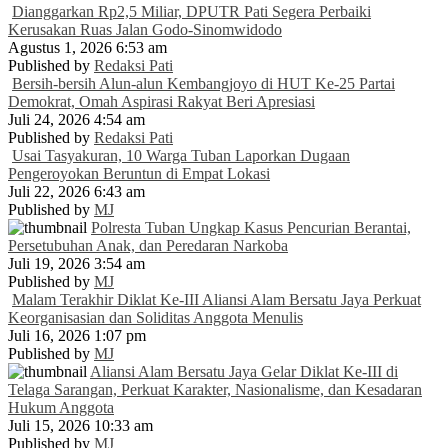
Dianggarkan Rp2,5 Miliar, DPUTR Pati Segera Perbaiki
Kerusakan Ruas Jalan Godo-Sinomwidodo
Agustus 1, 2026 6:53 am
Published by
Redaksi Pati
Bersih-bersih Alun-alun Kembangjoyo di HUT Ke-25 Partai
Demokrat, Omah Aspirasi Rakyat Beri Apresiasi
Juli 24, 2026 4:54 am
Published by
Redaksi Pati
Usai Tasyakuran, 10 Warga Tuban Laporkan Dugaan
Pengeroyokan Beruntun di Empat Lokasi
Juli 22, 2026 6:43 am
Published by
MJ
Polresta Tuban Ungkap Kasus Pencurian Berantai,
Persetubuhan Anak, dan Peredaran Narkoba
Juli 19, 2026 3:54 am
Published by
MJ
Malam Terakhir Diklat Ke-III Aliansi Alam Bersatu Jaya Perkuat
Keorganisasian dan Soliditas Anggota Menulis
Juli 16, 2026 1:07 pm
Published by
MJ
Aliansi Alam Bersatu Jaya Gelar Diklat Ke-III di
Telaga Sarangan, Perkuat Karakter, Nasionalisme, dan Kesadaran
Hukum Anggota
Juli 15, 2026 10:33 am
Published by
MJ