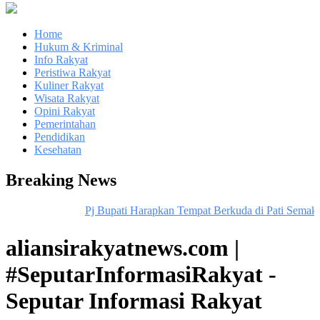
Home
Hukum & Kriminal
Info Rakyat
Peristiwa Rakyat
Kuliner Rakyat
Wisata Rakyat
Opini Rakyat
Pemerintahan
Pendidikan
Kesehatan
Breaking News
Pj Bupati Harapkan Tempat Berkuda di Pati Semakin D
aliansirakyatnews.com |
#SeputarInformasiRakyat -
Seputar Informasi Rakyat