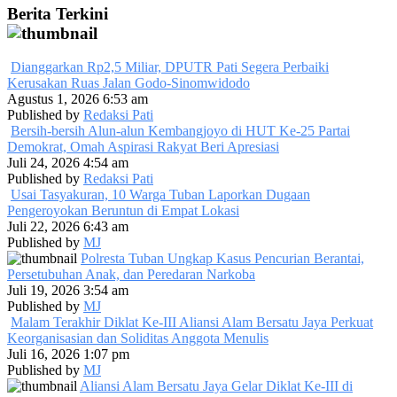
Berita Terkini
Dianggarkan Rp2,5 Miliar, DPUTR Pati Segera Perbaiki
Kerusakan Ruas Jalan Godo-Sinomwidodo
Agustus 1, 2026 6:53 am
Published by
Redaksi Pati
Bersih-bersih Alun-alun Kembangjoyo di HUT Ke-25 Partai
Demokrat, Omah Aspirasi Rakyat Beri Apresiasi
Juli 24, 2026 4:54 am
Published by
Redaksi Pati
Usai Tasyakuran, 10 Warga Tuban Laporkan Dugaan
Pengeroyokan Beruntun di Empat Lokasi
Juli 22, 2026 6:43 am
Published by
MJ
Polresta Tuban Ungkap Kasus Pencurian Berantai,
Persetubuhan Anak, dan Peredaran Narkoba
Juli 19, 2026 3:54 am
Published by
MJ
Malam Terakhir Diklat Ke-III Aliansi Alam Bersatu Jaya Perkuat
Keorganisasian dan Soliditas Anggota Menulis
Juli 16, 2026 1:07 pm
Published by
MJ
Aliansi Alam Bersatu Jaya Gelar Diklat Ke-III di