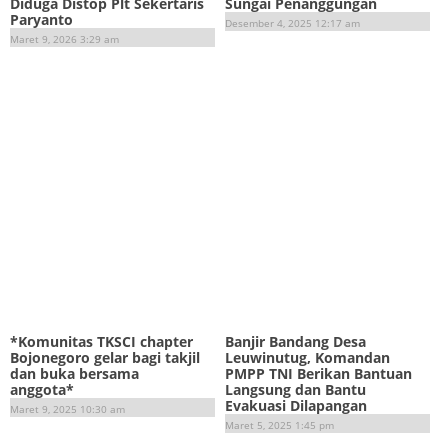
Diduga Distop Plt Sekertaris
Sungai Penanggungan
Paryanto
Desember 4, 2025 12:17 am
Maret 9, 2026 3:29 am
*Komunitas TKSCI chapter
Banjir Bandang Desa
Bojonegoro gelar bagi takjil
Leuwinutug, Komandan
dan buka bersama
PMPP TNI Berikan Bantuan
anggota*
Langsung dan Bantu
Evakuasi Dilapangan
Maret 9, 2025 10:30 am
Maret 5, 2025 1:45 pm