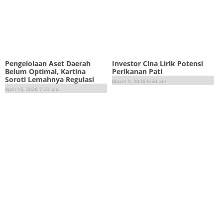
Pengelolaan Aset Daerah
Investor Cina Lirik Potensi
Belum Optimal, Kartina
Perikanan Pati
Soroti Lemahnya Regulasi
Maret 9, 2026 9:50 am
April 15, 2026 7:33 am