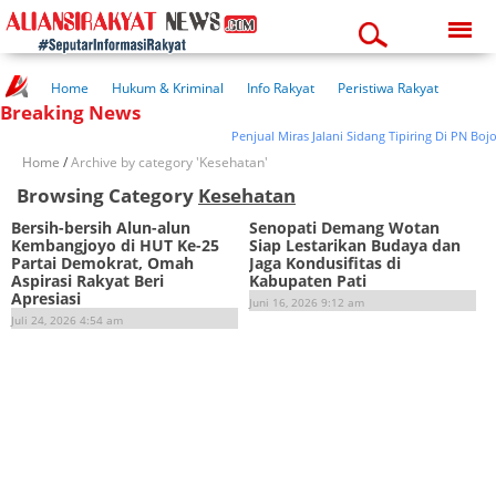
Sunday, 09-08-2026
04:06:01 pm
Home
Hukum & Kriminal
Info Rakyat
Peristiwa Rakyat
Breaking News
Kuliner Rakyat
Wisata Rakyat
Opini Rakyat
Pemerintahan
Pendidikan
Kesehatan
Penjual Miras Jalani Sidang Tipiring Di PN Boj
Home
/
Archive by category 'Kesehatan'
Browsing Category
Kesehatan
Bersih-bersih Alun-alun
Senopati Demang Wotan
Kembangjoyo di HUT Ke-25
Siap Lestarikan Budaya dan
Partai Demokrat, Omah
Jaga Kondusifitas di
Aspirasi Rakyat Beri
Kabupaten Pati
Apresiasi
Juni 16, 2026 9:12 am
Juli 24, 2026 4:54 am