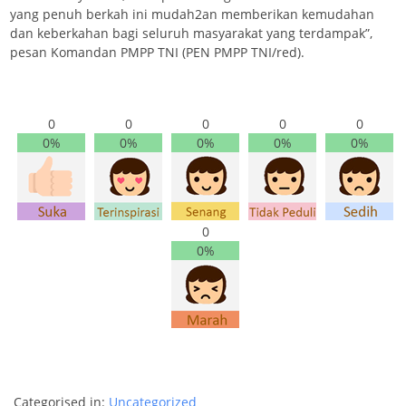
yang penuh berkah ini mudah2an memberikan kemudahan
dan keberkahan bagi seluruh masyarakat yang terdampak”,
pesan Komandan PMPP TNI (PEN PMPP TNI/red).
0
0
0
0
0
0%
0%
0%
0%
0%
0
0%
Categorised in:
Uncategorized