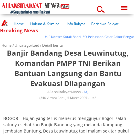
Friday, 07-08-2026
03:23:39 pm
Home
Hukum & Kriminal
Info Rakyat
Peristiwa Rakyat
Breaking News
Kuliner Rakyat
Wisata Rakyat
Opini Rakyat
Pemerintahan
Pendidikan
Kesehatan
H-2 Konser Kotak Band, EO Pelaksana Gelar Rakor Pengaman
Home /
Uncategorized
/ Detail berita
Banjir Bandang Desa Leuwinutug,
Komandan PMPP TNI Berikan
Bantuan Langsung dan Bantu
Evakuasi Dilapangan
AliansiRakyatNews -
MJ
(346 Views) Rabu, 5 Maret 2025 - 1:45
BOGOR – Hujan yang terus menerus mengguyur Bogor, salah
satunya sebabkan Banjir Bandang yang melanda Kampung
Jembatan Buntung, Desa Leuwinutug tadi malam sekitar pukul