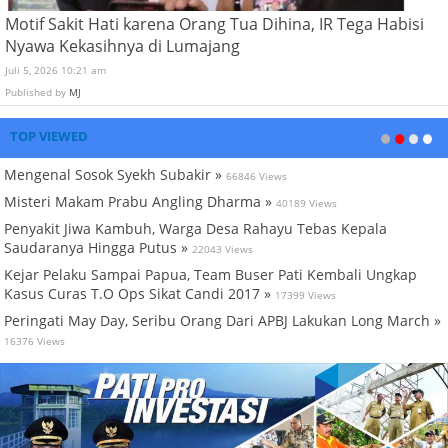
Motif Sakit Hati karena Orang Tua Dihina, IR Tega Habisi
Nyawa Kekasihnya di Lumajang
Juli 5, 2026 10:21 am
Published by
MJ
TOP VIEWED
Mengenal Sosok Syekh Subakir »
66846 Views
Misteri Makam Prabu Angling Dharma »
40189 Views
Penyakit Jiwa Kambuh, Warga Desa Rahayu Tebas Kepala
Saudaranya Hingga Putus »
22043 Views
Kejar Pelaku Sampai Papua, Team Buser Pati Kembali Ungkap
Kasus Curas T.O Ops Sikat Candi 2017 »
17399 Views
Peringati May Day, Seribu Orang Dari APBJ Lakukan Long March »
16376 Views