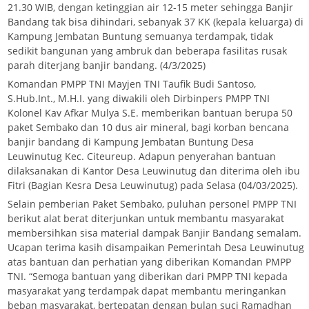
21.30 WIB, dengan ketinggian air 12-15 meter sehingga Banjir
Bandang tak bisa dihindari, sebanyak 37 KK (kepala keluarga) di
Kampung Jembatan Buntung semuanya terdampak, tidak
sedikit bangunan yang ambruk dan beberapa fasilitas rusak
parah diterjang banjir bandang. (4/3/2025)
Komandan PMPP TNI Mayjen TNI Taufik Budi Santoso,
S.Hub.Int., M.H.I. yang diwakili oleh Dirbinpers PMPP TNI
Kolonel Kav Afkar Mulya S.E. memberikan bantuan berupa 50
paket Sembako dan 10 dus air mineral, bagi korban bencana
banjir bandang di Kampung Jembatan Buntung Desa
Leuwinutug Kec. Citeureup. Adapun penyerahan bantuan
dilaksanakan di Kantor Desa Leuwinutug dan diterima oleh ibu
Fitri (Bagian Kesra Desa Leuwinutug) pada Selasa (04/03/2025).
Selain pemberian Paket Sembako, puluhan personel PMPP TNI
berikut alat berat diterjunkan untuk membantu masyarakat
membersihkan sisa material dampak Banjir Bandang semalam.
Ucapan terima kasih disampaikan Pemerintah Desa Leuwinutug
atas bantuan dan perhatian yang diberikan Komandan PMPP
TNI. “Semoga bantuan yang diberikan dari PMPP TNI kepada
masyarakat yang terdampak dapat membantu meringankan
beban masyarakat, bertepatan dengan bulan suci Ramadhan