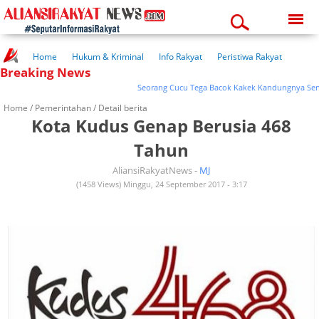
Sunday, 09-08-2026
03:41:33 pm
Home
Hukum & Kriminal
Info Rakyat
Peristiwa Rakyat
Breaking News
Kuliner Rakyat
Wisata Rakyat
Opini Rakyat
Pemerintahan
Pendidikan
Kesehatan
Seorang Cucu Tega Bacok Kakek Kandungnya Sendiri
Home /
Pemerintahan
/ Detail berita
Kota Kudus Genap Berusia 468
Tahun
AliansiRakyatNews -
MJ
(1458 Views) Minggu, 24 September 2017 - 3:17