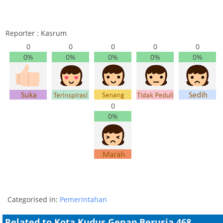
Reporter : Kasrum
0
0
0
0
0
0%
0%
0%
0%
0%
0
0%
Categorised in:
Pemerintahan
Related to Kota Kudus Genap Berusia 468