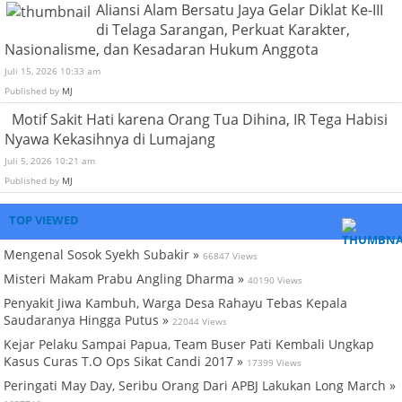
Aliansi Alam Bersatu Jaya Gelar Diklat Ke-III
di Telaga Sarangan, Perkuat Karakter,
Nasionalisme, dan Kesadaran Hukum Anggota
Juli 15, 2026 10:33 am
Published by
MJ
Motif Sakit Hati karena Orang Tua Dihina, IR Tega Habisi
Nyawa Kekasihnya di Lumajang
Juli 5, 2026 10:21 am
Published by
MJ
TOP VIEWED
Mengenal Sosok Syekh Subakir »
66847 Views
Misteri Makam Prabu Angling Dharma »
40190 Views
Penyakit Jiwa Kambuh, Warga Desa Rahayu Tebas Kepala
Saudaranya Hingga Putus »
22044 Views
Kejar Pelaku Sampai Papua, Team Buser Pati Kembali Ungkap
Kasus Curas T.O Ops Sikat Candi 2017 »
17399 Views
Peringati May Day, Seribu Orang Dari APBJ Lakukan Long March »