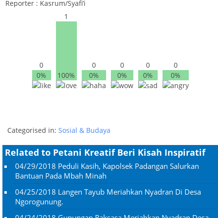
Reporter : Kasrum/Syafi’i
1
0
0
0
0
0
0%
100%
0%
0%
0%
0%
Categorised in:
Sosial & Budaya
Related to Petani Kreatif Beri Kisah Inspiratif
04/29/2018
Peduli Kasih, Kapolsek Padangan Salurkan
Bantuan Pada Mbah Minah
04/25/2018
Langen Tayub Meriahkan Nyadran Di Desa
Ngorogunung.
04/24/2018
Gunungan Raksasa Meriahkan Nyadran Desa