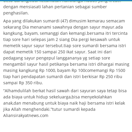
desa Garungkidul kecamatan Kaliwungu Kudus yang kreatif
dengan mensiasati lahan pertanian sebagai sumber
penghasilan.
Apa yang dilakukan sumardi (47) dimusim kemarau semacam
sekarang Dia menanami sawahnya dengan sayur mayur.ada
kangkung, bayam, semanggi dan kemangi.bersama itri tercinta
tiap sore hari selepas jam 2 siang Dia pergi kesawah untuk
memetik sayur sayur tersebut.tiap sore sumardi bersama istri
dapat memetik 150 sampai 250 ikat sayur. Saat ini dari
pedagang sayur pengepul langgananya yg setiap sore
mengambil sayur hasil petikanya bersama istri dihargai masing
masing kangkung Rp 1000, bayam Rp 100comemangi Rp 1500
tiap hari pendapatan sumardi dan istri berkisar Rp 250 ribu
sampai Rp 350 ribu.
“Alhamdulilah berkat hasil sawah dari sayuran saya tetap bisa
ada biaya untuk hidup sekeluarga,bisa menyekolahkan
anak,dan menabung untuk biaya naik haji bersama istri kelak
jika Allah menghendaki.”tutur sumardi kepada
Aliansirakyatnews.com