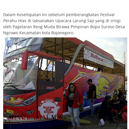
Dalam Kesempatan ini sebelum pemberangkatan Festival
Perahu Hias di laksanakan Upacara Larung Saji yang di iringi
oleh Pagelaran Reog Muda Birawa Pimpinan Bopo Suroso Desa
Ngrowo Kecamatan kota Bojonegoro.