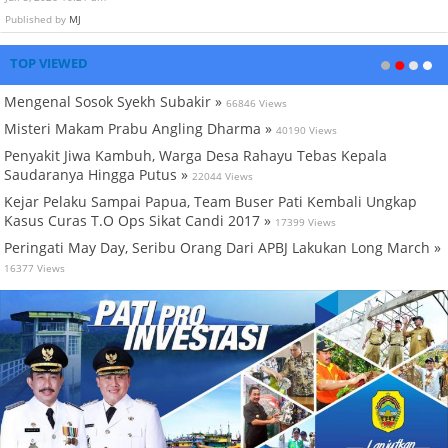
Published by
MJ
TOP VIEWED
Mengenal Sosok Syekh Subakir »
66846 Views
Misteri Makam Prabu Angling Dharma »
40190 Views
Penyakit Jiwa Kambuh, Warga Desa Rahayu Tebas Kepala
Saudaranya Hingga Putus »
22044 Views
Kejar Pelaku Sampai Papua, Team Buser Pati Kembali Ungkap
Kasus Curas T.O Ops Sikat Candi 2017 »
17399 Views
Peringati May Day, Seribu Orang Dari APBJ Lakukan Long March »
16377 Views