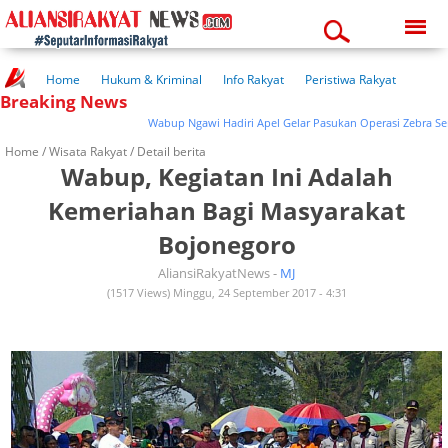
Saturday, 08-08-2026
11:38:38 am
Home
Hukum & Kriminal
Info Rakyat
Peristiwa Rakyat
Breaking News
Kuliner Rakyat
Wisata Rakyat
Opini Rakyat
Pemerintahan
Pendidikan
Kesehatan
Wabup Ngawi Hadiri Apel Gelar Pasukan Operasi Zebra Semeru 
Home /
Wisata Rakyat
/ Detail berita
Wabup, Kegiatan Ini Adalah
Kemeriahan Bagi Masyarakat
Bojonegoro
AliansiRakyatNews -
MJ
(1517 Views) Minggu, 24 September 2017 - 4:31