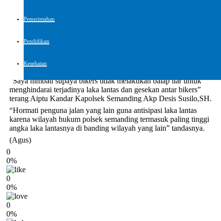
melakukan balap liar.
Pemerintahan
Ini Dilakukan karena akan membahayakan pengemudi lain serta
Pendidikan
meresahkan warga sekitar Menjahui Segala bentuk penyalagunaan
narkoba juga disampaikan kepada all bikers tersebut agar tidak
Kesehatan
menjadi generasi muda yang tersesat dalam lingkaran setan.
“Saya himbau supaya bikers tidak melakukan balap liar untuk
menghindarai terjadinya laka lantas dan gesekan antar bikers”
terang Aiptu Kandar Kapolsek Semanding Akp Desis Susilo,SH.
“Hormati penguna jalan yang lain guna antisipasi laka lantas
karena wilayah hukum polsek semanding termasuk paling tinggi
angka laka lantasnya di banding wilayah yang lain” tandasnya.
(Agus)
0
0%
0
0%
0
0%