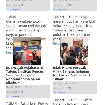
Mei 31, 2026 10:03 am
Mei 26, 2026 11:31 am
Published by
MJ
Published by
MJ
No comment
No comment
Tuban- |
TUBAN – Dalam rangka
Aliansirakyatnews.com –
menyambut Hari Raya Idul
Setiap zaman melahirkan
adha 1447 Hijriah, Polres
pelakunya, dan setiap
Tuban menyiapkan
perjuangan selalu
puluhan hewan kurban
menemukan nahkodanya.
yang akan disalurkan...
Di Kecamatan Soko,
Read more.
sebuah amanah politik...
Read more.
Dua Wajah Kejahatan di
Jejak Hitam Perusak
Tuban: Sindikat Pencuri
Anak Bangsa: Jaringan
Sapi dan Pengedar
Narkotika Digerebek di
Narkoba Sama-Sama
Tuban”
Dibekuk
Mei 26, 2026 11:18 am
Mei 26, 2026 11:27 am
Published by
MJ
Published by
MJ
No comment
No comment
TUBAN – Satuan Reserse
TUBAN – Satreskrim Polres
Narkoba Polres Tuban