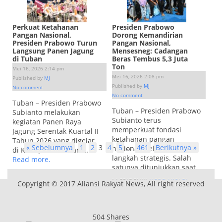
Perkuat Ketahanan
Presiden Prabowo
Pangan Nasional,
Dorong Kemandirian
Presiden Prabowo Turun
Pangan Nasional,
Langsung Panen Jagung
Mensesneg: Cadangan
di Tuban
Beras Tembus 5,3 Juta
Ton
Mei 16, 2026 2:14 pm
Mei 16, 2026 2:08 pm
Published by
MJ
Published by
MJ
No comment
No comment
Tuban – Presiden Prabowo
Tuban – Presiden Prabowo
Subianto melakukan
Subianto terus
kegiatan Panen Raya
memperkuat fondasi
Jagung Serentak Kuartal II
ketahanan pangan
Tahun 2026 yang digelar
« Sebelumnya
1
2
3
4
5
…
461
Berikutnya »
nasional melalui berbagai
di Kabupaten Tuban,...
langkah strategis. Salah
Read more.
satunya ditunjukkan saat
Presiden...
Read more.
Copyright © 2017 Aliansi Rakyat News, All right reserved
504
Shares