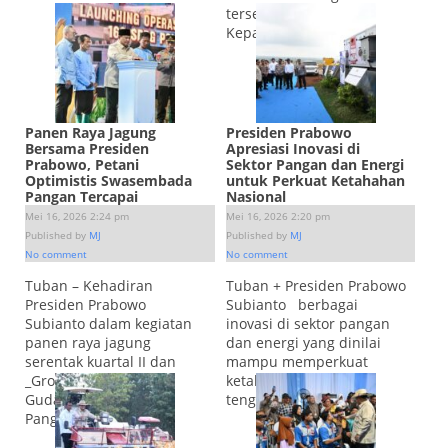
tersebut disampaikan
Kepala...
Read more.
Panen Raya Jagung
Presiden Prabowo
Bersama Presiden
Apresiasi Inovasi di
Prabowo, Petani
Sektor Pangan dan Energi
Optimistis Swasembada
untuk Perkuat Ketahahan
Pangan Tercapai
Nasional
Mei 16, 2026 2:24 pm
Mei 16, 2026 2:20 pm
Published by
MJ
Published by
MJ
No comment
No comment
Tuban – Kehadiran
Tuban + Presiden Prabowo
Presiden Prabowo
Subianto berbagai
Subianto dalam kegiatan
inovasi di sektor pangan
panen raya jagung
dan energi yang dinilai
serentak kuartal II dan
mampu memperkuat
_Groundbreaking_ 10
ketahanan nasional di
Gudang Ketahanan
tengah...
Read more.
Pangan...
Read more.