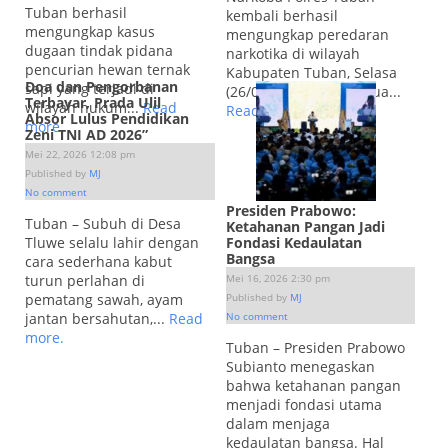
Tuban berhasil
kembali berhasil
mengungkap kasus
mengungkap peredaran
dugaan tindak pidana
narkotika di wilayah
pencurian hewan ternak
Kabupaten Tuban, Selasa
Doa dan Pengorbanan
sapi yang terjadi di
(26/05/2026). Dalam dua...
Terbayar, Prada Ulil
wilayah hukum...
Read
Read more.
Absor Lulus Pendidikan
more.
Zeni TNI AD 2026”
Mei 22, 2026 12:08 pm
Published by
MJ
No comment
Presiden Prabowo:
Tuban – Subuh di Desa
Ketahanan Pangan Jadi
Tluwe selalu lahir dengan
Fondasi Kedaulatan
Bangsa
cara sederhana kabut
turun perlahan di
Mei 16, 2026 2:30 pm
pematang sawah, ayam
Published by
MJ
jantan bersahutan,...
Read
No comment
more.
Tuban – Presiden Prabowo
Subianto menegaskan
bahwa ketahanan pangan
menjadi fondasi utama
dalam menjaga
kedaulatan bangsa. Hal