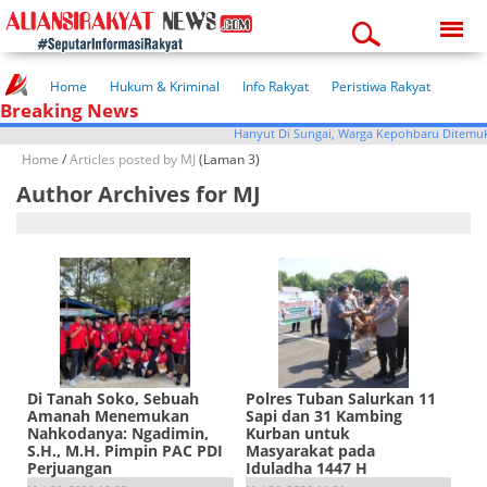
Thursday, 06-08-2026
11:04:51 pm
Home
Hukum & Kriminal
Info Rakyat
Peristiwa Rakyat
Breaking News
Kuliner Rakyat
Wisata Rakyat
Opini Rakyat
Pemerintahan
Pendidikan
Kesehatan
Hanyut Di Sungai, Warga Kepohbaru Ditemu
Home
/
Articles posted by MJ
(Laman 3)
Author Archives for MJ
Di Tanah Soko, Sebuah
Polres Tuban Salurkan 11
Amanah Menemukan
Sapi dan 31 Kambing
Nahkodanya: Ngadimin,
Kurban untuk
S.H., M.H. Pimpin PAC PDI
Masyarakat pada
Perjuangan
Iduladha 1447 H