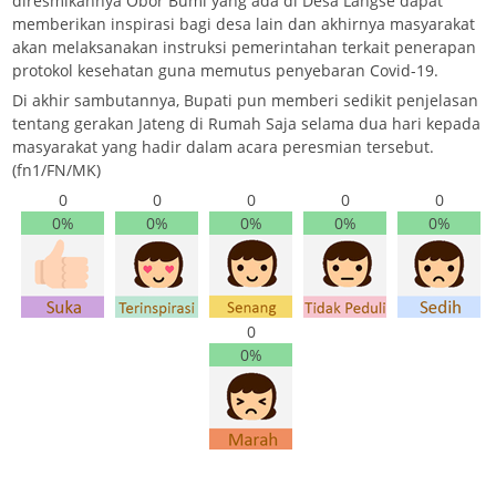
diresmikannya Obor Bumi yang ada di Desa Langse dapat
memberikan inspirasi bagi desa lain dan akhirnya masyarakat
akan melaksanakan instruksi pemerintahan terkait penerapan
protokol kesehatan guna memutus penyebaran Covid-19.
Di akhir sambutannya, Bupati pun memberi sedikit penjelasan
tentang gerakan Jateng di Rumah Saja selama dua hari kepada
masyarakat yang hadir dalam acara peresmian tersebut.
(fn1/FN/MK)
0
0
0
0
0
0%
0%
0%
0%
0%
0
0%