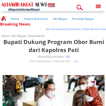
Sunday, 09-08-2026
10:14:36 am
Home
Hukum & Kriminal
Info Rakyat
Peristiwa Rakyat
Breaking News
Kuliner Rakyat
Wisata Rakyat
Opini Rakyat
Pemerintahan
Pendidikan
Kesehatan
Zero Miras Jelang Ramadhan, Polsek Baureno Giatkan 
Home /
Info Rakyat
/ Detail berita
Bupati Dukung Program Obor Bumi
dari Kapolres Pati
AliansiRakyatNews -
MJ
(787 Views) Jumat, 5 Februari 2021 - 2:46