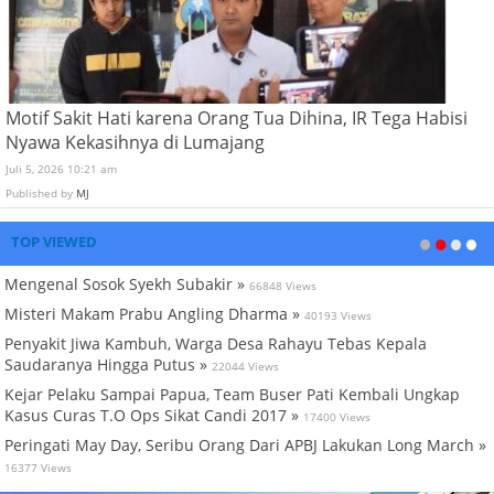
Motif Sakit Hati karena Orang Tua Dihina, IR Tega Habisi
Nyawa Kekasihnya di Lumajang
Juli 5, 2026 10:21 am
Published by
MJ
TOP VIEWED
Mengenal Sosok Syekh Subakir »
66848 Views
Misteri Makam Prabu Angling Dharma »
40193 Views
Penyakit Jiwa Kambuh, Warga Desa Rahayu Tebas Kepala
Saudaranya Hingga Putus »
22044 Views
Kejar Pelaku Sampai Papua, Team Buser Pati Kembali Ungkap
Kasus Curas T.O Ops Sikat Candi 2017 »
17400 Views
Peringati May Day, Seribu Orang Dari APBJ Lakukan Long March »
16377 Views