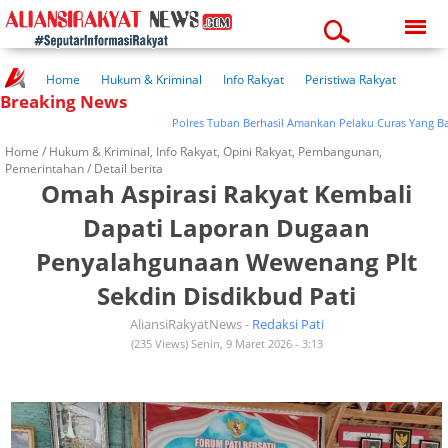
Thursday, 06-08-2026
08:49:27 pm
Home
Hukum & Kriminal
Info Rakyat
Peristiwa Rakyat
Breaking News
Kuliner Rakyat
Wisata Rakyat
Opini Rakyat
Pemerintahan
Pendidikan
Kesehatan
Polres Tuban Berhasil Amankan Pelaku Curas Yang Bacok
Home /
Hukum & Kriminal
,
Info Rakyat
,
Opini Rakyat
,
Pembangunan
,
Pemerintahan
/ Detail berita
Omah Aspirasi Rakyat Kembali
Dapati Laporan Dugaan
Penyalahgunaan Wewenang Plt
Sekdin Disdikbud Pati
AliansiRakyatNews -
Redaksi Pati
(235 Views) Senin, 9 Maret 2026 - 3:13