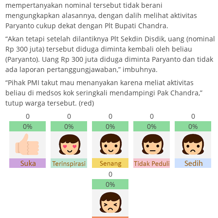
mempertanyakan nominal tersebut tidak berani
mengungkapkan alasannya, dengan dalih melihat aktivitas
Paryanto cukup dekat dengan Plt Bupati Chandra.
“Akan tetapi setelah dilantiknya Plt Sekdin Disdik, uang (nominal
Rp 300 juta) tersebut diduga diminta kembali oleh beliau
(Paryanto). Uang Rp 300 juta diduga diminta Paryanto dan tidak
ada laporan pertanggungjawaban,” imbuhnya.
“Pihak PMI takut mau menanyakan karena meliat aktivitas
beliau di medsos kok seringkali mendampingi Pak Chandra,”
tutup warga tersebut. (red)
0
0
0
0
0
0%
0%
0%
0%
0%
0
0%