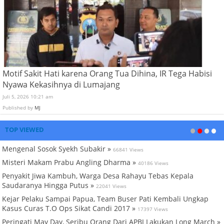
Motif Sakit Hati karena Orang Tua Dihina, IR Tega Habisi
Nyawa Kekasihnya di Lumajang
Juli 5, 2026 10:21 am
Published by
MJ
TOP VIEWED
Mengenal Sosok Syekh Subakir »
66841 Views
Misteri Makam Prabu Angling Dharma »
40186 Views
Penyakit Jiwa Kambuh, Warga Desa Rahayu Tebas Kepala
Saudaranya Hingga Putus »
22041 Views
Kejar Pelaku Sampai Papua, Team Buser Pati Kembali Ungkap
Kasus Curas T.O Ops Sikat Candi 2017 »
17397 Views
Peringati May Day, Seribu Orang Dari APBJ Lakukan Long March »