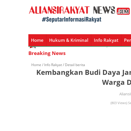
Home
Hukum & Kriminal
Info Rakyat
Per
Home
Hukum & Kriminal
Info Rakyat
Peristiw
Breaking News
Home /
Info Rakyat
/ Detail berita
Kembangkan Budi Daya Ja
Warga 
Alians
(803 Views) S