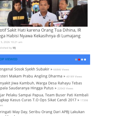
tif Sakit Hati karena Orang Tua Dihina, IR
ega Habisi Nyawa Kekasihnya di Lumajang
i 5, 2026 10:21 am
blished by
MJ
OP VIEWED
ngenal Sosok Syekh Subakir »
66846 Views
steri Makam Prabu Angling Dharma »
40189 Views
nyakit Jiwa Kambuh, Warga Desa Rahayu Tebas
pala Saudaranya Hingga Putus »
22043 Views
jar Pelaku Sampai Papua, Team Buser Pati Kembali
gkap Kasus Curas T.O Ops Sikat Candi 2017 »
17398
ews
ringati May Day, Seribu Orang Dari APBJ Lakukan