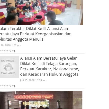
lam Terakhir Diklat Ke-III Aliansi Alam
ersatu Jaya Perkuat Keorganisasian dan
oliditas Anggota Menulis
i 16, 2026 1:07 pm
blished by
MJ
Aliansi Alam Bersatu Jaya Gelar
Diklat Ke-III di Telaga Sarangan,
Perkuat Karakter, Nasionalisme,
dan Kesadaran Hukum Anggota
Juli 15, 2026 10:33 am
blished by
MJ