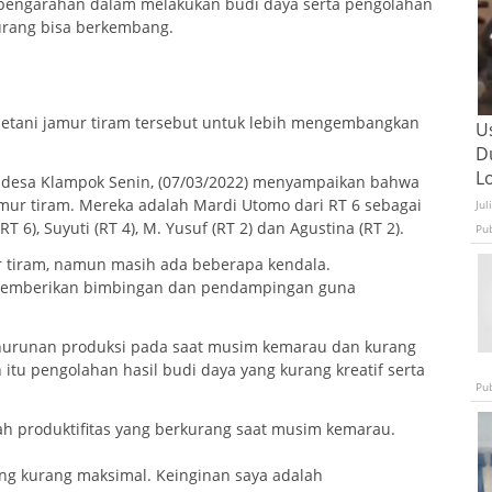
engarahan dalam melakukan budi daya serta pengolahan
kurang bisa berkembang.
etani jamur tiram tersebut untuk lebih mengembangkan
U
D
L
lai desa Klampok Senin, (07/03/2022) menyampaikan bahwa
amur tiram. Mereka adalah Mardi Utomo dari RT 6 sebagai
Jul
T 6), Suyuti (RT 4), M. Yusuf (RT 2) dan Agustina (RT 2).
Pu
r tiram, namun masih ada beberapa kendala.
 memberikan bimbingan dan pendampingan guna
enurunan produksi pada saat musim kemarau dan kurang
 itu pengolahan hasil budi daya yang kurang kreatif serta
Pu
ah produktifitas yang berkurang saat musim kemarau.
ng kurang maksimal. Keinginan saya adalah