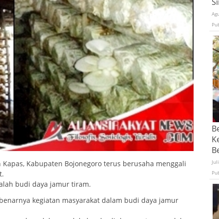
S
Ag
Pu
B
K
Be
Jul
 Kapas, Kabupaten Bojonegoro terus berusaha menggali
t.
Pu
alah budi daya jamur tiram.
benarnya kegiatan masyarakat dalam budi daya jamur