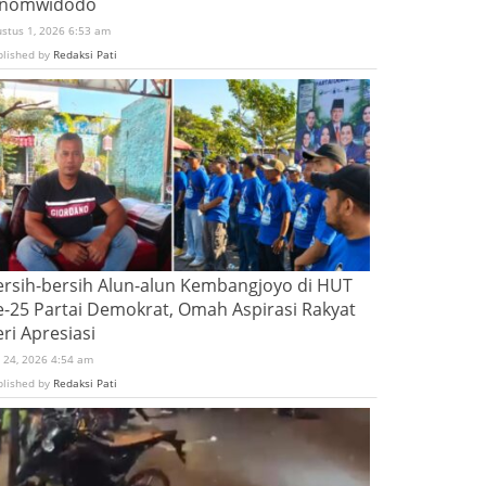
inomwidodo
ustus 1, 2026 6:53 am
blished by
Redaksi Pati
ersih-bersih Alun-alun Kembangjoyo di HUT
e-25 Partai Demokrat, Omah Aspirasi Rakyat
ri Apresiasi
i 24, 2026 4:54 am
blished by
Redaksi Pati