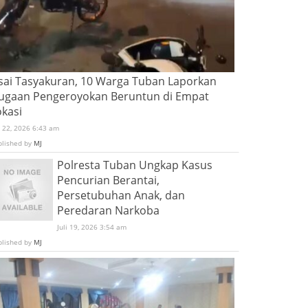
sai Tasyakuran, 10 Warga Tuban Laporkan
ugaan Pengeroyokan Beruntun di Empat
okasi
i 22, 2026 6:43 am
blished by
MJ
Polresta Tuban Ungkap Kasus
Pencurian Berantai,
Persetubuhan Anak, dan
Peredaran Narkoba
Juli 19, 2026 3:54 am
blished by
MJ