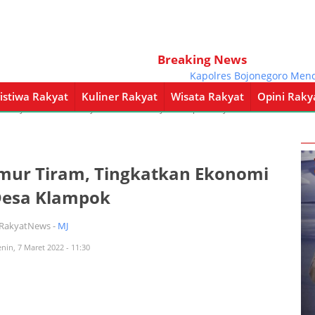
Breaking News
Kapolres Bojonegoro Mendampin
istiwa Rakyat
Kuliner Rakyat
Wisata Rakyat
Opini Raky
a Rakyat
Kuliner Rakyat
Wisata Rakyat
Opini Rakyat
Pemerintahan
mur Tiram, Tingkatkan Ekonomi
Desa Klampok
iRakyatNews -
MJ
enin, 7 Maret 2022 - 11:30