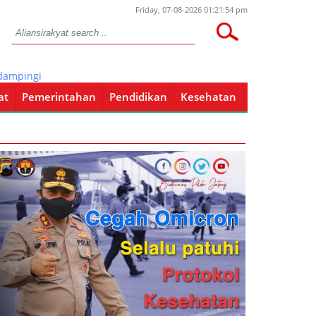
Friday, 07-08-2026 01:21:54 pm
gi Kunker Letjend TNI (Purn) Sulaiman AB
at
Pemerintahan
Pendidikan
Kesehatan
Pendidikan
Kesehatan