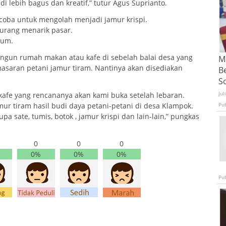
 lebih bagus dan kreatif,” tutur Agus Suprianto.
oba untuk mengolah menjadi jamur krispi.
rang menarik pasar.
ium.
ngun rumah makan atau kafe di sebelah balai desa yang
Ma
asaran petani jamur tiram. Nantinya akan disediakan
B
S
Jul
afe yang rencananya akan kami buka setelah lebaran.
ur tiram hasil budi daya petani-petani di desa Klampok.
Pu
 sate, tumis, botok , jamur krispi dan lain-lain,” pungkas
0
0
0
0%
0%
0%
Pu