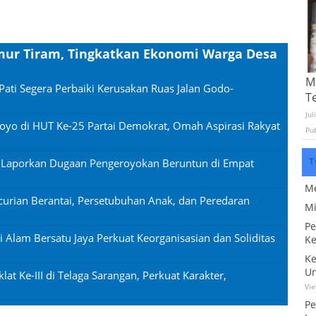
mur Tiram, Tingkatkan Ekonomi Warga Desa
Mo
Pati Segera Perbaiki Kerusakan Ruas Jalan Godo-
T
Jul
oyo di HUT Ke-25 Partai Demokrat, Omah Aspirasi Rakyat
Pu
T
n Laporkan Dugaan Pengeroyokan Beruntun di Empat
Me
urian Berantai, Persetubuhan Anak, dan Peredaran
Mi
Pe
si Alam Bersatu Jaya Perkuat Keorganisasian dan Soliditas
Ke
Ke
Un
lat Ke-III di Telaga Sarangan, Perkuat Karakter,
Vi
Pe