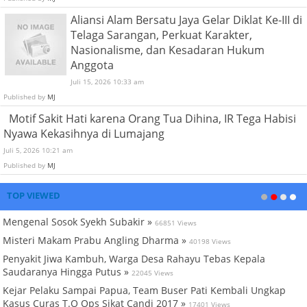
Aliansi Alam Bersatu Jaya Gelar Diklat Ke-III di
Telaga Sarangan, Perkuat Karakter,
Nasionalisme, dan Kesadaran Hukum
Anggota
Juli 15, 2026 10:33 am
Published by
MJ
Motif Sakit Hati karena Orang Tua Dihina, IR Tega Habisi
Nyawa Kekasihnya di Lumajang
Juli 5, 2026 10:21 am
Published by
MJ
TOP VIEWED
Mengenal Sosok Syekh Subakir »
66851 Views
Misteri Makam Prabu Angling Dharma »
40198 Views
Penyakit Jiwa Kambuh, Warga Desa Rahayu Tebas Kepala
Saudaranya Hingga Putus »
22045 Views
Kejar Pelaku Sampai Papua, Team Buser Pati Kembali Ungkap
Kasus Curas T.O Ops Sikat Candi 2017 »
17401 Views