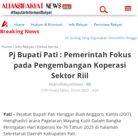
Monday, 10-08-2026
11:53:48 am
Home
Hukum & Kriminal
Info Rakyat
Peristiwa Rakyat
Breaking News
Kuliner Rakyat
Wisata Rakyat
Opini Rakyat
Pemerintahan
Pendidikan
Kesehatan
Ini Gubug Yang Digunakan HohoHihe Hingga 
Home /
Info Rakyat
/ Detail berita
Pj Bupati Pati : Pemerintah Fokus
pada Pengembangan Koperasi
Sektor Riil
AliansiRakyatNews -
MJ
(776 Views) Sabtu, 22 Juli 2023 - 4:24
Pati
– Pejabat Bupati Pati Henggar Budi Anggoro, Kamis (20/7),
menghadiri acara Pagelaran Wayang Kulit Dalam Rangka
Peringatan Hari Koperasi Ke-76 Tahun 2023 di halaman
Sekretariat Daerah Kabupaten Pati.