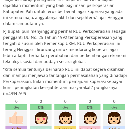
dijadikan momentum yang baik bagi insan perkoperasian
Kabupaten Pati untuk terus berbenah agar koperasi yang ada
ini semua maju, anggotanya aktif dan sejahtera,” ujar Henggar
dalam sambutannya.
Pj Bupati pun menyinggung perihal RUU Perkoperasian sebagai
pengganti UU No. 25 Tahun 1992 tentang Perkoperasian yang
tengah disusun oleh Kemenkop UKM. RUU Perkoperasian ini,
terang Henggar, dirancang untuk mendorong koperasi agar
lebih adaptif terhadap perubahan dan perkembangan ekonomi,
teknologi, sosial dan budaya secara global.
“Kita semua tentunya berharap RUU ini dapat segera disahkan
dan mampu menjawab tantangan permasalahan yang dihadapi
Perkoperasian. Inilah momentum pemajuan koperasi sebagai
kunci peningkatan kesejahteraan masyarakat,” pungkasnya.
(fn4/FN /AP)
0
0
0
0
0
0%
0%
0%
0%
0%