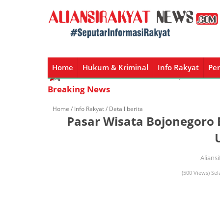
Home
Hukum & Kriminal
Info Rakyat
Per
Home
Hukum & Kriminal
Info Rakyat
Peristiw
Breaking News
Home /
Info Rakyat
/ Detail berita
Pasar Wisata Bojonegoro 
Alians
(500 Views) Sel