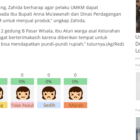
ung, Zahida berharap agar pelaku UMKM dapat
pada Ibu Bupati Anna Mu’awanah dan Dinas Perdagangan
 untuk menjual produk,” ungkap Zahida.
ai 2 gedung B Pasar Wisata, Ibu Atun warga asal Kelurahan
U
at berterimakasih karena diberikan tempat untuk
D
 bisa mendapatkan pundi-pundi rupiah,” tuturnya.(Ag/Red)
L
Jul
Pu
0
0
0
0%
0%
0%
Pu