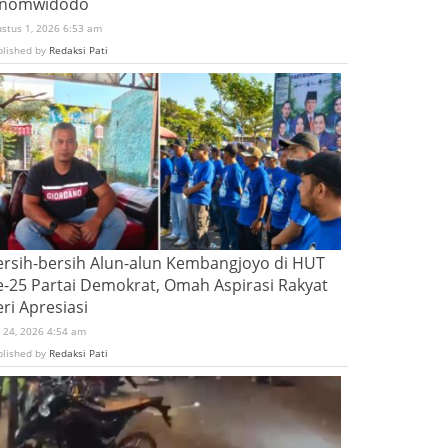
inomwidodo
ustus 1, 2026 6:53 am
blished by
Redaksi Pati
ersih-bersih Alun-alun Kembangjoyo di HUT
e-25 Partai Demokrat, Omah Aspirasi Rakyat
ri Apresiasi
i 24, 2026 4:54 am
blished by
Redaksi Pati