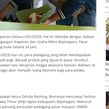
S
Ag
Pu
erasi Selasa (10/1/2023). Hal ini ditandai dengan Gebyar
agangan, Koperasi dan Usaha Mikro Bojonegoro. Pasar
ng buka selama 24 jam.
/2023) hari ini, para pedagang yang telah mendapatkan
k pagi. Banyak produk yang dijual di pasar tersebut.
B
latan tani, kerajinan hingga aksesoris fashion. Bahkan, di
K
ingga akan menjadi ruang ekonomi bagi para pelaku
Be
Jul
Pu
upakan ketua Zahida Painting. Bisnisnya mencakup fashion
t Jawa Timur (AHJ) region Kabupaten Bojonegoro. Menurut
luas peluang penjualan pedagang pasar maupun UMKM.