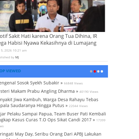
tif Sakit Hati karena Orang Tua Dihina, IR
ega Habisi Nyawa Kekasihnya di Lumajang
i 5, 2026 10:21 am
blished by
MJ
OP VIEWED
ngenal Sosok Syekh Subakir »
66848 Views
steri Makam Prabu Angling Dharma »
40190 Views
nyakit Jiwa Kambuh, Warga Desa Rahayu Tebas
pala Saudaranya Hingga Putus »
22044 Views
jar Pelaku Sampai Papua, Team Buser Pati Kembali
gkap Kasus Curas T.O Ops Sikat Candi 2017 »
17399
ews
ringati May Day, Seribu Orang Dari APBJ Lakukan