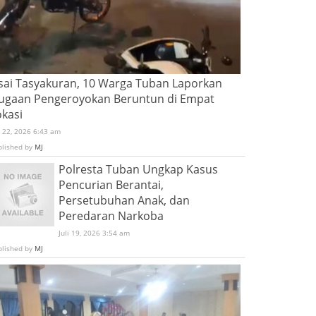
sai Tasyakuran, 10 Warga Tuban Laporkan
ugaan Pengeroyokan Beruntun di Empat
okasi
i 22, 2026 6:43 am
blished by
MJ
Polresta Tuban Ungkap Kasus
Pencurian Berantai,
Persetubuhan Anak, dan
Peredaran Narkoba
Juli 19, 2026 3:54 am
blished by
MJ