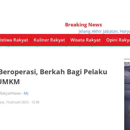
Breaking News
Jelang Akhir Jabatan, Haryanto
istiwa Rakyat
Kuliner Rakyat
Wisata Rakyat
Opini Raky
a Rakyat
Kuliner Rakyat
Wisata Rakyat
Opini Rakyat
Pemerintahan
Beroperasi, Berkah Bagi Pelaku
UMKM
iRakyatNews -
MJ
asa, 10 Januari 2023 - 12:38