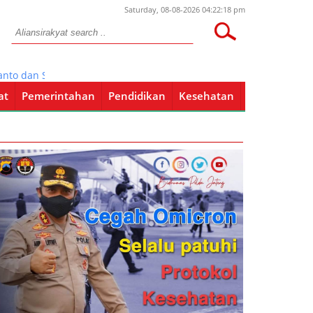
Saturday, 08-08-2026 04:22:18 pm
 dan Safin Pamit di Pertemuan Tim Penggerak PKK Kabupaten
at
Pemerintahan
Pendidikan
Kesehatan
Pendidikan
Kesehatan