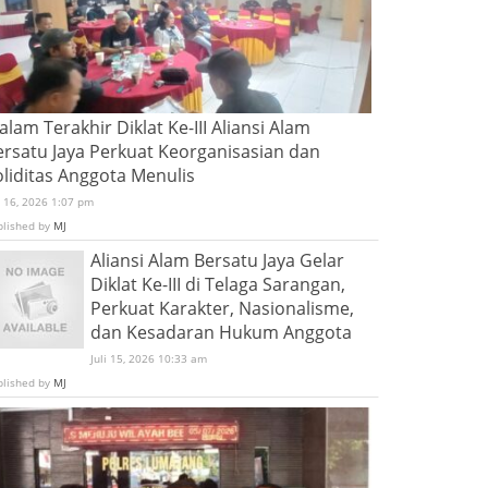
lam Terakhir Diklat Ke-III Aliansi Alam
ersatu Jaya Perkuat Keorganisasian dan
oliditas Anggota Menulis
i 16, 2026 1:07 pm
blished by
MJ
Aliansi Alam Bersatu Jaya Gelar
Diklat Ke-III di Telaga Sarangan,
Perkuat Karakter, Nasionalisme,
dan Kesadaran Hukum Anggota
Juli 15, 2026 10:33 am
blished by
MJ