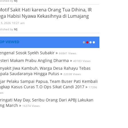
blished by
MJ
Motif Sakit Hati karena Orang Tua Dihina, IR
ega Habisi Nyawa Kekasihnya di Lumajang
i 5, 2026 10:21 am
blished by
MJ
OP VIEWED
ngenal Sosok Syekh Subakir »
66841 Views
steri Makam Prabu Angling Dharma »
40183 Views
nyakit Jiwa Kambuh, Warga Desa Rahayu Tebas
pala Saudaranya Hingga Putus »
22038 Views
jar Pelaku Sampai Papua, Team Buser Pati Kembali
gkap Kasus Curas T.O Ops Sikat Candi 2017 »
17396
ews
ringati May Day, Seribu Orang Dari APBJ Lakukan
ng March »
16374 Views