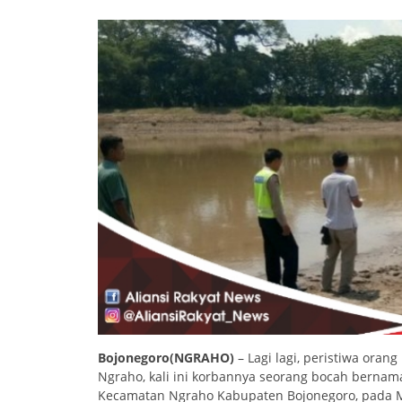
Bojonegoro(NGRAHO)
– Lagi lagi, peristiwa oran
Ngraho, kali ini korbannya seorang bocah bernam
Kecamatan Ngraho Kabupaten Bojonegoro, pada Min