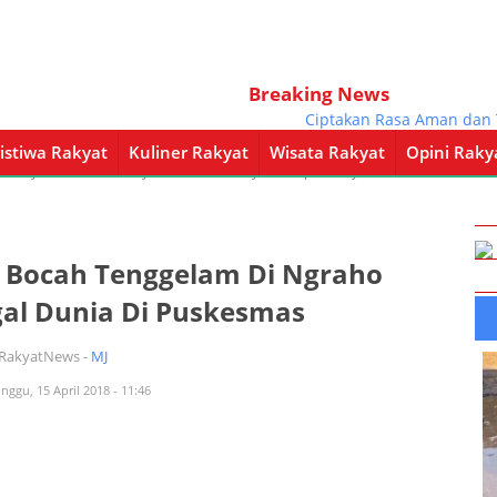
Breaking News
Ciptakan Rasa Aman dan Tentr
istiwa Rakyat
Kuliner Rakyat
Wisata Rakyat
Opini Raky
a Rakyat
Kuliner Rakyat
Wisata Rakyat
Opini Rakyat
Pemerintahan
 Bocah Tenggelam Di Ngraho
al Dunia Di Puskesmas
iRakyatNews -
MJ
nggu, 15 April 2018 - 11:46