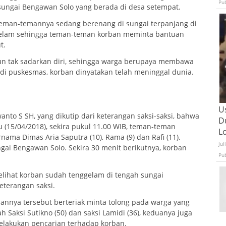
Pu
 sungai Bengawan Solo yang berada di desa setempat.
eman-temannya sedang berenang di sungai terpanjang di
ggelam sehingga teman-teman korban meminta bantuan
t.
un tak sadarkan diri, sehingga warga berupaya membawa
i puskesmas, korban dinyatakan telah meninggal dunia.
U
to S SH, yang dikutip dari keterangan saksi-saksi, bahwa
D
(15/04/2018), sekira pukul 11.00 WIB, teman-teman
L
ama Dimas Aria Saputra (10), Rama (9) dan Rafi (11),
Jul
ai Bengawan Solo. Sekira 30 menit berikutnya, korban
Pu
elihat korban sudah tenggelam di tengah sungai
keterangan saksi.
annya tersebut berteriak minta tolong pada warga yang
 Saksi Sutikno (50) dan saksi Lamidi (36), keduanya juga
elakukan pencarian terhadap korban.