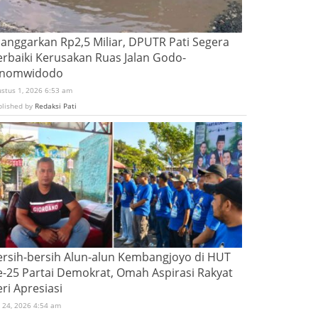
ianggarkan Rp2,5 Miliar, DPUTR Pati Segera
erbaiki Kerusakan Ruas Jalan Godo-
inomwidodo
ustus 1, 2026 6:53 am
blished by
Redaksi Pati
ersih-bersih Alun-alun Kembangjoyo di HUT
e-25 Partai Demokrat, Omah Aspirasi Rakyat
ri Apresiasi
i 24, 2026 4:54 am