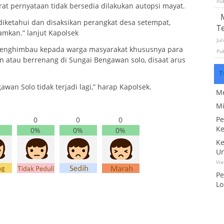
Pu
rat pernyataan tidak bersedia dilakukan autopsi mayat.
 diketahui dan disaksikan perangkat desa setempat,
T
mkan.” lanjut Kapolsek
Jul
a menghimbau kepada warga masyarakat khususnya para
Pu
n atau berrenang di Sungai Bengawan solo, disaat arus
T
an Solo tidak terjadi lagi,” harap Kapolsek.
Me
Mi
Pe
0
0
0
Ke
0%
0%
0%
Ke
Un
Vi
Pe
Lo