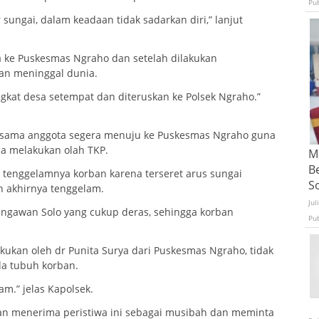
Pu
sungai, dalam keadaan tidak sadarkan diri,” lanjut
a ke Puskesmas Ngraho dan setelah dilakukan
an meninggal dunia.
gkat desa setempat dan diteruskan ke Polsek Ngraho.”
ersama anggota segera menuju ke Puskesmas Ngraho guna
una melakukan olah TKP.
Ma
B
 tenggelamnya korban karena terseret arus sungai
S
n akhirnya tenggelam.
Jul
engawan Solo yang cukup deras, sehingga korban
Pu
kukan oleh dr Punita Surya dari Puskesmas Ngraho, tidak
a tubuh korban.
m.” jelas Kapolsek.
rban menerima peristiwa ini sebagai musibah dan meminta