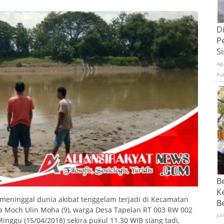
D
P
S
Ag
Pu
B
K
g meninggal dunia akibat tenggelam terjadi di Kecamatan
Be
a Moch Ulin Moha (9), warga Desa Tapelan RT 003 RW 002
Jul
ggu (15/04/2018) sekira pukul 11.30 WIB siang tadi,