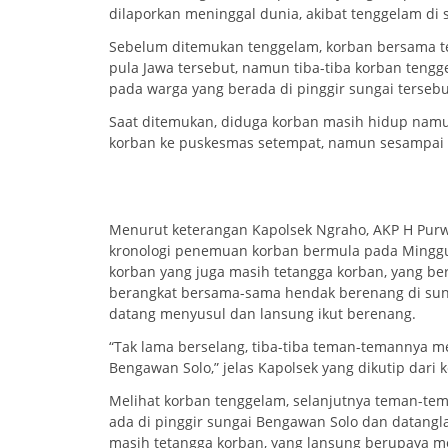
dilaporkan meninggal dunia, akibat tenggelam di
Sebelum ditemukan tenggelam, korban bersama t
pula Jawa tersebut, namun tiba-tiba korban ten
pada warga yang berada di pinggir sungai tersebu
Saat ditemukan, diduga korban masih hidup nam
korban ke puskesmas setempat, namun sesampai d
Menurut keterangan Kapolsek Ngraho, AKP H Purwan
kronologi penemuan korban bermula pada Minggu 
korban yang juga masih tetangga korban, yang bern
berangkat bersama-sama hendak berenang di sung
datang menyusul dan lansung ikut berenang.
“Tak lama berselang, tiba-tiba teman-temannya m
Bengawan Solo,” jelas Kapolsek yang dikutip dari 
Melihat korban tenggelam, selanjutnya teman-tem
ada di pinggir sungai Bengawan Solo dan datanglah
masih tetangga korban, yang lansung berupaya m