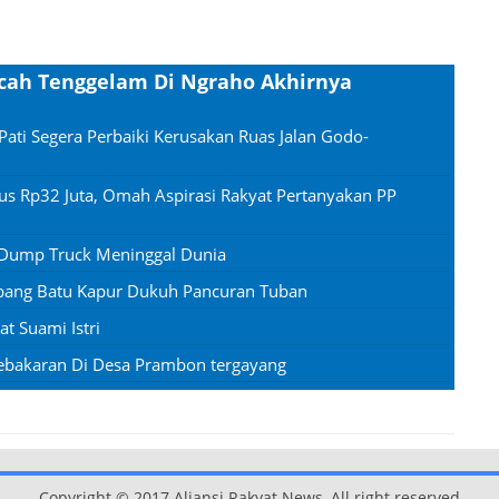
cah Tenggelam Di Ngraho Akhirnya
Pati Segera Perbaiki Kerusakan Ruas Jalan Godo-
us Rp32 Juta, Omah Aspirasi Rakyat Pertanyakan PP
 Dump Truck Meninggal Dunia
mbang Batu Kapur Dukuh Pancuran Tuban
 Suami Istri
ebakaran Di Desa Prambon tergayang
Copyright © 2017 Aliansi Rakyat News, All right reserved