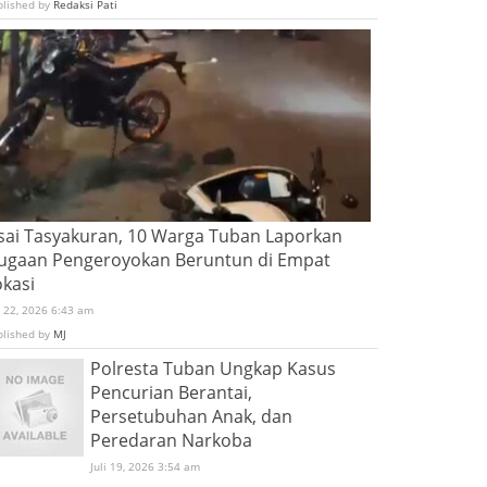
blished by
Redaksi Pati
sai Tasyakuran, 10 Warga Tuban Laporkan
ugaan Pengeroyokan Beruntun di Empat
okasi
i 22, 2026 6:43 am
blished by
MJ
Polresta Tuban Ungkap Kasus
Pencurian Berantai,
Persetubuhan Anak, dan
Peredaran Narkoba
Juli 19, 2026 3:54 am