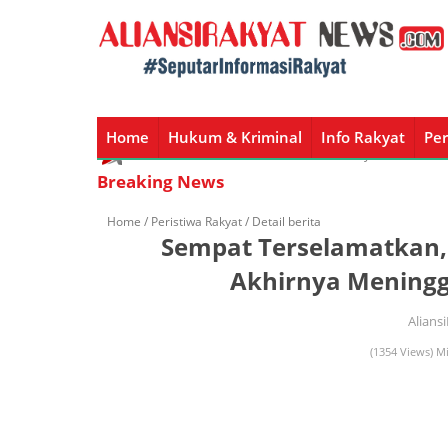
Home
Hukum & Kriminal
Info Rakyat
Per
Home
Hukum & Kriminal
Info Rakyat
Peristiw
Breaking News
Home /
Peristiwa Rakyat
/ Detail berita
Sempat Terselamatkan,
Akhirnya Meningg
Alians
(1354 Views) Mi