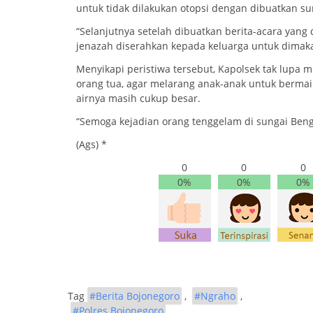
untuk tidak dilakukan otopsi dengan dibuatkan su
“Selanjutnya setelah dibuatkan berita-acara yang
jenazah diserahkan kepada keluarga untuk dimaka
Menyikapi peristiwa tersebut, Kapolsek tak lup
orang tua, agar melarang anak-anak untuk bermai
airnya masih cukup besar.
“Semoga kejadian orang tenggelam di sungai Bengaw
(Ags) *
0
0
0
0%
0%
0%
Tag
#Berita Bojonegoro
,
#Ngraho
,
#Polres Bojonegoro