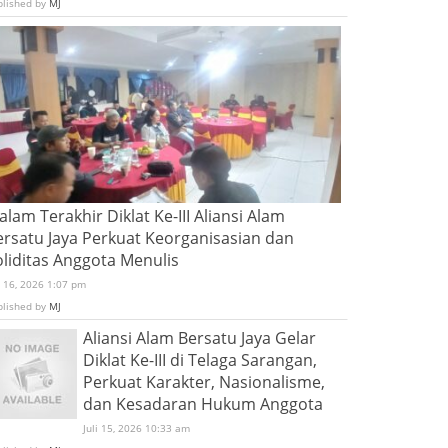
blished by
MJ
lam Terakhir Diklat Ke-III Aliansi Alam
ersatu Jaya Perkuat Keorganisasian dan
oliditas Anggota Menulis
i 16, 2026 1:07 pm
blished by
MJ
Aliansi Alam Bersatu Jaya Gelar
Diklat Ke-III di Telaga Sarangan,
Perkuat Karakter, Nasionalisme,
dan Kesadaran Hukum Anggota
Juli 15, 2026 10:33 am