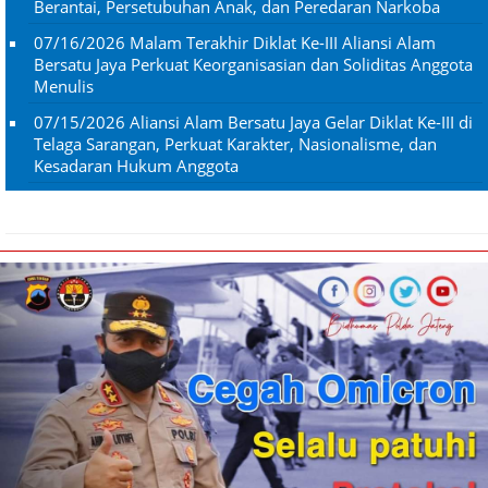
Berantai, Persetubuhan Anak, dan Peredaran Narkoba
07/16/2026
Malam Terakhir Diklat Ke-III Aliansi Alam
Bersatu Jaya Perkuat Keorganisasian dan Soliditas Anggota
Menulis
07/15/2026
Aliansi Alam Bersatu Jaya Gelar Diklat Ke-III di
Telaga Sarangan, Perkuat Karakter, Nasionalisme, dan
Kesadaran Hukum Anggota