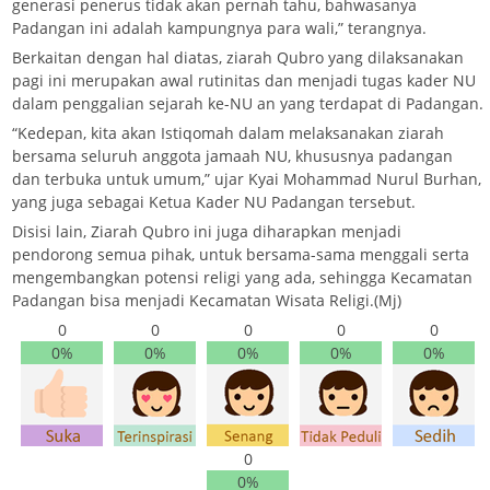
generasi penerus tidak akan pernah tahu, bahwasanya
Padangan ini adalah kampungnya para wali,” terangnya.
Berkaitan dengan hal diatas, ziarah Qubro yang dilaksanakan
pagi ini merupakan awal rutinitas dan menjadi tugas kader NU
dalam penggalian sejarah ke-NU an yang terdapat di Padangan.
“Kedepan, kita akan Istiqomah dalam melaksanakan ziarah
bersama seluruh anggota jamaah NU, khususnya padangan
dan terbuka untuk umum,” ujar Kyai Mohammad Nurul Burhan,
yang juga sebagai Ketua Kader NU Padangan tersebut.
Disisi lain, Ziarah Qubro ini juga diharapkan menjadi
pendorong semua pihak, untuk bersama-sama menggali serta
mengembangkan potensi religi yang ada, sehingga Kecamatan
Padangan bisa menjadi Kecamatan Wisata Religi.(Mj)
0
0
0
0
0
0%
0%
0%
0%
0%
0
0%