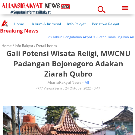
Friday, 07-08-2026
07:01:49 am
Home
Hukum & Kriminal
Info Rakyat
Peristiwa Rakyat
Breaking News
Kuliner Rakyat
Wisata Rakyat
Opini Rakyat
Pemerintahan
Pendidikan
Kesehatan
28 Tahun Pengabdian Akpol 95 Patria Tama Bagikan Air Ber
Home /
Info Rakyat
/ Detail berita
Gali Potensi Wisata Religi, MWCNU
Padangan Bojonegoro Adakan
Ziarah Qubro
AliansiRakyatNews -
MJ
(777 Views) Senin, 24 Oktober 2022 - 3:47