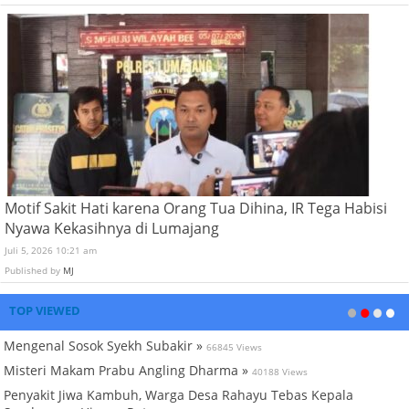
Motif Sakit Hati karena Orang Tua Dihina, IR Tega Habisi
Nyawa Kekasihnya di Lumajang
Juli 5, 2026 10:21 am
Published by
MJ
TOP VIEWED
Mengenal Sosok Syekh Subakir »
66845 Views
Misteri Makam Prabu Angling Dharma »
40188 Views
Penyakit Jiwa Kambuh, Warga Desa Rahayu Tebas Kepala