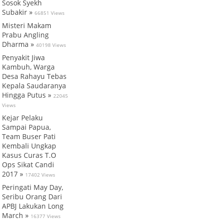
Sosok Syekh
Subakir »
66851 Views
Misteri Makam
Prabu Angling
Dharma »
40198 Views
Penyakit Jiwa
Kambuh, Warga
Desa Rahayu Tebas
Kepala Saudaranya
Hingga Putus »
22045
Views
Kejar Pelaku
Sampai Papua,
Team Buser Pati
Kembali Ungkap
Kasus Curas T.O
Ops Sikat Candi
2017 »
17402 Views
Peringati May Day,
Seribu Orang Dari
APBJ Lakukan Long
March »
16377 Views