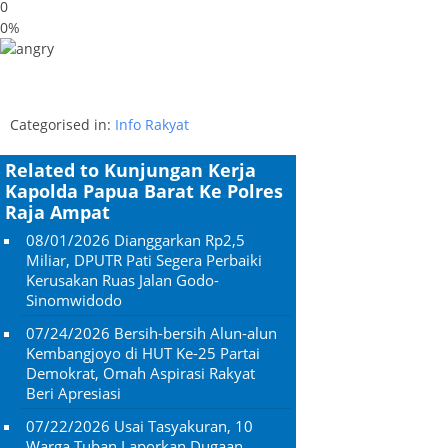
0
0%
Categorised in:
Info Rakyat
Related to Kunjungan Kerja
Kapolda Papua Barat Ke Polres
Raja Ampat
08/01/2026
Dianggarkan Rp2,5
Miliar, DPUTR Pati Segera Perbaiki
Kerusakan Ruas Jalan Godo-
Sinomwidodo
07/24/2026
Bersih-bersih Alun-alun
Kembangjoyo di HUT Ke-25 Partai
Demokrat, Omah Aspirasi Rakyat
Beri Apresiasi
07/22/2026
Usai Tasyakuran, 10
Warga Tuban Laporkan Dugaan