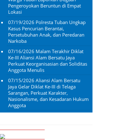
Pengeroyokan Beruntun di Empat
Lokasi
07/19/2026
Polresta Tuban Ungkap
Kasus Pencurian Berantai,
Persetubuhan Anak, dan Peredaran
Narkoba
07/16/2026
Malam Terakhir Diklat
Ke-III Aliansi Alam Bersatu Jaya
Perkuat Keorganisasian dan Soliditas
Anggota Menulis
07/15/2026
Aliansi Alam Bersatu
Jaya Gelar Diklat Ke-III di Telaga
Sarangan, Perkuat Karakter,
Nasionalisme, dan Kesadaran Hukum
Anggota