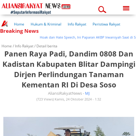
Saturday, 08-08-2026
12:21:58 pm
Home
Hukum & Kriminal
Info Rakyat
Peristiwa Rakyat
Breaking News
Kuliner Rakyat
Wisata Rakyat
Opini Rakyat
Pemerintahan
Pendidikan
Kesehatan
Hoak dan Hate Speech, Ini Paparan AKBP Irwansyah Saat di Sespi
Home /
Info Rakyat
/ Detail berita
Panen Raya Padi, Dandim 0808 Dan
Kadistan Kabupaten Blitar Dampingi
Dirjen Perlindungan Tanaman
Kementan RI Di Desa Soso
AliansiRakyatNews -
MJ
(723 Views) Kamis, 24 Oktober 2024 - 1:32