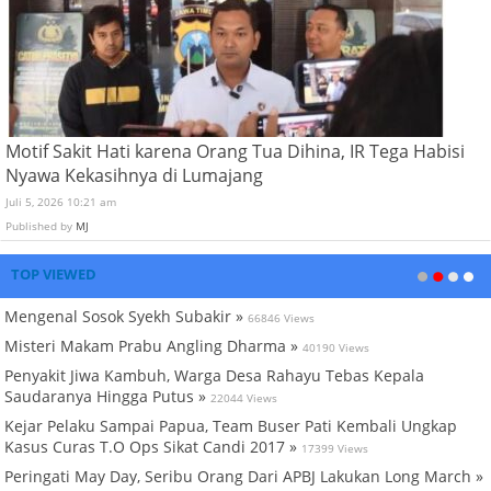
Motif Sakit Hati karena Orang Tua Dihina, IR Tega Habisi
Nyawa Kekasihnya di Lumajang
Juli 5, 2026 10:21 am
Published by
MJ
TOP VIEWED
Mengenal Sosok Syekh Subakir »
66846 Views
Misteri Makam Prabu Angling Dharma »
40190 Views
Penyakit Jiwa Kambuh, Warga Desa Rahayu Tebas Kepala
Saudaranya Hingga Putus »
22044 Views
Kejar Pelaku Sampai Papua, Team Buser Pati Kembali Ungkap
Kasus Curas T.O Ops Sikat Candi 2017 »
17399 Views
Peringati May Day, Seribu Orang Dari APBJ Lakukan Long March »