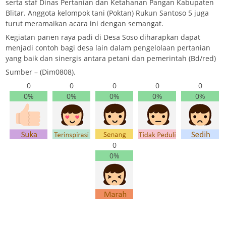
serta staf Dinas Pertanian dan Ketahanan Pangan Kabupaten
Blitar. Anggota kelompok tani (Poktan) Rukun Santoso 5 juga
turut meramaikan acara ini dengan semangat.
Kegiatan panen raya padi di Desa Soso diharapkan dapat
menjadi contoh bagi desa lain dalam pengelolaan pertanian
yang baik dan sinergis antara petani dan pemerintah (Bd/red)
Sumber – (Dim0808).
0
0
0
0
0
0%
0%
0%
0%
0%
0
0%