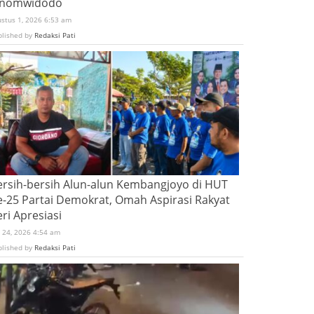
inomwidodo
ustus 1, 2026 6:53 am
blished by
Redaksi Pati
ersih-bersih Alun-alun Kembangjoyo di HUT
e-25 Partai Demokrat, Omah Aspirasi Rakyat
ri Apresiasi
i 24, 2026 4:54 am
blished by
Redaksi Pati