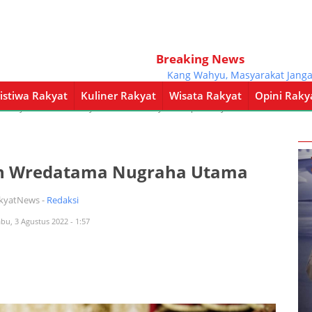
Breaking News
Kang Wahyu, Masyarakat Jangan Per
istiwa Rakyat
Kuliner Rakyat
Wisata Rakyat
Opini Raky
a Rakyat
Kuliner Rakyat
Wisata Rakyat
Opini Rakyat
Pemerintahan
an Wredatama Nugraha Utama
akyatNews -
Redaksi
abu, 3 Agustus 2022 - 1:57