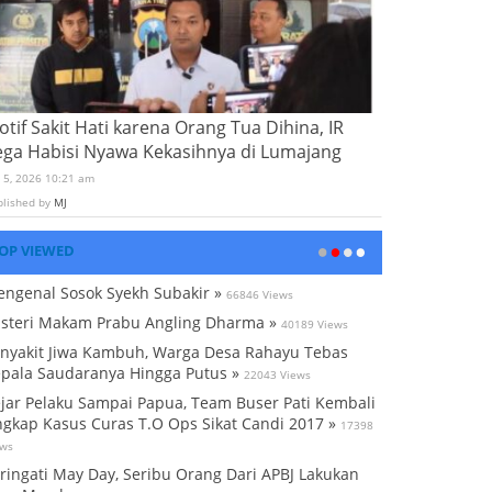
tif Sakit Hati karena Orang Tua Dihina, IR
ega Habisi Nyawa Kekasihnya di Lumajang
i 5, 2026 10:21 am
blished by
MJ
OP VIEWED
ngenal Sosok Syekh Subakir »
66846 Views
steri Makam Prabu Angling Dharma »
40189 Views
nyakit Jiwa Kambuh, Warga Desa Rahayu Tebas
pala Saudaranya Hingga Putus »
22043 Views
jar Pelaku Sampai Papua, Team Buser Pati Kembali
gkap Kasus Curas T.O Ops Sikat Candi 2017 »
17398
ews
ringati May Day, Seribu Orang Dari APBJ Lakukan