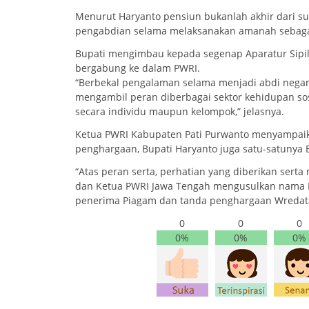
Menurut Haryanto pensiun bukanlah akhir dari su
pengabdian selama melaksanakan amanah sebagai
Bupati mengimbau kepada segenap Aparatur Sipil
bergabung ke dalam PWRI.
“Berbekal pengalaman selama menjadi abdi negara 
mengambil peran diberbagai sektor kehidupan sos
secara individu maupun kelompok,” jelasnya.
Ketua PWRI Kabupaten Pati Purwanto menyampaik
penghargaan, Bupati Haryanto juga satu-satunya 
“Atas peran serta, perhatian yang diberikan ser
dan Ketua PWRI Jawa Tengah mengusulkan nama Bu
penerima Piagam dan tanda penghargaan Wredat
0
0
0
0%
0%
0%