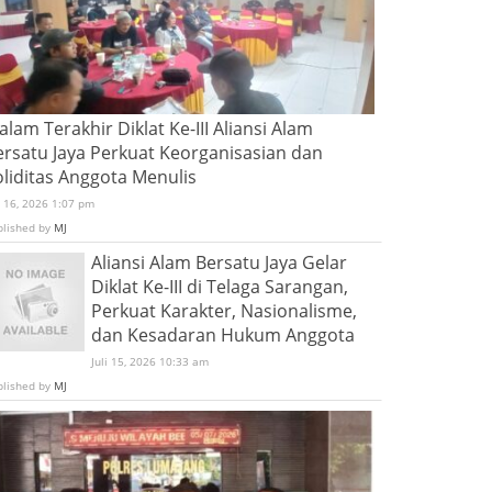
lam Terakhir Diklat Ke-III Aliansi Alam
ersatu Jaya Perkuat Keorganisasian dan
oliditas Anggota Menulis
i 16, 2026 1:07 pm
blished by
MJ
Aliansi Alam Bersatu Jaya Gelar
Diklat Ke-III di Telaga Sarangan,
Perkuat Karakter, Nasionalisme,
dan Kesadaran Hukum Anggota
Juli 15, 2026 10:33 am
blished by
MJ