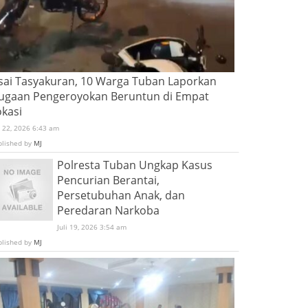
sai Tasyakuran, 10 Warga Tuban Laporkan
ugaan Pengeroyokan Beruntun di Empat
okasi
i 22, 2026 6:43 am
blished by
MJ
Polresta Tuban Ungkap Kasus
Pencurian Berantai,
Persetubuhan Anak, dan
Peredaran Narkoba
Juli 19, 2026 3:54 am
blished by
MJ