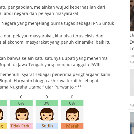
atu pengabdian, melainkan wujud keberhasilan dari
 abdi negara dan pelayan masyarakat.
 Negara yang menjelang purna tugas sebagai PNS untuk
U
dan pelayan masyarakat, kita bisa terus eksis dan
D
ial ekonomi masyarakat yang penuh dinamika, baik itu
L
Jul
an bahwa selain satu satunya Bupati yang menerima
Pu
Bupati di Jawa Tengah yang menjadi anggota PWRI.
ta memenuhi syarat sebagai penerima penghargaan kami
pati Haryanto hingga akhirnya terpilih sebagai
ama Nugraha Utama,” ujar Purwanto.***
0
0
0
0%
0%
0%
Pu