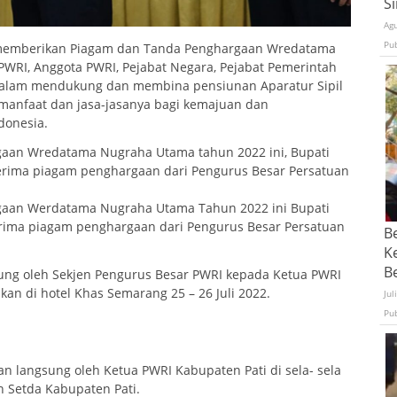
S
Ag
Pu
 memberikan Piagam dan Tanda Penghargaan Wredatama
RI, Anggota PWRI, Pejabat Negara, Pejabat Pemerintah
 dalam mendukung dan membina pensiunan Aparatur Sipil
rmanfaat dan jasa-jasanya bagi kemajuan dan
donesia.
aan Wredatama Nugraha Utama tahun 2022 ini, Bupati
erima piagam penghargaan dari Pengurus Besar Persatuan
aan Werdatama Nugraha Utama Tahun 2022 ini Bupati
rima piagam penghargaan dari Pengurus Besar Persatuan
B
K
Be
ung oleh Sekjen Pengurus Besar PWRI kepada Ketua PWRI
an di hotel Khas Semarang 25 – 26 Juli 2022.
Jul
Pu
 langsung oleh Ketua PWRI Kabupaten Pati di sela- sela
an Setda Kabupaten Pati.