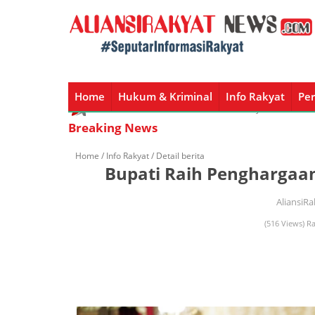
Home
Hukum & Kriminal
Info Rakyat
Per
Home
Hukum & Kriminal
Info Rakyat
Peristiw
Breaking News
Home /
Info Rakyat
/ Detail berita
Bupati Raih Pengharga
AliansiR
(516 Views) R