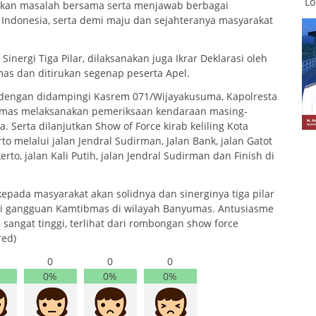
Lo
aikan masalah bersama serta menjawab berbagai
Indonesia, serta demi maju dan sejahteranya masyarakat
nergi Tiga Pilar, dilaksanakan juga Ikrar Deklarasi oleh
s dan ditirukan segenap peserta Apel.
s dengan didampingi Kasrem 071/Wijayakusuma, Kapolresta
mas melaksanakan pemeriksaan kendaraan masing-
. Serta dilanjutkan Show of Force kirab keliling Kota
o melalui jalan Jendral Sudirman, Jalan Bank, jalan Gatot
rto, jalan Kali Putih, jalan Jendral Sudirman dan Finish di
epada masyarakat akan solidnya dan sinerginya tiga pilar
i gangguan Kamtibmas di wilayah Banyumas. Antusiasme
sangat tinggi, terlihat dari rombongan show force
red)
0
0
0
0%
0%
0%