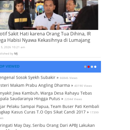
tif Sakit Hati karena Orang Tua Dihina, IR
ega Habisi Nyawa Kekasihnya di Lumajang
i 5, 2026 10:21 am
blished by
MJ
OP VIEWED
ngenal Sosok Syekh Subakir »
66846 Views
steri Makam Prabu Angling Dharma »
40190 Views
nyakit Jiwa Kambuh, Warga Desa Rahayu Tebas
pala Saudaranya Hingga Putus »
22044 Views
jar Pelaku Sampai Papua, Team Buser Pati Kembali
gkap Kasus Curas T.O Ops Sikat Candi 2017 »
17399
ews
ringati May Day, Seribu Orang Dari APBJ Lakukan