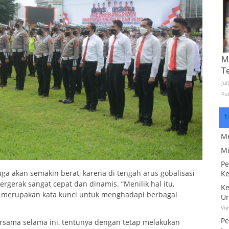
Mo
T
Jul
Pu
T
Me
Mi
Pe
 akan semakin berat, karena di tengah arus gobalisasi
Ke
ergerak sangat cepat dan dinamis. “Menilik hal itu,
Ke
tas merupakan kata kunci untuk menghadapi berbagai
Un
Vi
Pe
ersama selama ini, tentunya dengan tetap melakukan