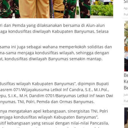
S
Ag
Pu
olri dan Pemda yang dilaksanakan bersama di Alun-alun
jaga kondusifitas diwilayah Kabupaten Banyumas, Selasa
rsama ini juga sebagai wahana memperkokoh soliditas dan
a-sama menjaga kondusifitas wilayah, sehingga dengan
but, kondusifitas diwilayah Banyumas semakin mantap.
B
K
usifitas wilayah Kabupaten Banyumas”, dipimpin Bupati
Be
em 071/Wijayakusuma Letkol Inf Candra, S.E., M.I.Pol.,
Jul
pu, S.I.K., M.H, Dandim 0701/Banyumas Letkol Inf Iwan Dwi
Pu
anyumas, TNI, Polri, Pemda dan Ormas Banyumas.
a mengatakan apel kebangsaan, sinergisitas TNI, Polri
jaga kondusifitas wilayah Kabupaten Banyumas”,
f kebangsaan yang sesuai dengan nilai-nilai Pancasila,