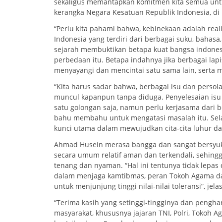
sekaligus memantapkan komitmen kita semua unt
kerangka Negara Kesatuan Republik Indonesia, di 
“Perlu kita pahami bahwa, kebinekaan adalah reali
Indonesia yang terdiri dari berbagai suku, bahas
sejarah membuktikan betapa kuat bangsa indone
perbedaan itu. Betapa indahnya jika berbagai lapi
menyayangi dan mencintai satu sama lain, serta 
“Kita harus sadar bahwa, berbagai isu dan perso
muncul kapanpun tanpa diduga. Penyelesaian isu 
satu golongan saja, namun perlu kerjasama dari 
bahu membahu untuk mengatasi masalah itu. Selai
kunci utama dalam mewujudkan cita-cita luhur da
Ahmad Husein merasa bangga dan sangat bersyuk
secara umum relatif aman dan terkendali, sehing
tenang dan nyaman. “Hal ini tentunya tidak lepas 
dalam menjaga kamtibmas, peran Tokoh Agama da
untuk menjunjung tinggi nilai-nilai toleransi”, jela
“Terima kasih yang setinggi-tingginya dan pengh
masyarakat, khususnya jajaran TNI, Polri, Tokoh A