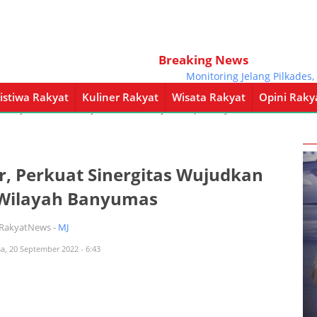
Breaking News
Monitoring Jelang Pilkades, Bupat
istiwa Rakyat
Kuliner Rakyat
Wisata Rakyat
Opini Raky
a Rakyat
Kuliner Rakyat
Wisata Rakyat
Opini Rakyat
Pemerintahan
r, Perkuat Sinergitas Wujudkan
 Wilayah Banyumas
iRakyatNews -
MJ
sa, 20 September 2022 - 6:43