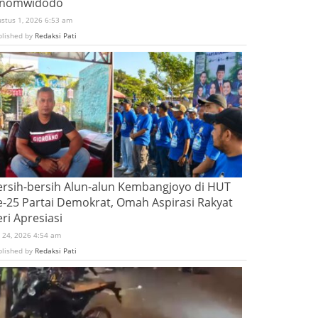
inomwidodo
ustus 1, 2026 6:53 am
blished by
Redaksi Pati
ersih-bersih Alun-alun Kembangjoyo di HUT
e-25 Partai Demokrat, Omah Aspirasi Rakyat
ri Apresiasi
i 24, 2026 4:54 am
blished by
Redaksi Pati