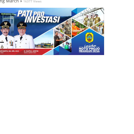
ng March »
16377 Views