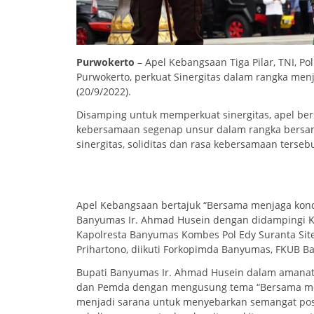
Purwokerto
– Apel Kebangsaan Tiga Pilar, TNI, P
Purwokerto, perkuat Sinergitas dalam rangka men
(20/9/2022).
Disamping untuk memperkuat sinergitas, apel be
kebersamaan segenap unsur dalam rangka bersam
sinergitas, soliditas dan rasa kebersamaan terse
Apel Kebangsaan bertajuk “Bersama menjaga kond
Banyumas Ir. Ahmad Husein dengan didampingi Kasr
Kapolresta Banyumas Kombes Pol Edy Suranta Site
Prihartono, diikuti Forkopimda Banyumas, FKUB B
Bupati Banyumas Ir. Ahmad Husein dalam amanatny
dan Pemda dengan mengusung tema “Bersama men
menjadi sarana untuk menyebarkan semangat positi