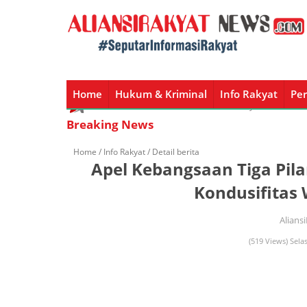
Home
Hukum & Kriminal
Info Rakyat
Per
Home
Hukum & Kriminal
Info Rakyat
Peristiw
Breaking News
Home /
Info Rakyat
/ Detail berita
Apel Kebangsaan Tiga Pila
Kondusifitas
Alians
(519 Views) Sela