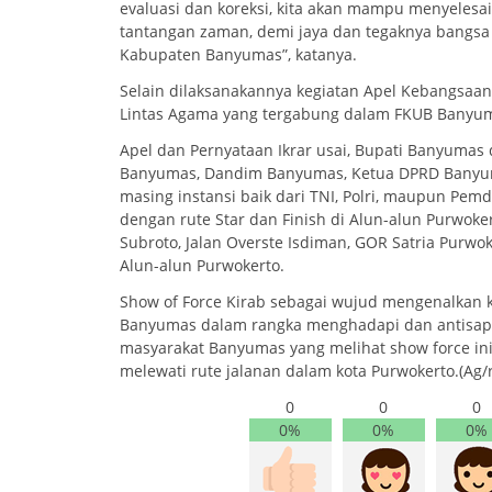
evaluasi dan koreksi, kita akan mampu menyeles
tantangan zaman, demi jaya dan tegaknya bangsa 
Kabupaten Banyumas”, katanya.
Selain dilaksanakannya kegiatan Apel Kebangsaan Si
Lintas Agama yang tergabung dalam FKUB Banyuma
Apel dan Pernyataan Ikrar usai, Bupati Banyuma
Banyumas, Dandim Banyumas, Ketua DPRD Banyu
masing instansi baik dari TNI, Polri, maupun Pemda
dengan rute Star dan Finish di Alun-alun Purwokert
Subroto, Jalan Overste Isdiman, GOR Satria Purwoke
Alun-alun Purwokerto.
Show of Force Kirab sebagai wujud mengenalkan k
Banyumas dalam rangka menghadapi dan antisap
masyarakat Banyumas yang melihat show force ini 
melewati rute jalanan dalam kota Purwokerto.(Ag/
0
0
0
0%
0%
0%