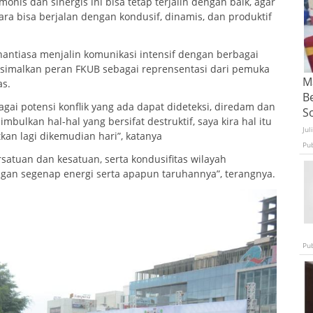
onis dan sinergis ini bisa tetap terjalin dengan baik, agar
a bisa berjalan dengan kondusif, dinamis, dan produktif
nantiasa menjalin komunikasi intensif dengan berbagai
simalkan peran FKUB sebagai reprensentasi dari pemuka
Ma
s.
B
gai potensi konflik yang ada dapat dideteksi, diredam dan
S
mbulkan hal-hal yang bersifat destruktif, saya kira hal itu
Jul
tkan lagi dikemudian hari”, katanya
Pu
atuan dan kesatuan, serta kondusifitas wilayah
an segenap energi serta apapun taruhannya”, terangnya.
Pu