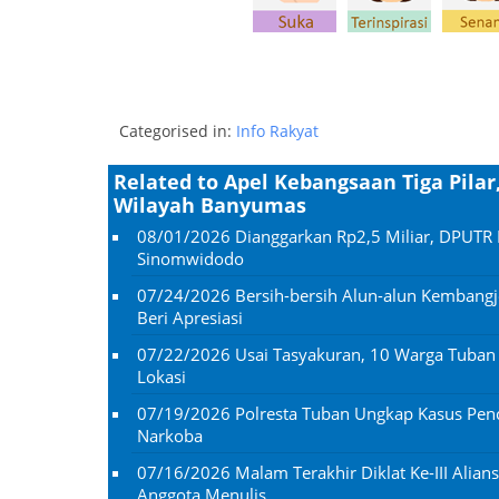
Categorised in:
Info Rakyat
Related to Apel Kebangsaan Tiga Pilar
Wilayah Banyumas
08/01/2026
Dianggarkan Rp2,5 Miliar, DPUTR 
Sinomwidodo
07/24/2026
Bersih-bersih Alun-alun Kembangj
Beri Apresiasi
07/22/2026
Usai Tasyakuran, 10 Warga Tuba
Lokasi
07/19/2026
Polresta Tuban Ungkap Kasus Penc
Narkoba
07/16/2026
Malam Terakhir Diklat Ke-III Alian
Anggota Menulis