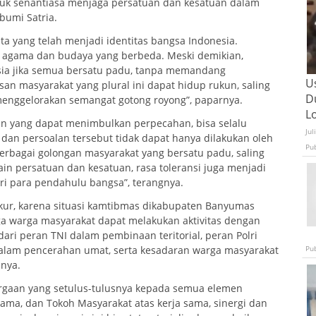
uk senantiasa menjaga persatuan dan kesatuan dalam
bumi Satria.
ta yang telah menjadi identitas bangsa Indonesia.
a, agama dan budaya yang berbeda. Meski demikian,
sia jika semua bersatu padu, tanpa memandang
U
san masyarakat yang plural ini dapat hidup rukun, saling
D
menggelorakan semangat gotong royong”, paparnya.
L
lan yang dapat menimbulkan perpecahan, bisa selalu
Jul
dan persoalan tersebut tidak dapat hanya dilakukan oleh
Pu
berbagai golongan masyarakat yang bersatu padu, saling
n persatuan dan kesatuan, rasa toleransi juga menjadi
ri para pendahulu bangsa”, terangnya.
ur, karena situasi kamtibmas dikabupaten Banyumas
ga warga masyarakat dapat melakukan aktivitas dengan
dari peran TNI dalam pembinaan teritorial, peran Polri
Pu
lam pencerahan umat, serta kesadaran warga masyarakat
snya.
argaan yang setulus-tulusnya kepada semua elemen
gama, dan Tokoh Masyarakat atas kerja sama, sinergi dan