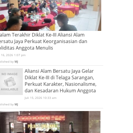
lam Terakhir Diklat Ke-III Aliansi Alam
ersatu Jaya Perkuat Keorganisasian dan
oliditas Anggota Menulis
i 16, 2026 1:07 pm
blished by
MJ
Aliansi Alam Bersatu Jaya Gelar
Diklat Ke-III di Telaga Sarangan,
Perkuat Karakter, Nasionalisme,
dan Kesadaran Hukum Anggota
Juli 15, 2026 10:33 am
blished by
MJ