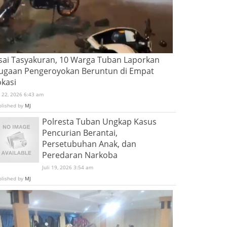
sai Tasyakuran, 10 Warga Tuban Laporkan
ugaan Pengeroyokan Beruntun di Empat
okasi
i 22, 2026 6:43 am
blished by
MJ
Polresta Tuban Ungkap Kasus
Pencurian Berantai,
Persetubuhan Anak, dan
Peredaran Narkoba
Juli 19, 2026 3:54 am
blished by
MJ