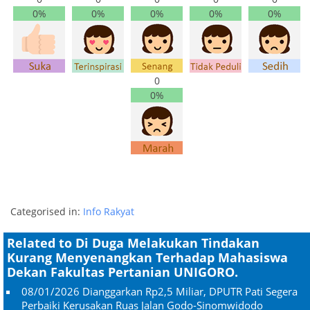
0%
0%
0%
0%
0%
0
0%
Categorised in:
Info Rakyat
Related to Di Duga Melakukan Tindakan
Kurang Menyenangkan Terhadap Mahasiswa
Dekan Fakultas Pertanian UNIGORO.
08/01/2026
Dianggarkan Rp2,5 Miliar, DPUTR Pati Segera
Perbaiki Kerusakan Ruas Jalan Godo-Sinomwidodo