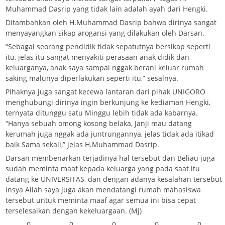
Muhammad Dasrip yang tidak lain adalah ayah dari Hengki.
Ditambahkan oleh H.Muhammad Dasrip bahwa dirinya sangat
menyayangkan sikap arogansi yang dilakukan oleh Darsan.
“Sebagai seorang pendidik tidak sepatutnya bersikap seperti
itu, jelas itu sangat menyakiti perasaan anak didik dan
keluarganya, anak saya sampai nggak berani keluar rumah
saking malunya diperlakukan seperti itu,” sesalnya.
Pihaknya juga sangat kecewa lantaran dari pihak UNIGORO
menghubungi dirinya ingin berkunjung ke kediaman Hengki,
ternyata ditunggu satu Minggu lebih tidak ada kabarnya.
“Hanya sebuah omong kosong belaka, Janji mau datang
kerumah juga nggak ada juntrungannya, jelas tidak ada itikad
baik Sama sekali,” jelas H.Muhammad Dasrip.
Darsan membenarkan terjadinya hal tersebut dan Beliau juga
sudah meminta maaf kepada keluarga yang pada saat itu
datang ke UNIVERSITAS, dan dengan adanya kesalahan tersebut
insya Allah saya juga akan mendatangi rumah mahasiswa
tersebut untuk meminta maaf agar semua ini bisa cepat
terselesaikan dengan kekeluargaan. (Mj)
0
0
0
0
0