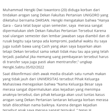
Muhammad Hengki Dwi Iswantoro (20) diduga korban dari
tindakan arogan sang Dekan Fakultas Pertanian UNIGORO yang
diketahui bernama DARSAN. Hengki mengatakan bahwa “Hanya
Gara – Gara telat bayar ujian semester, saya merasa sangat
dipermalukan oleh Dekan Fakultas Pertanian Tersebut Karena
soal ulangan semester dan lembar jawaban saya diambil dan di
rusak begitu saja tanpa ada kompromi, padahal waktu itu saya
juga sudah bawa uang Cash yang akan saya bayarkan akan
tetapi Dekan tersebut sama sekali tidak mau tau apa yang telah
terjadi, padahal jika memang uang pembayaran tersebut harus
di transfer saya juga pasti akan mentransfer,” ungkap
Hengki.Sabtu.05/02/2022
Saat dikonfirmasi oleh awak media disalah satu rumah makan
yang tidak jauh dari UNIVERSITAS tersebut Pihak Keluarga
Mahasiswa menegaskan bahwa “Nama Keluarga Besar saya
merasa sangat dipermalukan atas kejadian yang menimpa
anaknya tersebut, dan pihak keluarga akan usut tuntas kasus
arogan sang Dekan Pertanian lantaran keluarga korban merasa
telah dilecehkan nama baiknya. Karena dengan kejadian
tersebut anak saya merasa sangat terpukul ,” tegas H.