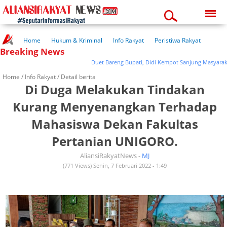
Saturday, 08-08-2026
09:16:41 am
Home
Hukum & Kriminal
Info Rakyat
Peristiwa Rakyat
Breaking News
Kuliner Rakyat
Wisata Rakyat
Opini Rakyat
Pemerintahan
Pendidikan
Kesehatan
Duet Bareng Bupati, Didi Kempot Sanjung Masyarakat Pa
Home /
Info Rakyat
/ Detail berita
Di Duga Melakukan Tindakan
Kurang Menyenangkan Terhadap
Mahasiswa Dekan Fakultas
Pertanian UNIGORO.
AliansiRakyatNews -
MJ
(771 Views) Senin, 7 Februari 2022 - 1:49