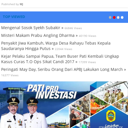
Published by
MJ
TOP VIEWED
Mengenal Sosok Syekh Subakir »
66846 Views
Misteri Makam Prabu Angling Dharma »
40190 Views
Penyakit Jiwa Kambuh, Warga Desa Rahayu Tebas Kepala
Saudaranya Hingga Putus »
22044 Views
Kejar Pelaku Sampai Papua, Team Buser Pati Kembali Ungkap
Kasus Curas T.O Ops Sikat Candi 2017 »
17399 Views
Peringati May Day, Seribu Orang Dari APBJ Lakukan Long March »
16377 Views