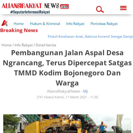
Thursday, 06-08-2026
11:30:43 pm
Home
Hukum & Kriminal
Info Rakyat
Peristiwa Rakyat
Breaking News
Kuliner Rakyat
Wisata Rakyat
Opini Rakyat
Pemerintahan
Pendidikan
Kesehatan
Peduli Kesehatan Anak, Babinsa Koramil Srengat Dampingi 
Home /
Info Rakyat
/ Detail berita
Pembangunan Jalan Aspal Desa
Ngrancang, Terus Dipercepat Satgas
TMMD Kodim Bojonegoro Dan
Warga
AliansiRakyatNews -
MJ
(741 Views) Kamis, 11 Maret 2021 - 11:30