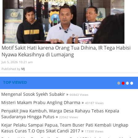
Motif Sakit Hati karena Orang Tua Dihina, IR Tega Habisi
Nyawa Kekasihnya di Lumajang
Juli 5, 2026 10:21 am
Published by
MJ
TOP VIEWED
Mengenal Sosok Syekh Subakir »
66843 Views
Misteri Makam Prabu Angling Dharma »
40187 Views
Penyakit Jiwa Kambuh, Warga Desa Rahayu Tebas Kepala
Saudaranya Hingga Putus »
22042 Views
Kejar Pelaku Sampai Papua, Team Buser Pati Kembali Ungkap
Kasus Curas T.O Ops Sikat Candi 2017 »
17398 Views