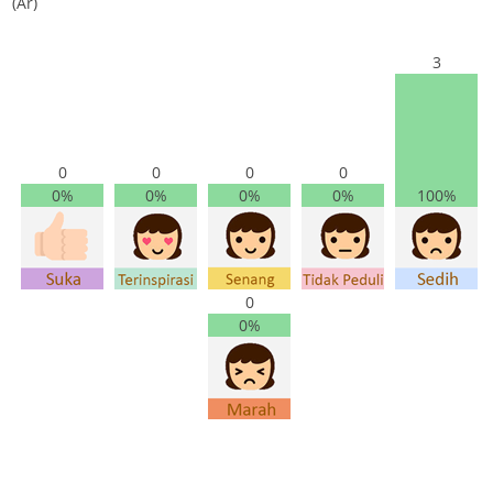
(Ar)
3
0
0
0
0
0%
0%
0%
0%
100%
0
0%