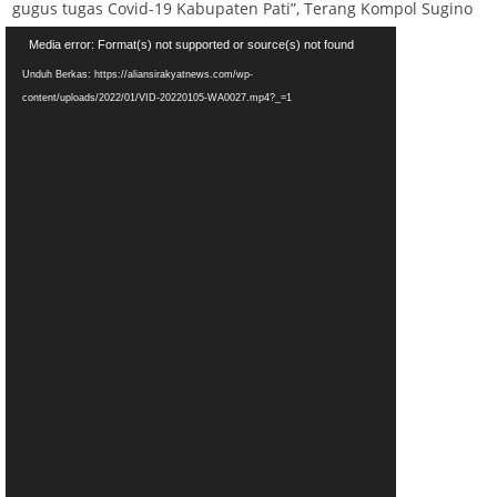
gugus tugas Covid-19 Kabupaten Pati”, Terang Kompol Sugino
Pemutar
Media error: Format(s) not supported or source(s) not found
Video
Unduh Berkas: https://aliansirakyatnews.com/wp-
content/uploads/2022/01/VID-20220105-WA0027.mp4?_=1