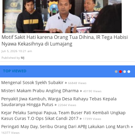
Motif Sakit Hati karena Orang Tua Dihina, IR Tega Habisi
Nyawa Kekasihnya di Lumajang
Juli 5, 2026 10:21 am
Published by
MJ
TOP VIEWED
Mengenal Sosok Syekh Subakir »
66848 Views
Misteri Makam Prabu Angling Dharma »
40190 Views
Penyakit Jiwa Kambuh, Warga Desa Rahayu Tebas Kepala
Saudaranya Hingga Putus »
22044 Views
Kejar Pelaku Sampai Papua, Team Buser Pati Kembali Ungkap
Kasus Curas T.O Ops Sikat Candi 2017 »
17399 Views
Peringati May Day, Seribu Orang Dari APBJ Lakukan Long March »
16377 Views