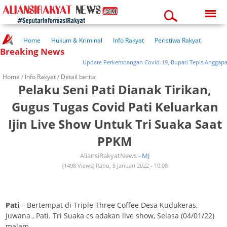
Sunday, 09-08-2026
03:49:26 am
Home
Hukum & Kriminal
Info Rakyat
Peristiwa Rakyat
Breaking News
Kuliner Rakyat
Wisata Rakyat
Opini Rakyat
Pemerintahan
Pendidikan
Kesehatan
Update Perkembangan Covid-19, Bupati Tepis Anggapan 
Home /
Info Rakyat
/ Detail berita
Pelaku Seni Pati Dianak Tirikan,
Gugus Tugas Covid Pati Keluarkan
Ijin Live Show Untuk Tri Suaka Saat
PPKM
AliansiRakyatNews -
MJ
(1498 Views) Rabu, 5 Januari 2022 - 10:08
Pati
– Bertempat di Triple Three Coffee Desa Kudukeras,
Juwana , Pati. Tri Suaka cs adakan live show, Selasa (04/01/22)
malam.