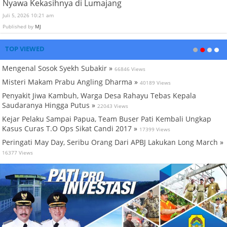
Nyawa Kekasihnya di Lumajang
Juli 5, 2026 10:21 am
Published by
MJ
TOP VIEWED
Mengenal Sosok Syekh Subakir »
66846 Views
Misteri Makam Prabu Angling Dharma »
40189 Views
Penyakit Jiwa Kambuh, Warga Desa Rahayu Tebas Kepala
Saudaranya Hingga Putus »
22043 Views
Kejar Pelaku Sampai Papua, Team Buser Pati Kembali Ungkap
Kasus Curas T.O Ops Sikat Candi 2017 »
17399 Views
Peringati May Day, Seribu Orang Dari APBJ Lakukan Long March »
16377 Views