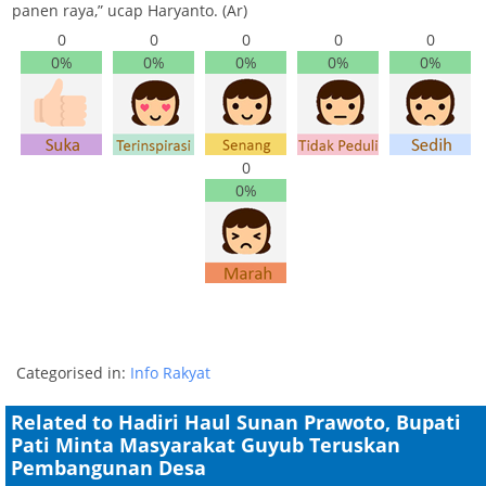
panen raya,” ucap Haryanto. (Ar)
0
0
0
0
0
0%
0%
0%
0%
0%
0
0%
Categorised in:
Info Rakyat
Related to Hadiri Haul Sunan Prawoto, Bupati
Pati Minta Masyarakat Guyub Teruskan
Pembangunan Desa