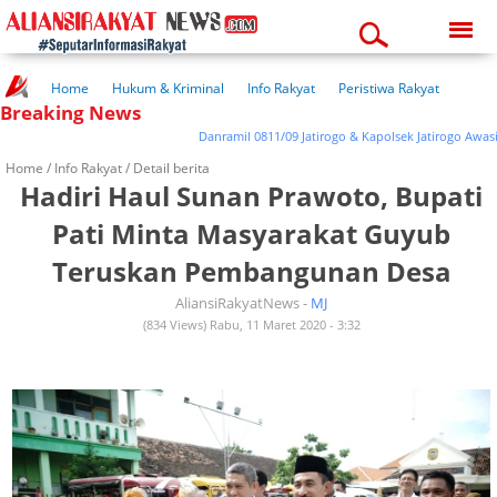
Friday, 07-08-2026
07:41:28 pm
Home
Hukum & Kriminal
Info Rakyat
Peristiwa Rakyat
Breaking News
Kuliner Rakyat
Wisata Rakyat
Opini Rakyat
Pemerintahan
Pendidikan
Kesehatan
Danramil 0811/09 Jatirogo & Kapolsek Jatirogo Awasi Tim 
Home /
Info Rakyat
/ Detail berita
Hadiri Haul Sunan Prawoto, Bupati
Pati Minta Masyarakat Guyub
Teruskan Pembangunan Desa
AliansiRakyatNews -
MJ
(834 Views) Rabu, 11 Maret 2020 - 3:32