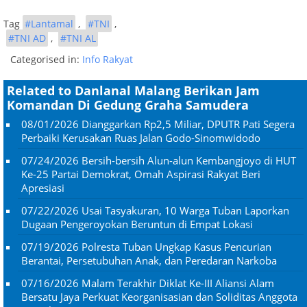
Tag
#Lantamal
,
#TNI
,
#TNI AD
,
#TNI AL
Categorised in:
Info Rakyat
Related to Danlanal Malang Berikan Jam
Komandan Di Gedung Graha Samudera
08/01/2026
Dianggarkan Rp2,5 Miliar, DPUTR Pati Segera
Perbaiki Kerusakan Ruas Jalan Godo-Sinomwidodo
07/24/2026
Bersih-bersih Alun-alun Kembangjoyo di HUT
Ke-25 Partai Demokrat, Omah Aspirasi Rakyat Beri
Apresiasi
07/22/2026
Usai Tasyakuran, 10 Warga Tuban Laporkan
Dugaan Pengeroyokan Beruntun di Empat Lokasi
07/19/2026
Polresta Tuban Ungkap Kasus Pencurian
Berantai, Persetubuhan Anak, dan Peredaran Narkoba
07/16/2026
Malam Terakhir Diklat Ke-III Aliansi Alam
Bersatu Jaya Perkuat Keorganisasian dan Soliditas Anggota