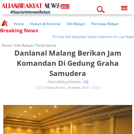
Friday, 07-08-2026
10:30:41 pm
Home
Hukum & Kriminal
Info Rakyat
Peristiwa Rakyat
Breaking News
Kuliner Rakyat
Wisata Rakyat
Opini Rakyat
Pemerintahan
Pendidikan
Kesehatan
TKI Asal Pati Dapatkan Vaksin Sebelum Ke Luar Negeri
Home /
Info Rakyat
/ Detail berita
Danlanal Malang Berikan Jam
Komandan Di Gedung Graha
Samudera
AliansiRakyatNews -
MJ
(1712 Views) Kamis, 29 Maret 2018 - 12:15