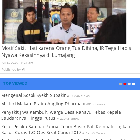
Motif Sakit Hati karena Orang Tua Dihina, IR Tega Habisi
Nyawa Kekasihnya di Lumajang
Juli 5, 2026 10:21 am
Published by
MJ
TOP VIEWED
Mengenal Sosok Syekh Subakir »
66846 Views
Misteri Makam Prabu Angling Dharma »
40189 Views
Penyakit Jiwa Kambuh, Warga Desa Rahayu Tebas Kepala
Saudaranya Hingga Putus »
22043 Views
Kejar Pelaku Sampai Papua, Team Buser Pati Kembali Ungkap
Kasus Curas T.O Ops Sikat Candi 2017 »
17399 Views