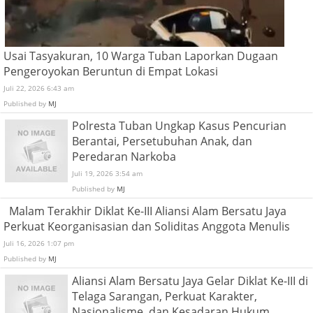
Usai Tasyakuran, 10 Warga Tuban Laporkan Dugaan
Pengeroyokan Beruntun di Empat Lokasi
Juli 22, 2026 6:43 am
Published by
MJ
Polresta Tuban Ungkap Kasus Pencurian
Berantai, Persetubuhan Anak, dan
Peredaran Narkoba
Juli 19, 2026 3:54 am
Published by
MJ
Malam Terakhir Diklat Ke-III Aliansi Alam Bersatu Jaya
Perkuat Keorganisasian dan Soliditas Anggota Menulis
Juli 16, 2026 1:07 pm
Published by
MJ
Aliansi Alam Bersatu Jaya Gelar Diklat Ke-III di
Telaga Sarangan, Perkuat Karakter,
Nasionalisme, dan Kesadaran Hukum