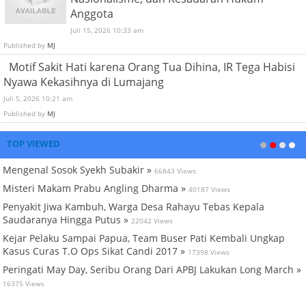
Anggota
Juli 15, 2026 10:33 am
Published by
MJ
Motif Sakit Hati karena Orang Tua Dihina, IR Tega Habisi
Nyawa Kekasihnya di Lumajang
Juli 5, 2026 10:21 am
Published by
MJ
TOP VIEWED
Mengenal Sosok Syekh Subakir »
66843 Views
Misteri Makam Prabu Angling Dharma »
40187 Views
Penyakit Jiwa Kambuh, Warga Desa Rahayu Tebas Kepala
Saudaranya Hingga Putus »
22042 Views
Kejar Pelaku Sampai Papua, Team Buser Pati Kembali Ungkap
Kasus Curas T.O Ops Sikat Candi 2017 »
17398 Views
Peringati May Day, Seribu Orang Dari APBJ Lakukan Long March »
16375 Views