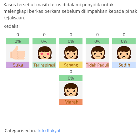
Kasus tersebut masih terus didalami penyidik untuk
melengkapi berkas perkara sebelum dilimpahkan kepada pihak
kejaksaan.
Redaksi
0
0
0
0
0
0%
0%
0%
0%
0%
0
0%
Categorised in:
Info Rakyat