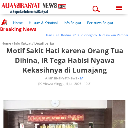
Thursday, 06-08-2026
11:14:54 pm
Home
Hukum & Kriminal
Info Rakyat
Peristiwa Rakyat
Breaking News
Kuliner Rakyat
Wisata Rakyat
Opini Rakyat
Pemerintahan
Pendidikan
Kesehatan
Hasil KBSB Kodim 0813 Bojonegoro Di Resmikan Pembanguna
Home /
Info Rakyat
/ Detail berita
Motif Sakit Hati karena Orang Tua
Dihina, IR Tega Habisi Nyawa
Kekasihnya di Lumajang
AliansiRakyatNews -
MJ
(99 Views) Minggu, 5 Juli 2026 - 10:21