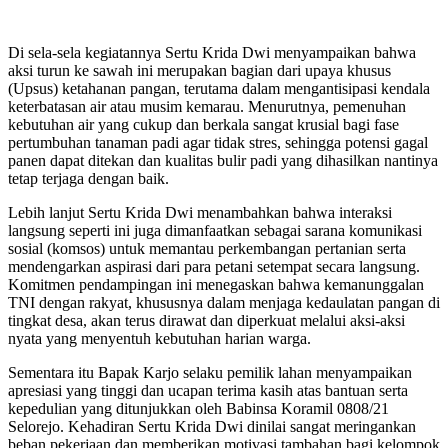
Di sela-sela kegiatannya Sertu Krida Dwi menyampaikan bahwa
aksi turun ke sawah ini merupakan bagian dari upaya khusus
(Upsus) ketahanan pangan, terutama dalam mengantisipasi kendala
keterbatasan air atau musim kemarau. Menurutnya, pemenuhan
kebutuhan air yang cukup dan berkala sangat krusial bagi fase
pertumbuhan tanaman padi agar tidak stres, sehingga potensi gagal
panen dapat ditekan dan kualitas bulir padi yang dihasilkan nantinya
tetap terjaga dengan baik.
Lebih lanjut Sertu Krida Dwi menambahkan bahwa interaksi
langsung seperti ini juga dimanfaatkan sebagai sarana komunikasi
sosial (komsos) untuk memantau perkembangan pertanian serta
mendengarkan aspirasi dari para petani setempat secara langsung.
Komitmen pendampingan ini menegaskan bahwa kemanunggalan
TNI dengan rakyat, khususnya dalam menjaga kedaulatan pangan di
tingkat desa, akan terus dirawat dan diperkuat melalui aksi-aksi
nyata yang menyentuh kebutuhan harian warga.
Sementara itu Bapak Karjo selaku pemilik lahan menyampaikan
apresiasi yang tinggi dan ucapan terima kasih atas bantuan serta
kepedulian yang ditunjukkan oleh Babinsa Koramil 0808/21
Selorejo. Kehadiran Sertu Krida Dwi dinilai sangat meringankan
beban pekerjaan dan memberikan motivasi tambahan bagi kelompok