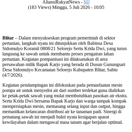
AliansiRakyatNews -
MJ
(183 Views) Minggu, 5 Juli 2026 - 10:05
Blitar
– Dalam menyukseskan program pemerintah di sektor
pertanian, langkah nyata ini ditunjukkan oleh Babinsa Desa
Sidomulyo Koramil 0808/21 Selorejo Sertu Krida Dwi, yang turun
langsung ke sawah untuk membantu proses pengairan lahan
pertanian. Kegiatan pompanisasi ini dilaksanakan di area
persawahan milik Bapak Karjo yang berada di Dusun Gunungsari
Desa Sidomulyo Kecamatan Selorejo Kabupaten Blitar, Sabtu
(4/7/2026).
Kegiatan pendampingan ini difokuskan pada pemanfaatan mesin
pompa air untuk menyedot air dari sumber terdekat guna dialirkan
ke petak-petak sawah yang mulai membutuhkan pasokan air ekstra.
Sertu Krida Dwi bersama Bapak Karjo dan warga tampak kompak
mempersiapkan mesin, memasang selang input dan output, hingga
memastikan kelancaran distribusi air ke tanaman padi. Sinergi di
pematang sawah ini menjadi bukti nyata kesigapan aparat
kewilayahan dalam mengawal masa tanam agar berjalan optimal.