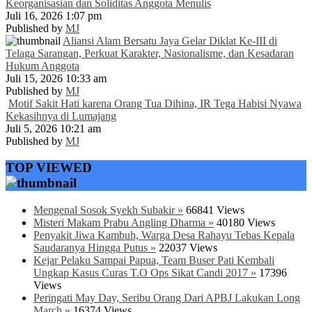
Keorganisasian dan Soliditas Anggota Menulis
Juli 16, 2026 1:07 pm
Published by
MJ
Aliansi Alam Bersatu Jaya Gelar Diklat Ke-III di
Telaga Sarangan, Perkuat Karakter, Nasionalisme, dan Kesadaran
Hukum Anggota
Juli 15, 2026 10:33 am
Published by
MJ
Motif Sakit Hati karena Orang Tua Dihina, IR Tega Habisi Nyawa
Kekasihnya di Lumajang
Juli 5, 2026 10:21 am
Published by
MJ
TOP VIEWED
Mengenal Sosok Syekh Subakir »
66841 Views
Misteri Makam Prabu Angling Dharma »
40180 Views
Penyakit Jiwa Kambuh, Warga Desa Rahayu Tebas Kepala
Saudaranya Hingga Putus »
22037 Views
Kejar Pelaku Sampai Papua, Team Buser Pati Kembali
Ungkap Kasus Curas T.O Ops Sikat Candi 2017 »
17396
Views
Peringati May Day, Seribu Orang Dari APBJ Lakukan Long
March »
16374 Views