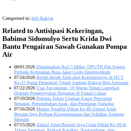
Categorised in:
Info Rakyat
Related to Antisipasi Kekeringan,
Babinsa Sidomulyo Sertu Krida Dwi
Bantu Pengairan Sawah Gunakan Pompa
Air
08/01/2026
Dianggarkan Rp2,5 Miliar, DPUTR Pati Segera
Perbaiki Kerusakan Ruas Jalan Godo-Sinomwidodo
07/24/2026
Bersih-bersih Alun-alun Kembangjoyo di HUT
Ke-25 Partai Demokrat, Omah Aspirasi Rakyat Beri Apresiasi
07/22/2026
Usai Tasyakuran, 10 Warga Tuban Laporkan
Dugaan Pengeroyokan Beruntun di Empat Lokasi
07/19/2026
Polresta Tuban Ungkap Kasus Pencurian
Berantai, Persetubuhan Anak, dan Peredaran Narkoba
07/16/2026
Malam Terakhir Diklat Ke-III Aliansi Alam
Bersatu Jaya Perkuat Keorganisasian dan Soliditas Anggota
Menulis
07/15/2026
Aliansi Alam Bersatu Jaya Gelar Diklat Ke-III di
Telaga Sarangan, Perkuat Karakter, Nasionalisme, dan