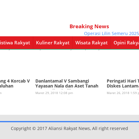
Breaking News
Operasi Lilin Semeru 2025
istiwa Rakyat
Kuliner Rakyat
Wisata Rakyat
Opini Raky
a Rakyat
Kuliner Rakyat
Wisata Rakyat
Opini Rakyat
Pemerintahan
ang 4 Korcab V
Danlantamal V Sambangi
Peringati Hari 
uluhan
Yayasan Nala dan Aset Tanah
Diskes Lantama
TNI AL di Sukolilo
Ceramah Kese
m
Maret 29, 2018 12:08 pm
Maret 26, 2018 1:59
Copyright © 2017 Aliansi Rakyat News, All right reserved