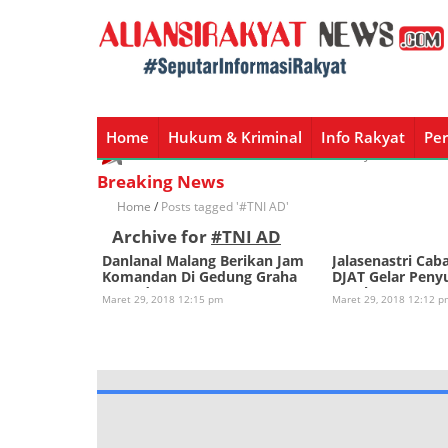
Home
Hukum & Kriminal
Info Rakyat
Per
Home
Hukum & Kriminal
Info Rakyat
Peristiw
Breaking News
Home
/
Posts tagged '#TNI AD'
Archive for
#TNI AD
Danlanal Malang Berikan Jam
Jalasenastri Cab
Komandan Di Gedung Graha
DJAT Gelar Peny
Samudera
Kesehatan
Maret 29, 2018 12:15 pm
Maret 29, 2018 12:12 p