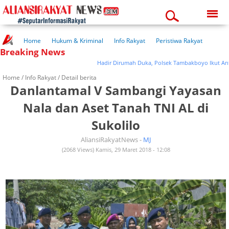
Sunday, 09-08-2026
03:31:37 pm
Home
Hukum & Kriminal
Info Rakyat
Peristiwa Rakyat
Breaking News
Kuliner Rakyat
Wisata Rakyat
Opini Rakyat
Pemerintahan
Pendidikan
Kesehatan
Hadir Dirumah Duka, Polsek Tambakboyo Ikut Antarka
Home /
Info Rakyat
/ Detail berita
Danlantamal V Sambangi Yayasan
Nala dan Aset Tanah TNI AL di
Sukolilo
AliansiRakyatNews -
MJ
(2068 Views) Kamis, 29 Maret 2018 - 12:08