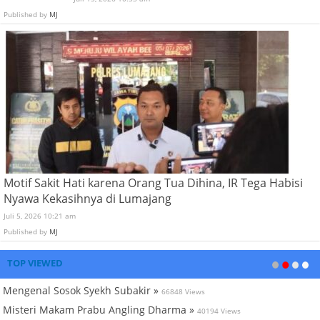
Published by
MJ
Motif Sakit Hati karena Orang Tua Dihina, IR Tega Habisi
Nyawa Kekasihnya di Lumajang
Juli 5, 2026 10:21 am
Published by
MJ
TOP VIEWED
Mengenal Sosok Syekh Subakir »
66848 Views
Misteri Makam Prabu Angling Dharma »
40194 Views