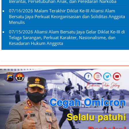
Berantai, Persetubuhan Anak, dan Peredaran Narkoba
07/16/2026
Malam Terakhir Diklat Ke-III Aliansi Alam
Bersatu Jaya Perkuat Keorganisasian dan Soliditas Anggota
Menulis
07/15/2026
Aliansi Alam Bersatu Jaya Gelar Diklat Ke-III di
Telaga Sarangan, Perkuat Karakter, Nasionalisme, dan
Kesadaran Hukum Anggota