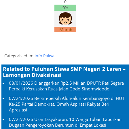
0
0%
Categorised in:
Info Rakyat
Related to Puluhan Siswa SMP Negeri 2 Laren –
Lamongan Divaksinasi
08/01/2026
Dianggarkan Rp2,5 Miliar, DPUTR Pati Segera
Perbaiki Kerusakan Ruas Jalan Godo-Sinomwidodo
07/24/2026
Bersih-bersih Alun-alun Kembangjoyo di HUT
Ke-25 Partai Demokrat, Omah Aspirasi Rakyat Beri
Apresiasi
07/22/2026
Usai Tasyakuran, 10 Warga Tuban Laporkan
Dugaan Pengeroyokan Beruntun di Empat Lokasi