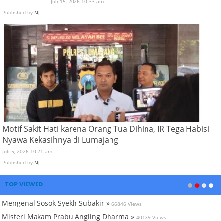
Juli 15, 2026 10:33 am
Published by
MJ
Motif Sakit Hati karena Orang Tua Dihina, IR Tega Habisi
Nyawa Kekasihnya di Lumajang
Juli 5, 2026 10:21 am
Published by
MJ
TOP VIEWED
Mengenal Sosok Syekh Subakir »
66846 Views
Misteri Makam Prabu Angling Dharma »
40189 Views