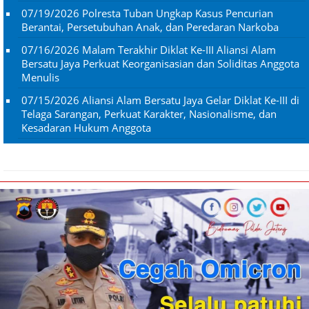
07/19/2026
Polresta Tuban Ungkap Kasus Pencurian
Berantai, Persetubuhan Anak, dan Peredaran Narkoba
07/16/2026
Malam Terakhir Diklat Ke-III Aliansi Alam
Bersatu Jaya Perkuat Keorganisasian dan Soliditas Anggota
Menulis
07/15/2026
Aliansi Alam Bersatu Jaya Gelar Diklat Ke-III di
Telaga Sarangan, Perkuat Karakter, Nasionalisme, dan
Kesadaran Hukum Anggota