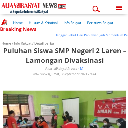
Saturday, 08-08-2026
04:48:50 am
Home
Hukum & Kriminal
Info Rakyat
Peristiwa Rakyat
Breaking News
Kuliner Rakyat
Wisata Rakyat
Opini Rakyat
Pemerintahan
Pendidikan
Kesehatan
Henggar Sebut Hari Pahlawan Jadi Momentum Perkuat
Home /
Info Rakyat
/ Detail berita
Puluhan Siswa SMP Negeri 2 Laren –
Lamongan Divaksinasi
AliansiRakyatNews -
MJ
(867 Views) Jumat, 3 September 2021 - 9:44