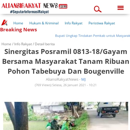
Friday, 07-08-2026
10:29:46 pm
Home
Hukum & Kriminal
Info Rakyat
Peristiwa Rakyat
Breaking News
Kuliner Rakyat
Wisata Rakyat
Opini Rakyat
Pemerintahan
Pendidikan
Kesehatan
Bupati Ungkap Tindakan Pemkab untuk Masyarakat yang
Home /
Info Rakyat
/ Detail berita
Sinergitas Posramil 0813-18/Gayam
Bersama Masyarakat Tanam Ribuan
Pohon Tabebuya Dan Bougenville
AliansiRakyatNews -
MJ
(769 Views) Selasa, 26 Januari 2021 - 10:21