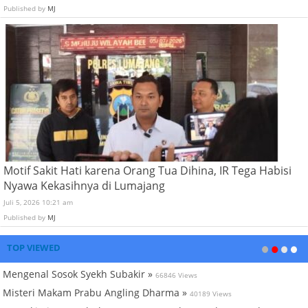
Published by
MJ
Motif Sakit Hati karena Orang Tua Dihina, IR Tega Habisi
Nyawa Kekasihnya di Lumajang
Juli 5, 2026 10:21 am
Published by
MJ
TOP VIEWED
Mengenal Sosok Syekh Subakir »
66846 Views
Misteri Makam Prabu Angling Dharma »
40189 Views