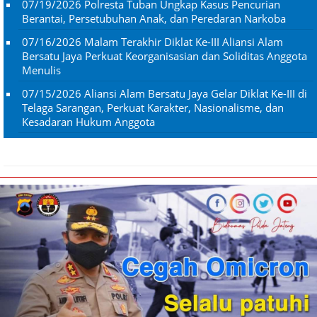
07/19/2026
Polresta Tuban Ungkap Kasus Pencurian
Berantai, Persetubuhan Anak, dan Peredaran Narkoba
07/16/2026
Malam Terakhir Diklat Ke-III Aliansi Alam
Bersatu Jaya Perkuat Keorganisasian dan Soliditas Anggota
Menulis
07/15/2026
Aliansi Alam Bersatu Jaya Gelar Diklat Ke-III di
Telaga Sarangan, Perkuat Karakter, Nasionalisme, dan
Kesadaran Hukum Anggota