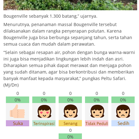
Bougenville sebanyak 1.300 batang,” ujarnya.
Menurutnya, penanaman massal Bougenville tersebut
dilaksanakan dalam rangka penyerapan polutan. Karena
Bougenville juga bisa berbunga sepanjang tahun, serta tahan
semua cuaca dan mudah dalam perawatan.
“Selain sebagai resapan air, pohon dengan bunga warna-warni
ini juga bisa menjadikan lingkungan lebih indah dan asri.
Diharapkan semua pihak dapat merawat dan menjaga pohon
yang sudah ditanam, agar bisa berkontribusi dan memberikan
banyak manfaat kepada masyarakat,” pungkas Peltu Safari.
(Mj/Dn)
0
0
0
0
0
0%
0%
0%
0%
0%
0
0%