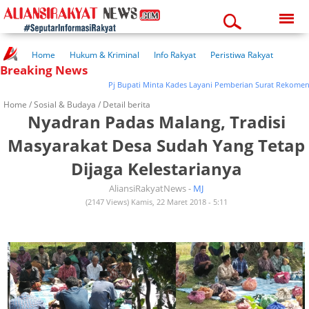
Saturday, 08-08-2026
03:59:06 am
Home
Hukum & Kriminal
Info Rakyat
Peristiwa Rakyat
Breaking News
Kuliner Rakyat
Wisata Rakyat
Opini Rakyat
Pemerintahan
Pendidikan
Kesehatan
Pj Bupati Minta Kades Layani Pemberian Surat Rekomendasi 
Home /
Sosial & Budaya
/ Detail berita
Nyadran Padas Malang, Tradisi
Masyarakat Desa Sudah Yang Tetap
Dijaga Kelestarianya
AliansiRakyatNews -
MJ
(2147 Views) Kamis, 22 Maret 2018 - 5:11