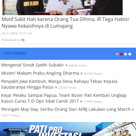
Motif Sakit Hati karena Orang Tua Dihina, IR Tega Habisi
Nyawa Kekasihnya di Lumajang
Juli 5, 2026 10:21 am
Published by
MJ
TOP VIEWED
Mengenal Sosok Syekh Subakir »
66846 Views
Misteri Makam Prabu Angling Dharma »
40189 Views
Penyakit Jiwa Kambuh, Warga Desa Rahayu Tebas Kepala
Saudaranya Hingga Putus »
22043 Views
Kejar Pelaku Sampai Papua, Team Buser Pati Kembali Ungkap
Kasus Curas T.O Ops Sikat Candi 2017 »
17399 Views
Peringati May Day, Seribu Orang Dari APBJ Lakukan Long March »
16377 Views