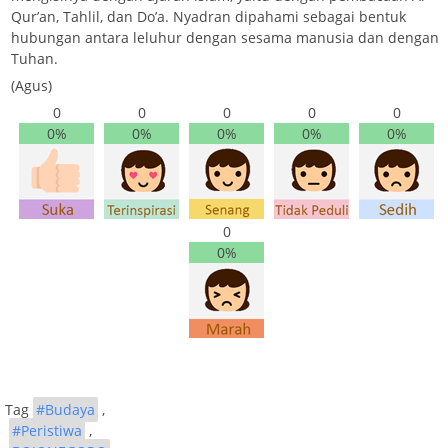
Qur’an, Tahlil, dan Do’a. Nyadran dipahami sebagai bentuk
hubungan antara leluhur dengan sesama manusia dan dengan
Tuhan.
(Agus)
0
0
0
0
0
0%
0%
0%
0%
0%
0
0%
Tag
#Budaya
,
#Peristiwa
,