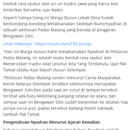
bentuk rasa syukur dan uri-uri tradisi jawa yang harus kita
lestarikan bersama, ujar kades.
Seperti halnya Siang ini Warga Dusun Lebak Desa Sudah
berbondong-bondong Melaksanakan Sedekah Bumi/nyadran di
sebuah petilasan Padas Malang yang berada di pinggiran
Bengawan Solo.
Lihat Videonya : https://youtu.be/uT5V_kuizgo
“Hari ini Warga dusun Kami melaksanakan Nyadran di Petilasan
Padas Malang, ini adalah suatu bentuk rasa syukur dan
Meneruskan tradisi adat Leluhur Kita Yang Terdahulu, Ujar Pak
Tamat selaku Kyai Sepuh Dusun Setempat.
“Petilasan Padas Malang sendiri menurut Cerita Masyarakat,
konon katanya Ditempat tersebut sebelumnya merupakan
Bengawan Solo,Dan pada saat air surut di tempat tersebut
terlihat ada batu Melintang panjang selatan ke utara, dan
sampai saat ini Bengawan Solo sudah berpindah ke selatan tiap
airnya surut pun, padas tersebut kadang masih nampak,
tambah Pak Tamat.
Pengetahuan Nyadran Menurut Ajaran Kewalian.
Sebagai pengetahuan kita bersama bahwa Nyadran adalah