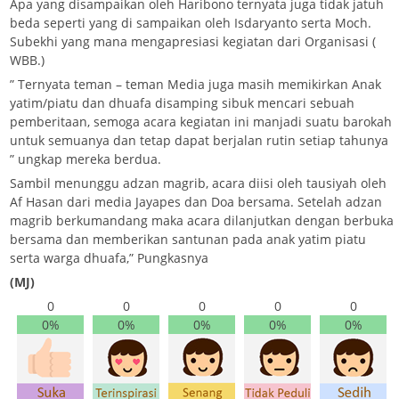
Apa yang disampaikan oleh Haribono ternyata juga tidak jatuh
beda seperti yang di sampaikan oleh Isdaryanto serta Moch.
Subekhi yang mana mengapresiasi kegiatan dari Organisasi (
WBB.)
” Ternyata teman – teman Media juga masih memikirkan Anak
yatim/piatu dan dhuafa disamping sibuk mencari sebuah
pemberitaan, semoga acara kegiatan ini manjadi suatu barokah
untuk semuanya dan tetap dapat berjalan rutin setiap tahunya
” ungkap mereka berdua.
Sambil menunggu adzan magrib, acara diisi oleh tausiyah oleh
Af Hasan dari media Jayapes dan Doa bersama. Setelah adzan
magrib berkumandang maka acara dilanjutkan dengan berbuka
bersama dan memberikan santunan pada anak yatim piatu
serta warga dhuafa,” Pungkasnya
(MJ)
0
0
0
0
0
0%
0%
0%
0%
0%