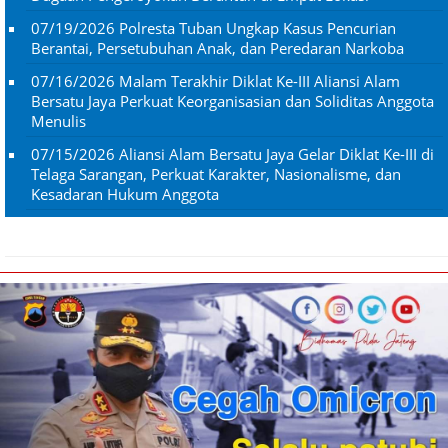
07/19/2026
Polresta Tuban Ungkap Kasus Pencurian
Berantai, Persetubuhan Anak, dan Peredaran Narkoba
07/16/2026
Malam Terakhir Diklat Ke-III Aliansi Alam
Bersatu Jaya Perkuat Keorganisasian dan Soliditas Anggota
Menulis
07/15/2026
Aliansi Alam Bersatu Jaya Gelar Diklat Ke-III di
Telaga Sarangan, Perkuat Karakter, Nasionalisme, dan
Kesadaran Hukum Anggota