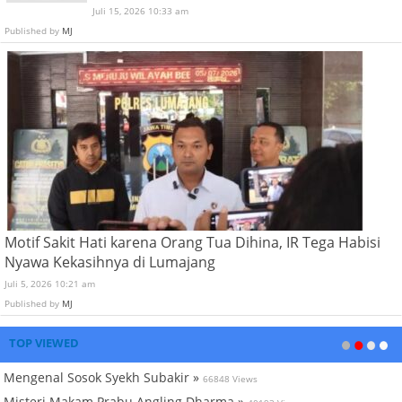
Juli 15, 2026 10:33 am
Published by
MJ
Motif Sakit Hati karena Orang Tua Dihina, IR Tega Habisi
Nyawa Kekasihnya di Lumajang
Juli 5, 2026 10:21 am
Published by
MJ
TOP VIEWED
Mengenal Sosok Syekh Subakir »
66848 Views
Misteri Makam Prabu Angling Dharma »