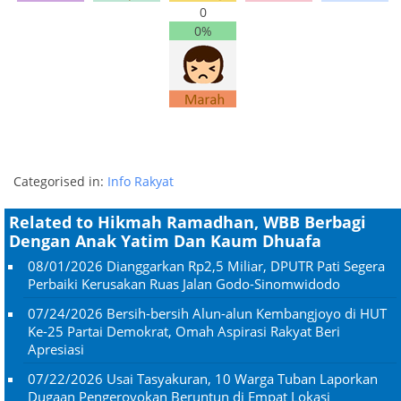
0
0%
Categorised in:
Info Rakyat
Related to Hikmah Ramadhan, WBB Berbagi
Dengan Anak Yatim Dan Kaum Dhuafa
08/01/2026
Dianggarkan Rp2,5 Miliar, DPUTR Pati Segera
Perbaiki Kerusakan Ruas Jalan Godo-Sinomwidodo
07/24/2026
Bersih-bersih Alun-alun Kembangjoyo di HUT
Ke-25 Partai Demokrat, Omah Aspirasi Rakyat Beri
Apresiasi
07/22/2026
Usai Tasyakuran, 10 Warga Tuban Laporkan
Dugaan Pengeroyokan Beruntun di Empat Lokasi