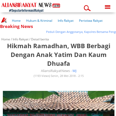
Sunday, 09-08-2026
10:12:37 am
Home
Hukum & Kriminal
Info Rakyat
Peristiwa Rakyat
Breaking News
Kuliner Rakyat
Wisata Rakyat
Opini Rakyat
Pemerintahan
Pendidikan
Kesehatan
Peduli Dengan Anggotanya, Kapolres Bersama Pengurus 
Home /
Info Rakyat
/ Detail berita
Hikmah Ramadhan, WBB Berbagi
Dengan Anak Yatim Dan Kaum
Dhuafa
AliansiRakyatNews -
MJ
(1193 Views) Senin, 28 Mei 2018 - 2:15