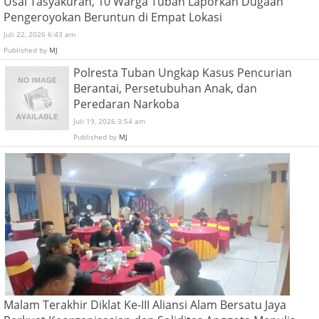
Usai Tasyakuran, 10 Warga Tuban Laporkan Dugaan
Pengeroyokan Beruntun di Empat Lokasi
Juli 22, 2026 6:43 am
Published by
MJ
Polresta Tuban Ungkap Kasus Pencurian
Berantai, Persetubuhan Anak, dan
Peredaran Narkoba
Juli 19, 2026 3:54 am
Published by
MJ
Malam Terakhir Diklat Ke-III Aliansi Alam Bersatu Jaya