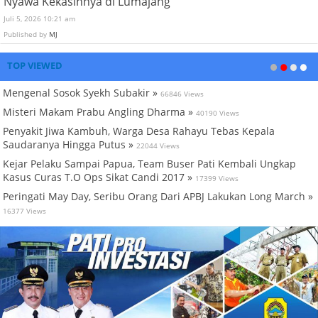
Nyawa Kekasihnya di Lumajang
Juli 5, 2026 10:21 am
Published by
MJ
TOP VIEWED
Mengenal Sosok Syekh Subakir »
66846 Views
Misteri Makam Prabu Angling Dharma »
40190 Views
Penyakit Jiwa Kambuh, Warga Desa Rahayu Tebas Kepala
Saudaranya Hingga Putus »
22044 Views
Kejar Pelaku Sampai Papua, Team Buser Pati Kembali Ungkap
Kasus Curas T.O Ops Sikat Candi 2017 »
17399 Views
Peringati May Day, Seribu Orang Dari APBJ Lakukan Long March »
16377 Views