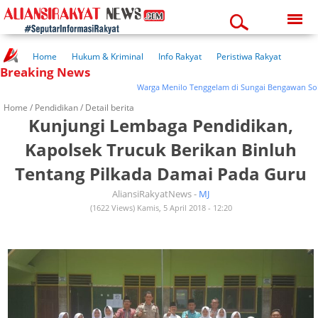
Saturday, 08-08-2026
11:54:55 am
Home
Hukum & Kriminal
Info Rakyat
Peristiwa Rakyat
Breaking News
Kuliner Rakyat
Wisata Rakyat
Opini Rakyat
Pemerintahan
Pendidikan
Kesehatan
Warga Menilo Tenggelam di Sungai Bengawan Solo Di
Home /
Pendidikan
/ Detail berita
Kunjungi Lembaga Pendidikan,
Kapolsek Trucuk Berikan Binluh
Tentang Pilkada Damai Pada Guru
AliansiRakyatNews -
MJ
(1622 Views) Kamis, 5 April 2018 - 12:20