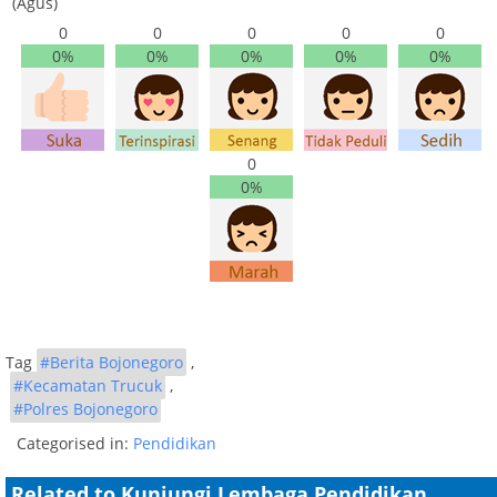
(Agus)
0
0
0
0
0
0%
0%
0%
0%
0%
0
0%
Tag
#Berita Bojonegoro
,
#Kecamatan Trucuk
,
#Polres Bojonegoro
Categorised in:
Pendidikan
Related to Kunjungi Lembaga Pendidikan,