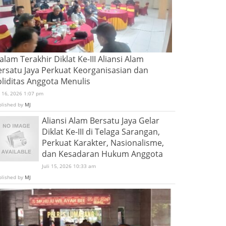
lam Terakhir Diklat Ke-III Aliansi Alam
ersatu Jaya Perkuat Keorganisasian dan
oliditas Anggota Menulis
i 16, 2026 1:07 pm
blished by
MJ
Aliansi Alam Bersatu Jaya Gelar
Diklat Ke-III di Telaga Sarangan,
Perkuat Karakter, Nasionalisme,
dan Kesadaran Hukum Anggota
Juli 15, 2026 10:33 am
blished by
MJ