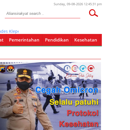
Sunday, 09-08-2026 12:45:31 pm
 Klepek Gelar Sholawat Akbar
at
Pemerintahan
Pendidikan
Kesehatan
Pendidikan
Kesehatan