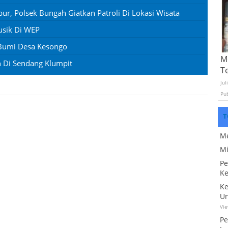
bur, Polsek Bungah Giatkan Patroli Di Lokasi Wisata
usik Di WEP
Bumi Desa Kesongo
Mo
 Di Sendang Klumpit
T
Jul
Pu
T
Me
Mi
Pe
Ke
Ke
Un
Vi
Pe