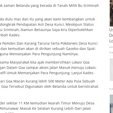
k zaman Belanda yang berada di Tanah Milik Bu Sriminah
nda dulu mas dan itu yang akan kami kembangkan untuk
dongkrak Pendapatan Asli Desa Kunci, Meskipun Status
U
Bu Sriminah, Namun Beliaunya Saya kira Diperbolehkan
mbah Kades.
D
L
a Pemdes Dan Karang Taruna Serta Pokdarwis Desa Kunci
Jul
 dan kemudian akan di dirikan sebuah Gasebo dan Spot-
Pu
ut guna Memanjakan Para Pengunjung Nantinya.
ama Masyarakat kita ajak membersihkan Lokasi Goa
an Dalam Goa sampai akses Jalan Masuk menuju Lokasi,
elfi Untuk Memanjakan Para Pengunjung, Lanjut Kades.
 dari Goa Macan kurang lebih 500 Meter Ada Pula Sebuah
Goa Tersebut Digunakan oleh Belanda untuk beristirahat.
Pu
der sekitar 11 KM kemudian kearah Timur Menuju Desa
Almunawar Masuk Ke Selatan Kurang Lebih Dari Jalan