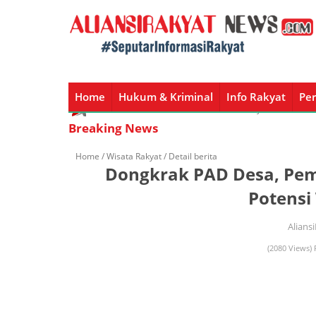
Home
Hukum & Kriminal
Info Rakyat
Per
Home
Hukum & Kriminal
Info Rakyat
Peristiw
Breaking News
Home /
Wisata Rakyat
/ Detail berita
Dongkrak PAD Desa, Pe
Potensi
Alians
(2080 Views) 