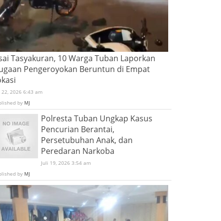
sai Tasyakuran, 10 Warga Tuban Laporkan
ugaan Pengeroyokan Beruntun di Empat
okasi
i 22, 2026 6:43 am
blished by
MJ
Polresta Tuban Ungkap Kasus
Pencurian Berantai,
Persetubuhan Anak, dan
Peredaran Narkoba
Juli 19, 2026 3:54 am
blished by
MJ