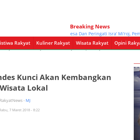
Breaking News
Bersih Desa Dan Peringati Isra’ Mi’roj, Pemdes
istiwa Rakyat
Kuliner Rakyat
Wisata Rakyat
Opini Raky
a Rakyat
Kuliner Rakyat
Wisata Rakyat
Opini Rakyat
Pemerintahan
mdes Kunci Akan Kembangkan
 Wisata Lokal
iRakyatNews -
MJ
Rabu, 7 Maret 2018 - 8:22