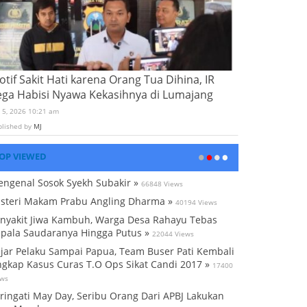
tif Sakit Hati karena Orang Tua Dihina, IR
ega Habisi Nyawa Kekasihnya di Lumajang
i 5, 2026 10:21 am
blished by
MJ
OP VIEWED
ngenal Sosok Syekh Subakir »
66848 Views
steri Makam Prabu Angling Dharma »
40194 Views
nyakit Jiwa Kambuh, Warga Desa Rahayu Tebas
pala Saudaranya Hingga Putus »
22044 Views
jar Pelaku Sampai Papua, Team Buser Pati Kembali
gkap Kasus Curas T.O Ops Sikat Candi 2017 »
17400
ews
ringati May Day, Seribu Orang Dari APBJ Lakukan