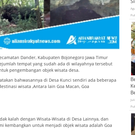
S
Ag
Pu
ecamatan Dander, Kabupaten Bojonegoro Jawa Timur
ejumlah tempat yang sudah ada di wilayahnya tersebut
untuk pengembangan objek wisata desa.
B
atakan bahwasannya di Desa Kunci sendiri ada beberapa
K
stinasi wisata ,Antara lain Goa Macan, Goa
Be
Jul
Pu
idak kalah dengan Wisata-Wisata di Desa Lainnya, dan
ami kembangkan untuk menjadi objek wisata adalah Goa