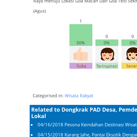
Raya menuju Lokasi Goa Macan Dan Goa Telo Seki
(Agus)
1
0
0
50%
0%
0%
Categorised in:
Wisata Rakyat
Related to Dongkrak PAD Desa, Pemd
Lokal
04/16/2018
Pesona Keindahan Destinasi Wisa
04/15/2018
Karang Jahe, Pantai Eksotik Deng