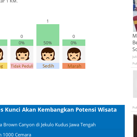
tar 1 KM.
1
Ma
0
0
B
0%
50%
0%
S
Jul
Pu
Pu
es Kunci Akan Kembangkan Potensi Wisata
ta Brown Canyon di Jekulo Kudus Jawa Tengah
an 1000 Cemara