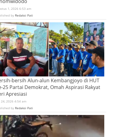
inomwidodo
ustus 1, 2026 6:53 am
blished by
Redaksi Pati
ersih-bersih Alun-alun Kembangjoyo di HUT
e-25 Partai Demokrat, Omah Aspirasi Rakyat
ri Apresiasi
i 24, 2026 4:54 am
blished by
Redaksi Pati