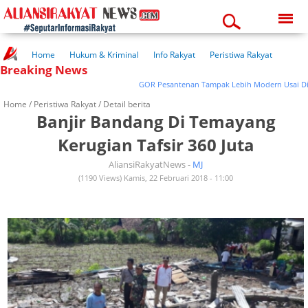
Thursday, 06-08-2026
08:21:57 am
Home
Hukum & Kriminal
Info Rakyat
Peristiwa Rakyat
Breaking News
Kuliner Rakyat
Wisata Rakyat
Opini Rakyat
Pemerintahan
Pendidikan
Kesehatan
GOR Pesantenan Tampak Lebih Modern Usai Diren
Home /
Peristiwa Rakyat
/ Detail berita
Banjir Bandang Di Temayang
Kerugian Tafsir 360 Juta
AliansiRakyatNews -
MJ
(1190 Views) Kamis, 22 Februari 2018 - 11:00