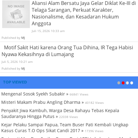
Aliansi Alam Bersatu Jaya Gelar Diklat Ke-III di
Telaga Sarangan, Perkuat Karakter,
Nasionalisme, dan Kesadaran Hukum
Anggota
Juli 15, 2026 10:33 am
Published by
MJ
Motif Sakit Hati karena Orang Tua Dihina, IR Tega Habisi
Nyawa Kekasihnya di Lumajang
Juli 5, 2026 10:21 am
Published by
MJ
TOP VIEWED
Mengenal Sosok Syekh Subakir »
66841 Views
Misteri Makam Prabu Angling Dharma »
40182 Views
Penyakit Jiwa Kambuh, Warga Desa Rahayu Tebas Kepala
Saudaranya Hingga Putus »
22038 Views
Kejar Pelaku Sampai Papua, Team Buser Pati Kembali Ungkap
Kasus Curas T.O Ops Sikat Candi 2017 »
17396 Views