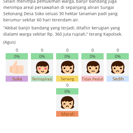
Selain menimpa pemukiman warga, banjir bandang juga
menimpa areal persawahan di sepanjang aliran Sungai
Sekonang Desa Soko seluas 30 hektar tanaman padi yang
berumur sekitar 60 hari terendam air.
“Akibat banjir bandang yang terjadi, ditafsir kerugian yang
dialami warga sekitar Rp. 360 juta rupiah,” terang Kapolsek.
(Agus)
0
0
0
0
0
0%
0%
0%
0%
0%
0
0%