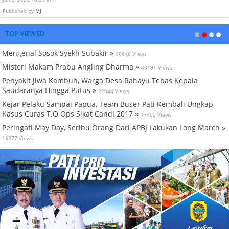
Published by
MJ
TOP VIEWED
Mengenal Sosok Syekh Subakir »
66848 Views
Misteri Makam Prabu Angling Dharma »
40191 Views
Penyakit Jiwa Kambuh, Warga Desa Rahayu Tebas Kepala
Saudaranya Hingga Putus »
22044 Views
Kejar Pelaku Sampai Papua, Team Buser Pati Kembali Ungkap
Kasus Curas T.O Ops Sikat Candi 2017 »
17400 Views
Peringati May Day, Seribu Orang Dari APBJ Lakukan Long March »
16377 Views