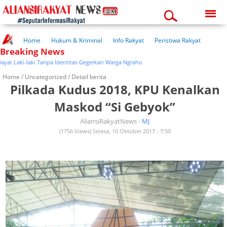
Sunday, 09-08-2026
07:28:08 am
Home
Hukum & Kriminal
Info Rakyat
Peristiwa Rakyat
Breaking News
Kuliner Rakyat
Wisata Rakyat
Opini Rakyat
Pemerintahan
Pendidikan
Kesehatan
Laki-laki Tanpa Identitas Gegerkan Warga Ngraho
Home /
Uncategorized
/ Detail berita
Pilkada Kudus 2018, KPU Kenalkan
Maskod “Si Gebyok”
AliansiRakyatNews -
MJ
(1756 Views) Selasa, 10 Oktober 2017 - 7:50