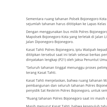
Sementara ruang tahanan Polsek Bojonegoro Kota s
sejumlah tahanan harus dititipkan ke Lapas Kelas 
Dengan menggunakan bus milik Polres Bojonegoro
Mapolsek Bojonegoro Kota yang terletak di Jalan L
Jalan Diponegoro Bojonegoro.
Kasat Tahti Polres Bojonegoro, Iptu Watipah ke
dititpkan tersebut saat ini telah selesai berkas
dinyatakan lengkap (P21) oleh Jaksa Penuntut Umu
“Seluruh tahanan tinggal menunggu proses pelim
terang Kasat Tahti.
Kasat Tahti menjelaskan, bahwa ruang tahanan Ma
pembangunan dan seluruh tahanan Polres Bojoneg
penyidik Sat Reskrim Polres Bojonegoro, untuk sem
“Ruang tahanan Polres Bojonegoro saat ini masih
Masih menurut Kasat Tahti, bahwa kesepuluh tahana