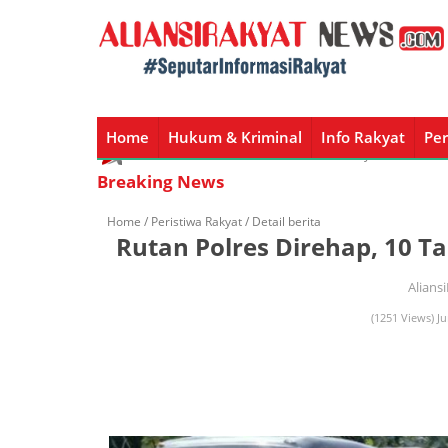
Home
Hukum & Kriminal
Info Rakyat
Per
Home
Hukum & Kriminal
Info Rakyat
Peristiw
Breaking News
Home /
Peristiwa Rakyat
/ Detail berita
Rutan Polres Direhap, 10 T
Alians
(1251 Views) Ju