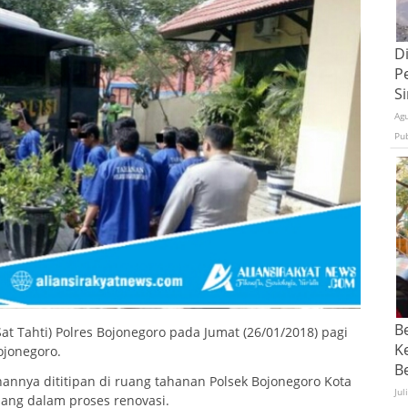
D
P
S
Ag
Pu
B
t Tahti) Polres Bojonegoro pada Jumat (26/01/2018) pagi
K
ojonegoro.
Be
nnya dititipan di ruang tahanan Polsek Bojonegoro Kota
Jul
ang dalam proses renovasi.