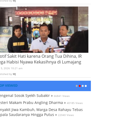
blished by
MJ
tif Sakit Hati karena Orang Tua Dihina, IR
ega Habisi Nyawa Kekasihnya di Lumajang
i 5, 2026 10:21 am
blished by
MJ
OP VIEWED
ngenal Sosok Syekh Subakir »
66841 Views
steri Makam Prabu Angling Dharma »
40185 Views
nyakit Jiwa Kambuh, Warga Desa Rahayu Tebas
pala Saudaranya Hingga Putus »
22040 Views