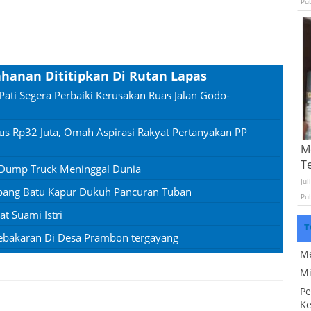
Pu
ahanan Dititipkan Di Rutan Lapas
Pati Segera Perbaiki Kerusakan Ruas Jalan Godo-
us Rp32 Juta, Omah Aspirasi Rakyat Pertanyakan PP
Mo
T
 Dump Truck Meninggal Dunia
Jul
mbang Batu Kapur Dukuh Pancuran Tuban
Pu
 Suami Istri
T
ebakaran Di Desa Prambon tergayang
Me
Mi
Pe
Ke