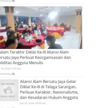
blished by
MJ
lam Terakhir Diklat Ke-III Aliansi Alam
ersatu Jaya Perkuat Keorganisasian dan
oliditas Anggota Menulis
i 16, 2026 1:07 pm
blished by
MJ
Aliansi Alam Bersatu Jaya Gelar
Diklat Ke-III di Telaga Sarangan,
Perkuat Karakter, Nasionalisme,
dan Kesadaran Hukum Anggota
Juli 15, 2026 10:33 am