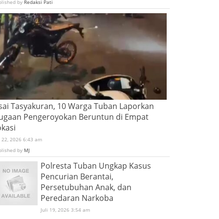
blished by
Redaksi Pati
sai Tasyakuran, 10 Warga Tuban Laporkan
ugaan Pengeroyokan Beruntun di Empat
okasi
i 22, 2026 6:43 am
blished by
MJ
Polresta Tuban Ungkap Kasus
Pencurian Berantai,
Persetubuhan Anak, dan
Peredaran Narkoba
Juli 19, 2026 3:54 am