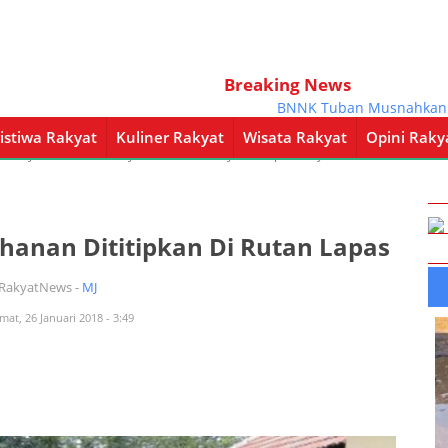
Breaking News
BNNK Tuban Musnahkan BB G
istiwa Rakyat
Kuliner Rakyat
Wisata Rakyat
Opini Raky
a Rakyat
Kuliner Rakyat
Wisata Rakyat
Opini Rakyat
Pemerintahan
ahanan Dititipkan Di Rutan Lapas
iRakyatNews -
MJ
mat, 26 Januari 2018 - 3:49