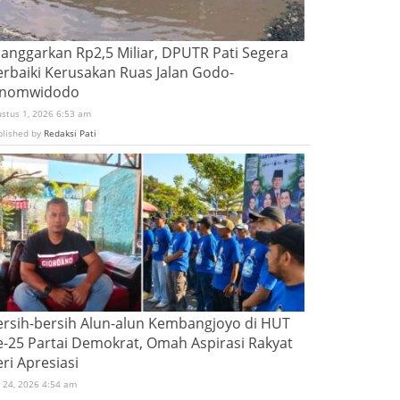
ianggarkan Rp2,5 Miliar, DPUTR Pati Segera
erbaiki Kerusakan Ruas Jalan Godo-
inomwidodo
ustus 1, 2026 6:53 am
blished by
Redaksi Pati
ersih-bersih Alun-alun Kembangjoyo di HUT
e-25 Partai Demokrat, Omah Aspirasi Rakyat
ri Apresiasi
i 24, 2026 4:54 am