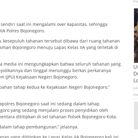
Pu
endiri saat ini mengalami over kapasitas, sehingga
IIA Polres Bojonegoro.
, kesepuluh tahanan tersebut dibawa dari ruang tahanan
isman Bojonegoro menuju Lapas Kelas IIA yang terletak di
pada media ini mengungkapkan bahwa seluruh tahanan yang
U
 penyidikannya dan tinggal menunggu berkas perkaranya
D
m (JPU) Kejaksaan Negeri Bojonegoro.
L
pahan tahap kedua ke Kejaksaan Negeri Bojonegoro,”
Jul
Pu
polres Bojonegoro saat ini sedang dalam tahap
oro yang sedang menjalani proses penyidikan oleh
entara dititipkan di sel tahanan Polsek Bojonegoro Kota.
 dalam tahap pembangunan,” jelasnya.
n yang dititipkan ke Lapas Kelas IIA Bojonegoro kali ini,