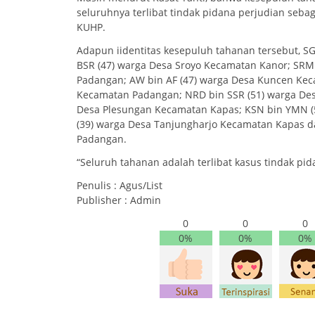
seluruhnya terlibat tindak pidana perjudian seb
KUHP.
Adapun iidentitas kesepuluh tahanan tersebut, 
BSR (47) warga Desa Sroyo Kecamatan Kanor; SRM
Padangan; AW bin AF (47) warga Desa Kuncen Ke
Kecamatan Padangan; NRD bin SSR (51) warga De
Desa Plesungan Kecamatan Kapas; KSN bin YMN (
(39) warga Desa Tanjungharjo Kecamatan Kapas d
Padangan.
“Seluruh tahanan adalah terlibat kasus tindak pid
Penulis : Agus/List
Publisher : Admin
0
0
0
0%
0%
0%