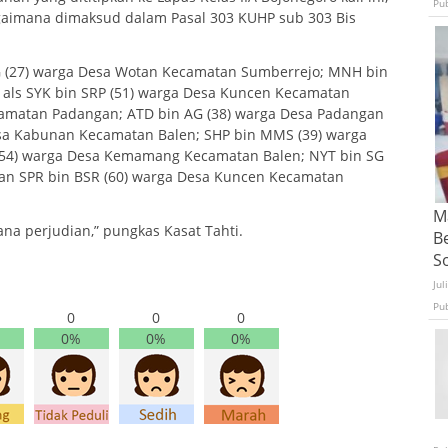
Pu
agaimana dimaksud dalam Pasal 303 KUHP sub 303 Bis
SG (27) warga Desa Wotan Kecamatan Sumberrejo; MNH bin
 als SYK bin SRP (51) warga Desa Kuncen Kecamatan
camatan Padangan; ATD bin AG (38) warga Desa Padangan
sa Kabunan Kecamatan Balen; SHP bin MMS (39) warga
54) warga Desa Kemamang Kecamatan Balen; NYT bin SG
an SPR bin BSR (60) warga Desa Kuncen Kecamatan
Ma
ana perjudian,” pungkas Kasat Tahti.
B
S
Jul
Pu
0
0
0
0%
0%
0%