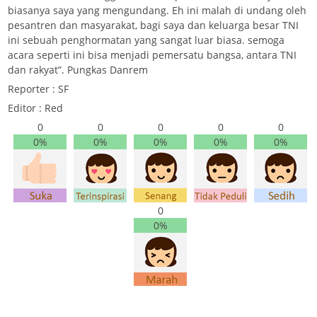
biasanya saya yang mengundang. Eh ini malah di undang oleh
pesantren dan masyarakat, bagi saya dan keluarga besar TNI
ini sebuah penghormatan yang sangat luar biasa. semoga
acara seperti ini bisa menjadi pemersatu bangsa, antara TNI
dan rakyat”. Pungkas Danrem
Reporter : SF
Editor : Red
0
0
0
0
0
0%
0%
0%
0%
0%
0
0%