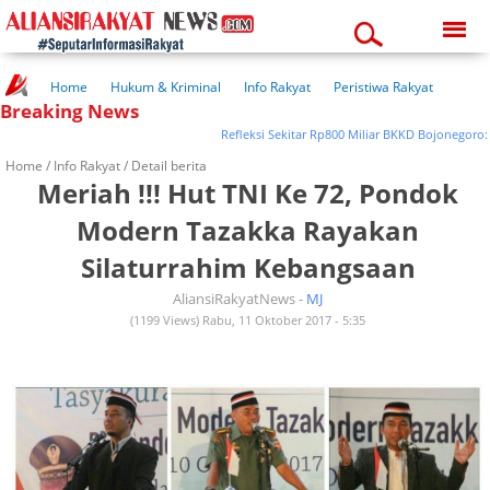
Monday, 10-08-2026
08:39:08 pm
Home
Hukum & Kriminal
Info Rakyat
Peristiwa Rakyat
Breaking News
Kuliner Rakyat
Wisata Rakyat
Opini Rakyat
Pemerintahan
Pendidikan
Kesehatan
Refleksi Sekitar Rp800 Miliar BKKD Bojonegoro: Am
Home /
Info Rakyat
/ Detail berita
Meriah !!! Hut TNI Ke 72, Pondok
Modern Tazakka Rayakan
Silaturrahim Kebangsaan
AliansiRakyatNews -
MJ
(1199 Views) Rabu, 11 Oktober 2017 - 5:35