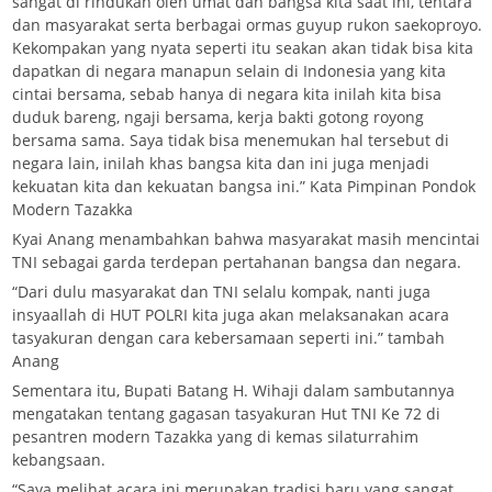
sangat di rindukan oleh umat dan bangsa kita saat ini, tentara
dan masyarakat serta berbagai ormas guyup rukon saekoproyo.
Kekompakan yang nyata seperti itu seakan akan tidak bisa kita
dapatkan di negara manapun selain di Indonesia yang kita
cintai bersama, sebab hanya di negara kita inilah kita bisa
duduk bareng, ngaji bersama, kerja bakti gotong royong
bersama sama. Saya tidak bisa menemukan hal tersebut di
negara lain, inilah khas bangsa kita dan ini juga menjadi
kekuatan kita dan kekuatan bangsa ini.” Kata Pimpinan Pondok
Modern Tazakka
Kyai Anang menambahkan bahwa masyarakat masih mencintai
TNI sebagai garda terdepan pertahanan bangsa dan negara.
“Dari dulu masyarakat dan TNI selalu kompak, nanti juga
insyaallah di HUT POLRI kita juga akan melaksanakan acara
tasyakuran dengan cara kebersamaan seperti ini.” tambah
Anang
Sementara itu, Bupati Batang H. Wihaji dalam sambutannya
mengatakan tentang gagasan tasyakuran Hut TNI Ke 72 di
pesantren modern Tazakka yang di kemas silaturrahim
kebangsaan.
“Saya melihat acara ini merupakan tradisi baru yang sangat