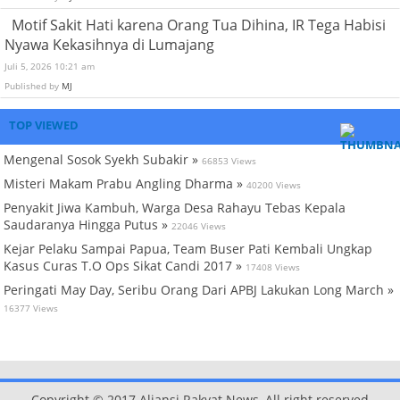
Motif Sakit Hati karena Orang Tua Dihina, IR Tega Habisi
Nyawa Kekasihnya di Lumajang
Juli 5, 2026 10:21 am
Published by
MJ
TOP VIEWED
Mengenal Sosok Syekh Subakir »
66853 Views
Misteri Makam Prabu Angling Dharma »
40200 Views
Penyakit Jiwa Kambuh, Warga Desa Rahayu Tebas Kepala
Saudaranya Hingga Putus »
22046 Views
Kejar Pelaku Sampai Papua, Team Buser Pati Kembali Ungkap
Kasus Curas T.O Ops Sikat Candi 2017 »
17408 Views
Peringati May Day, Seribu Orang Dari APBJ Lakukan Long March »
16377 Views
Copyright © 2017 Aliansi Rakyat News, All right reserved