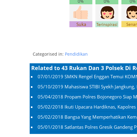
0%
0%
0%
Categorised in:
Pendidikan
Related to 43 Rukan Dan 3 Polsek Di
07/01/2019
SMKN Rengel Enggan Temui KOMNA
05/10/2019
Mahasiswa STIBI Syekh Jangkung
05/04/2018
Propam Polres Bojonegoro Siap M
05/02/2018
Ikuti Upacara Hardiknas, Kapolres
05/02/2018
Bangsa Yang Memperhatikan Kema
05/01/2018
Satlantas Polres Gresik Gandeng 