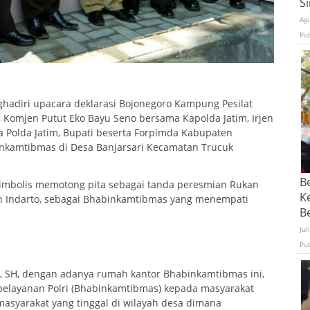
S
Ag
Pu
hadiri upacara deklarasi Bojonegoro Kampung Pesilat
i, Komjen Putut Eko Bayu Seno bersama Kapolda Jatim, Irjen
ma Polda Jatim, Bupati beserta Forpimda Kabupaten
nkamtibmas di Desa Banjarsari Kecamatan Trucuk
B
imbolis memotong pita sebagai tanda peresmian Rukan
K
n Indarto, sebagai Bhabinkamtibmas yang menempati
Be
Jul
Pu
, SH, dengan adanya rumah kantor Bhabinkamtibmas ini,
elayanan Polri (Bhabinkamtibmas) kepada masyarakat
syarakat yang tinggal di wilayah desa dimana