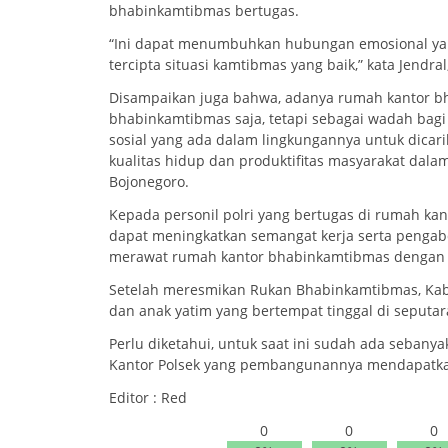
bhabinkamtibmas bertugas.
“Ini dapat menumbuhkan hubungan emosional yang
tercipta situasi kamtibmas yang baik,” kata Jendra
Disampaikan juga bahwa, adanya rumah kantor bh
bhabinkamtibmas saja, tetapi sebagai wadah bag
sosial yang ada dalam lingkungannya untuk dicar
kualitas hidup dan produktifitas masyarakat da
Bojonegoro.
Kepada personil polri yang bertugas di rumah k
dapat meningkatkan semangat kerja serta pengab
merawat rumah kantor bhabinkamtibmas dengan se
Setelah meresmikan Rukan Bhabinkamtibmas, Kab
dan anak yatim yang bertempat tinggal di seput
Perlu diketahui, untuk saat ini sudah ada seban
Kantor Polsek yang pembangunannya mendapatkan
Editor : Red
0
0
0