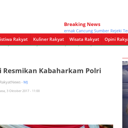
Breaking News
Kelompok Ternak Cancung Sumber Rejeki Terus 
istiwa Rakyat
Kuliner Rakyat
Wisata Rakyat
Opini Raky
a Rakyat
Kuliner Rakyat
Wisata Rakyat
Opini Rakyat
Pemerintahan
Di Resmikan Kabaharkam Polri
iRakyatNews -
MJ
lasa, 3 Oktober 2017 - 11:00