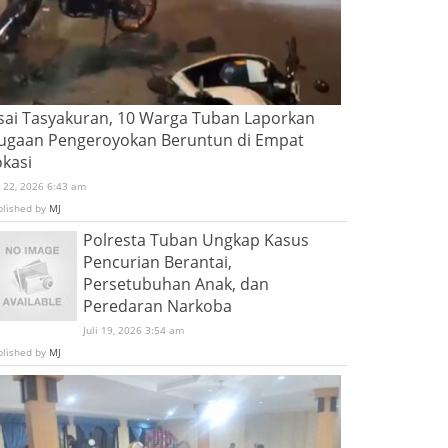
sai Tasyakuran, 10 Warga Tuban Laporkan
ugaan Pengeroyokan Beruntun di Empat
okasi
i 22, 2026 6:43 am
blished by
MJ
Polresta Tuban Ungkap Kasus
Pencurian Berantai,
Persetubuhan Anak, dan
Peredaran Narkoba
Juli 19, 2026 3:54 am
blished by
MJ