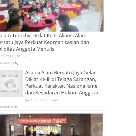
lam Terakhir Diklat Ke-III Aliansi Alam
ersatu Jaya Perkuat Keorganisasian dan
oliditas Anggota Menulis
i 16, 2026 1:07 pm
blished by
MJ
Aliansi Alam Bersatu Jaya Gelar
Diklat Ke-III di Telaga Sarangan,
Perkuat Karakter, Nasionalisme,
dan Kesadaran Hukum Anggota
Juli 15, 2026 10:33 am
blished by
MJ