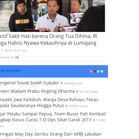
tif Sakit Hati karena Orang Tua Dihina, IR
ega Habisi Nyawa Kekasihnya di Lumajang
i 5, 2026 10:21 am
blished by
MJ
OP VIEWED
ngenal Sosok Syekh Subakir »
66848 Views
steri Makam Prabu Angling Dharma »
40194 Views
nyakit Jiwa Kambuh, Warga Desa Rahayu Tebas
pala Saudaranya Hingga Putus »
22044 Views
jar Pelaku Sampai Papua, Team Buser Pati Kembali
gkap Kasus Curas T.O Ops Sikat Candi 2017 »
17400
ews
ringati May Day, Seribu Orang Dari APBJ Lakukan