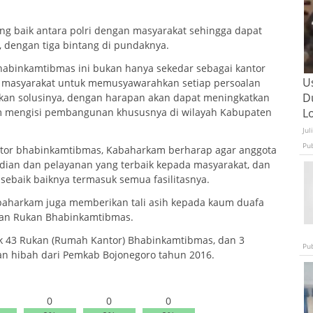
 baik antara polri dengan masyarakat sehingga dapat
l, dengan tiga bintang di pundaknya.
abinkamtibmas ini bukan hanya sekedar sebagai kantor
U
i masyarakat untuk memusyawarahkan setiap persoalan
D
ikan solusinya, dengan harapan akan dapat meningkatkan
lam mengisi pembangunan khususnya di wilayah Kabupaten
L
Jul
Pu
antor bhabinkamtibmas, Kabaharkam berharap agar anggota
dian dan pelayanan yang terbaik kepada masyarakat, dan
baik baiknya termasuk semua fasilitasnya.
aharkam juga memberikan tali asih kepada kaum duafa
aran Rukan Bhabinkamtibmas.
yak 43 Rukan (Rumah Kantor) Bhabinkamtibmas, dan 3
Pu
 hibah dari Pemkab Bojonegoro tahun 2016.
0
0
0