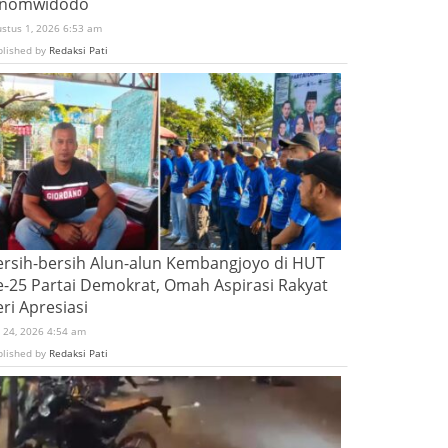
inomwidodo
ustus 1, 2026 6:53 am
blished by
Redaksi Pati
ersih-bersih Alun-alun Kembangjoyo di HUT
e-25 Partai Demokrat, Omah Aspirasi Rakyat
ri Apresiasi
i 24, 2026 4:54 am
blished by
Redaksi Pati