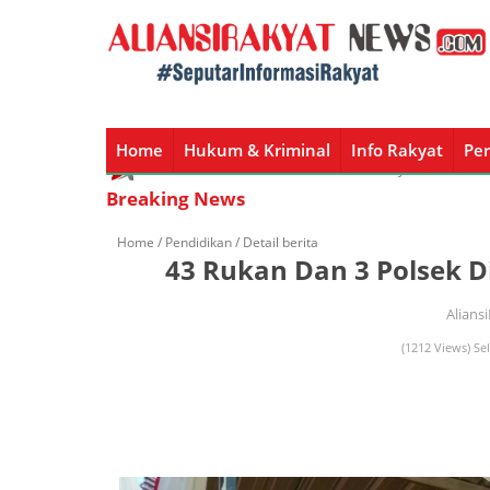
Home
Hukum & Kriminal
Info Rakyat
Per
Home
Hukum & Kriminal
Info Rakyat
Peristiw
Breaking News
Home /
Pendidikan
/ Detail berita
43 Rukan Dan 3 Polsek 
Alians
(1212 Views) Se