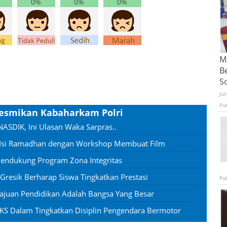
0%
0%
0%
Ma
B
S
Jul
Pu
 Resmikan Kabaharkam Polri
SDIK, Ini Ulasan Waka Sarpras..
, Isi Ramadhan dengan Workshop Membuat Film
endukung Program Zona Integritas
 Gresik Berharap Siswa Tingkatkan Prestasi
Pu
juan Pendidikan Adalah Bangsa Yang Besar
PKS Dalam Tingkatkan Disiplin Pengendara Bermotor