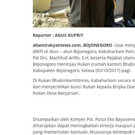
Reporter : AGUS KUPRIT
aliansirakyatnews.com, BOJONEGORO
-Usai meng
(BKP) di Alun – alun Bojonegoro, Kabaharkam Polr
Pol Drs. Machfud Arifin, S.H, beserta Pejabat Uta
Bojonegoro meninjau Rukan (rumah kantor) Bhabi
Kabupaten Bojonegoro, Selasa (03/10/2017) pagi.
Di Rukan Bhabinkamtibmas, Kabaharkam secara s
dan menyerahkan kunci Rukan kepada Bripka Dia
Rukan Desa Banjarsari.
Disampaikan oleh Komjen Pol. Putut Eko Bayuseno
diharapkan dapat meningkatkan kinerja maupun p
yang memerlukan bantuan, khususnya kelompok ma