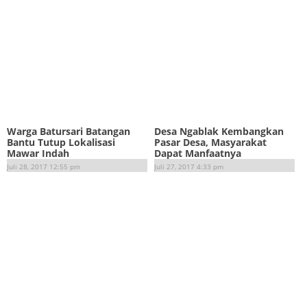
Warga Batursari Batangan
Desa Ngablak Kembangkan
Bantu Tutup Lokalisasi
Pasar Desa, Masyarakat
Mawar Indah
Dapat Manfaatnya
Juli 28, 2017 12:55 pm
Juli 27, 2017 4:33 pm