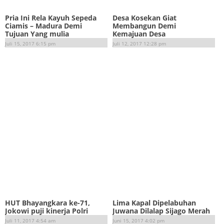
Pria Ini Rela Kayuh Sepeda
Desa Kosekan Giat
Ciamis – Madura Demi
Membangun Demi
Tujuan Yang mulia
Kemajuan Desa
Juli 15, 2017 6:15 pm
Juli 12, 2017 12:28 pm
HUT Bhayangkara ke-71,
Lima Kapal Dipelabuhan
Jokowi puji kinerja Polri
Juwana Dilalap Sijago Merah
Juli 11, 2017 4:54 am
Juni 15, 2017 4:02 pm