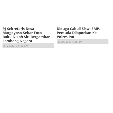
PJ Sekretaris Desa
Diduga Cabuli Siswi SMP,
Margoyoso Sebar Foto
Pemuda Dilaporkan Ke
Buku Nikah Siri Bergambar
Polres Pati
Lambang Negara
Juli 24, 2017 6:15 am
Juli 24, 2017 6:45 am