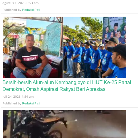
Agustus 1, 2026 6:53 am
Published by
Redaksi Pati
Bersih-bersih Alun-alun Kembangjoyo di HUT Ke-25 Partai
Demokrat, Omah Aspirasi Rakyat Beri Apresiasi
Juli 24, 2026 4:54 am
Published by
Redaksi Pati