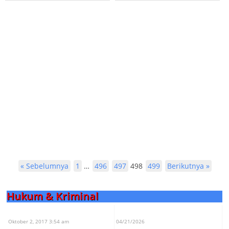
« Sebelumnya
1
…
496
497
498
499
Berikutnya »
Hukum & Kriminal
Oktober 2, 2017 3:54 am
04/21/2026