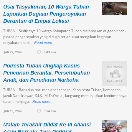
Usai Tasyakuran, 10 Warga Tuban
Laporkan Dugaan Pengeroyokan
Beruntun di Empat Lokasi
TUBAN – Sedikitnya 10 warga Kabupaten Tuban melaporkan dugaan tindak
pidana pengeroyokan yang diduga terjadi usai mengikuti kegiatan
tasyakuran pada...
Read more.
Juli 22, 2026
6:43 am
Polresta Tuban Ungkap Kasus
Pencurian Berantai, Persetubuhan
Anak, dan Peredaran Narkoba
TUBAN – Baru dua hari menjabat sebagai Kapolresta Tuban, Kombespol
Jazuli Dani Iriawan, S.I.K., M.Tr.Opsla., langsung menunjukkan komitmennya
dalam menjaga...
Read more.
Juli 19, 2026
3:54 am
Malam Terakhir Diklat Ke-III Aliansi
Alam Bersatu Jaya Perkuat