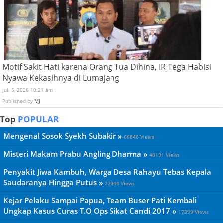
Motif Sakit Hati karena Orang Tua Dihina, IR Tega Habisi
Nyawa Kekasihnya di Lumajang
Juli 5, 2026 10:21 am
Published by
MJ
Top
POPULAR
Mengenal Sosok Syekh Subakir »
66848 Views
Misteri Makam Prabu Angling Dharma »
40191 Views
Penyakit Jiwa Kambuh, Warga Desa Rahayu Tebas Kepala
Saudaranya Hingga Putus »
22044 Views
Kejar Pelaku Sampai Papua, Team Buser Pati Kembali
Ungkap Kasus Curas T.O Ops Sikat Candi 2017 »
17399 Views