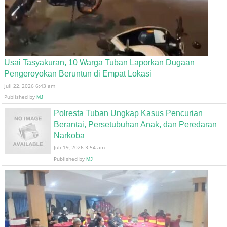
Usai Tasyakuran, 10 Warga Tuban Laporkan Dugaan
Pengeroyokan Beruntun di Empat Lokasi
Juli 22, 2026 6:43 am
Published by
MJ
Polresta Tuban Ungkap Kasus Pencurian
Berantai, Persetubuhan Anak, dan Peredaran
Narkoba
Juli 19, 2026 3:54 am
Published by
MJ