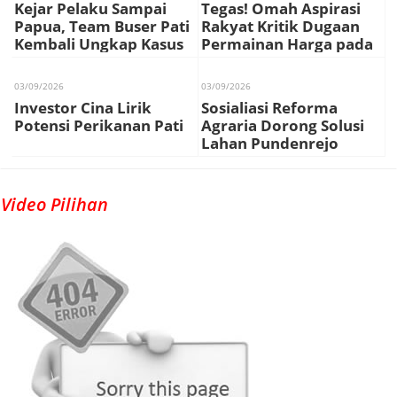
Kejar Pelaku Sampai
Tegas! Omah Aspirasi
Papua, Team Buser Pati
Rakyat Kritik Dugaan
Kembali Ungkap Kasus
Permainan Harga pada
Curas T.O Ops Sikat
Bahan Baku Utama
Candi 2017
SPPG, Diduga Ada
03/09/2026
03/09/2026
Oknum Orang Dalam
Investor Cina Lirik
Sosialiasi Reforma
Potensi Perikanan Pati
Agraria Dorong Solusi
Lahan Pundenrejo
Video Pilihan