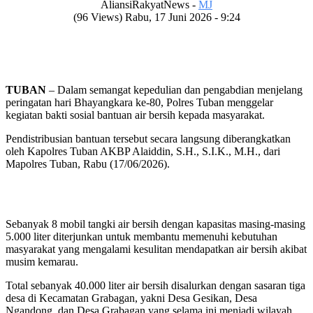
AliansiRakyatNews -
MJ
(96 Views) Rabu, 17 Juni 2026 - 9:24
TUBAN
– Dalam semangat kepedulian dan pengabdian menjelang
peringatan hari Bhayangkara ke-80, Polres Tuban menggelar
kegiatan bakti sosial bantuan air bersih kepada masyarakat.
Pendistribusian bantuan tersebut secara langsung diberangkatkan
oleh Kapolres Tuban AKBP Alaiddin, S.H., S.I.K., M.H., dari
Mapolres Tuban, Rabu (17/06/2026).
Sebanyak 8 mobil tangki air bersih dengan kapasitas masing-masing
5.000 liter diterjunkan untuk membantu memenuhi kebutuhan
masyarakat yang mengalami kesulitan mendapatkan air bersih akibat
musim kemarau.
Total sebanyak 40.000 liter air bersih disalurkan dengan sasaran tiga
desa di Kecamatan Grabagan, yakni Desa Gesikan, Desa
Ngandong, dan Desa Grabagan yang selama ini menjadi wilayah