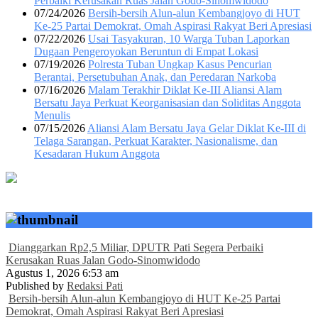
Perbaiki Kerusakan Ruas Jalan Godo-Sinomwidodo
07/24/2026
Bersih-bersih Alun-alun Kembangjoyo di HUT
Ke-25 Partai Demokrat, Omah Aspirasi Rakyat Beri Apresiasi
07/22/2026
Usai Tasyakuran, 10 Warga Tuban Laporkan
Dugaan Pengeroyokan Beruntun di Empat Lokasi
07/19/2026
Polresta Tuban Ungkap Kasus Pencurian
Berantai, Persetubuhan Anak, dan Peredaran Narkoba
07/16/2026
Malam Terakhir Diklat Ke-III Aliansi Alam
Bersatu Jaya Perkuat Keorganisasian dan Soliditas Anggota
Menulis
07/15/2026
Aliansi Alam Bersatu Jaya Gelar Diklat Ke-III di
Telaga Sarangan, Perkuat Karakter, Nasionalisme, dan
Kesadaran Hukum Anggota
Dianggarkan Rp2,5 Miliar, DPUTR Pati Segera Perbaiki
Kerusakan Ruas Jalan Godo-Sinomwidodo
Agustus 1, 2026 6:53 am
Published by
Redaksi Pati
Bersih-bersih Alun-alun Kembangjoyo di HUT Ke-25 Partai
Demokrat, Omah Aspirasi Rakyat Beri Apresiasi