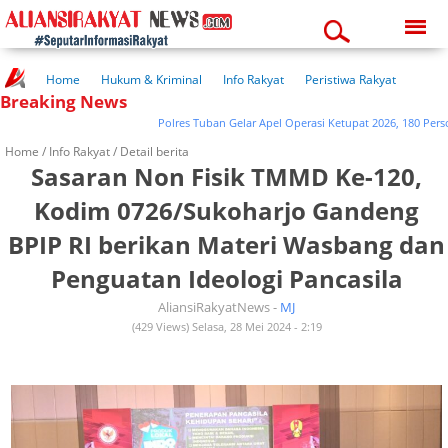
Sunday, 09-08-2026
03:18:12 am
Home
Hukum & Kriminal
Info Rakyat
Peristiwa Rakyat
Breaking News
Kuliner Rakyat
Wisata Rakyat
Opini Rakyat
Pemerintahan
Pendidikan
Kesehatan
Polres Tuban Gelar Apel Operasi Ketupat 2026, 180 Personel
Home /
Info Rakyat
/ Detail berita
Sasaran Non Fisik TMMD Ke-120,
Kodim 0726/Sukoharjo Gandeng
BPIP RI berikan Materi Wasbang dan
Penguatan Ideologi Pancasila
AliansiRakyatNews -
MJ
(429 Views) Selasa, 28 Mei 2024 - 2:19