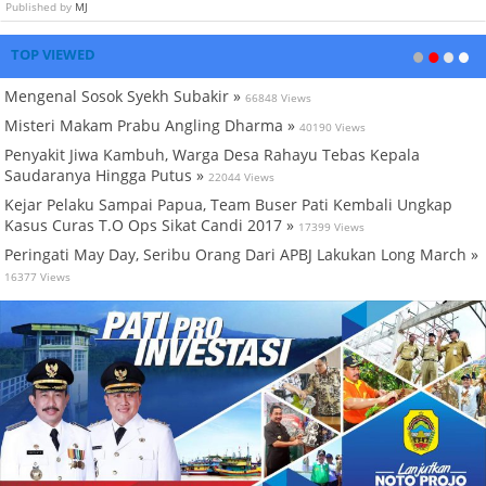
Published by
MJ
TOP VIEWED
Mengenal Sosok Syekh Subakir »
66848 Views
Misteri Makam Prabu Angling Dharma »
40190 Views
Penyakit Jiwa Kambuh, Warga Desa Rahayu Tebas Kepala
Saudaranya Hingga Putus »
22044 Views
Kejar Pelaku Sampai Papua, Team Buser Pati Kembali Ungkap
Kasus Curas T.O Ops Sikat Candi 2017 »
17399 Views
Peringati May Day, Seribu Orang Dari APBJ Lakukan Long March »
16377 Views