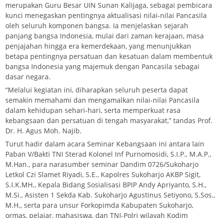
merupakan Guru Besar UIN Sunan Kalijaga, sebagai pembicara
kunci menegaskan pentingnya aktualisasi nilai-nilai Pancasila
oleh seluruh komponen bangsa. Ia menjelaskan sejarah
panjang bangsa Indonesia, mulai dari zaman kerajaan, masa
penjajahan hingga era kemerdekaan, yang menunjukkan
betapa pentingnya persatuan dan kesatuan dalam membentuk
bangsa Indonesia yang majemuk dengan Pancasila sebagai
dasar negara.
“Melalui kegiatan ini, diharapkan seluruh peserta dapat
semakin memahami dan mengamalkan nilai-nilai Pancasila
dalam kehidupan sehari-hari, serta memperkuat rasa
kebangsaan dan persatuan di tengah masyarakat,” tandas Prof.
Dr. H. Agus Moh. Najib.
Turut hadir dalam acara Seminar Kebangsaan ini antara lain
Paban V/Bakti TNI Sterad Kolonel Inf Purnomosidi, S.I.P., M.A.P.,
M.Han., para narasumber seminar Dandim 0726/Sukoharjo
Letkol Czi Slamet Riyadi, S.E., Kapolres Sukoharjo AKBP Sigit,
S.I.K.MH., Kepala Bidang Sosialisasi BPIP Andy Apriyanto, S.H.,
M.Si., Asisten 1 Sekda Kab. Sukoharjo Agustinus Setiyono, S.Sos.,
M.H., serta para unsur Forkopimda Kabupaten Sukoharjo,
ormas, pelajar, mahasiswa, dan TNI-Polri wilayah Kodim