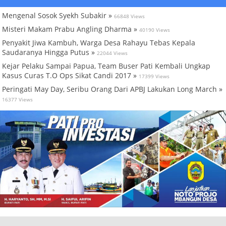
Mengenal Sosok Syekh Subakir »
66848 Views
Misteri Makam Prabu Angling Dharma »
40190 Views
Penyakit Jiwa Kambuh, Warga Desa Rahayu Tebas Kepala
Saudaranya Hingga Putus »
22044 Views
Kejar Pelaku Sampai Papua, Team Buser Pati Kembali Ungkap
Kasus Curas T.O Ops Sikat Candi 2017 »
17399 Views
Peringati May Day, Seribu Orang Dari APBJ Lakukan Long March »
16377 Views