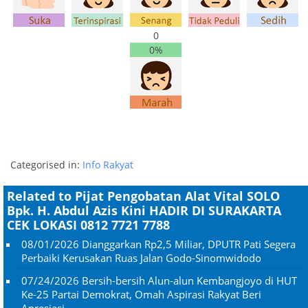
0
0%
Categorised in:
Info Rakyat
Related to Pijat Pengobatan Alat Vital SOLO
Bpk. H. Abdul Azis Kini HADIR DI SURAKARTA
CEK LOKASI 0812 7721 7788
08/01/2026
Dianggarkan Rp2,5 Miliar, DPUTR Pati Segera
Perbaiki Kerusakan Ruas Jalan Godo-Sinomwidodo
07/24/2026
Bersih-bersih Alun-alun Kembangjoyo di HUT
Ke-25 Partai Demokrat, Omah Aspirasi Rakyat Beri