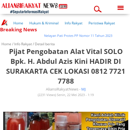
Sunday, 09-08-2026
03:24:27 am
Home
Hukum & Kriminal
Info Rakyat
Peristiwa Rakyat
Breaking News
Kuliner Rakyat
Wisata Rakyat
Opini Rakyat
Pemerintahan
Pendidikan
Kesehatan
Nelayan Pati Protes PP Nomor 11 Tahun 2023
Home /
Info Rakyat
/ Detail berita
Pijat Pengobatan Alat Vital SOLO
Bpk. H. Abdul Azis Kini HADIR DI
SURAKARTA CEK LOKASI 0812 7721
7788
AliansiRakyatNews -
MJ
(2231 Views) Senin, 22 Mei 2023 - 1:19