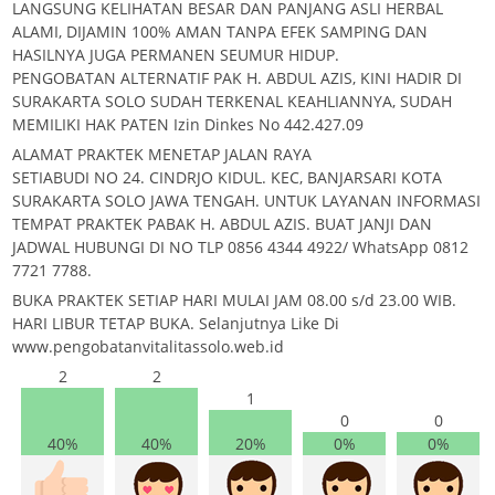
LANGSUNG KELIHATAN BESAR DAN PANJANG ASLI HERBAL
ALAMI, DIJAMIN 100% AMAN TANPA EFEK SAMPING DAN
HASILNYA JUGA PERMANEN SEUMUR HIDUP.
PENGOBATAN ALTERNATIF PAK H. ABDUL AZIS, KINI HADIR DI
SURAKARTA SOLO SUDAH TERKENAL KEAHLIANNYA, SUDAH
MEMILIKI HAK PATEN Izin Dinkes No 442.427.09
ALAMAT PRAKTEK MENETAP JALAN RAYA
SETIABUDI NO 24. CINDRJO KIDUL. KEC, BANJARSARI KOTA
SURAKARTA SOLO JAWA TENGAH. UNTUK LAYANAN INFORMASI
TEMPAT PRAKTEK PABAK H. ABDUL AZIS. BUAT JANJI DAN
JADWAL HUBUNGI DI NO TLP 0856 4344 4922/ WhatsApp 0812
7721 7788.
BUKA PRAKTEK SETIAP HARI MULAI JAM 08.00 s/d 23.00 WIB.
HARI LIBUR TETAP BUKA. Selanjutnya Like Di
www.pengobatanvitalitassolo.web.id
2
2
1
0
0
40%
40%
20%
0%
0%