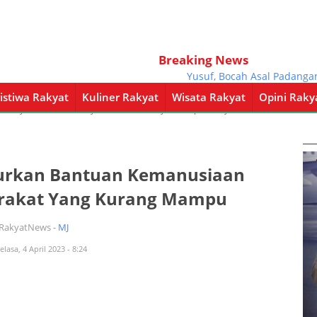
Breaking News
Yusuf, Bocah Asal Padangan Ya
istiwa Rakyat
Kuliner Rakyat
Wisata Rakyat
Opini Raky
a Rakyat
Kuliner Rakyat
Wisata Rakyat
Opini Rakyat
Pemerintahan
lurkan Bantuan Kemanusiaan
rakat Yang Kurang Mampu
iRakyatNews -
MJ
elasa, 4 April 2023 - 8:24