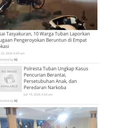
sai Tasyakuran, 10 Warga Tuban Laporkan
ugaan Pengeroyokan Beruntun di Empat
okasi
i 22, 2026 6:43 am
blished by
MJ
Polresta Tuban Ungkap Kasus
Pencurian Berantai,
Persetubuhan Anak, dan
Peredaran Narkoba
Juli 19, 2026 3:54 am
blished by
MJ