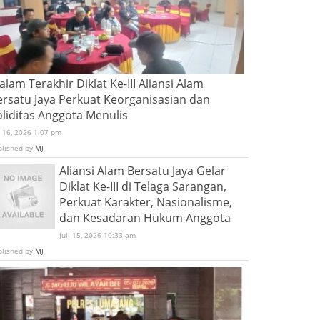
lam Terakhir Diklat Ke-III Aliansi Alam
ersatu Jaya Perkuat Keorganisasian dan
oliditas Anggota Menulis
i 16, 2026 1:07 pm
blished by
MJ
Aliansi Alam Bersatu Jaya Gelar
Diklat Ke-III di Telaga Sarangan,
Perkuat Karakter, Nasionalisme,
dan Kesadaran Hukum Anggota
Juli 15, 2026 10:33 am
blished by
MJ