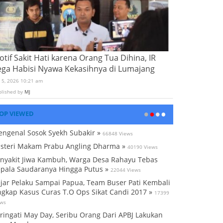
tif Sakit Hati karena Orang Tua Dihina, IR
ega Habisi Nyawa Kekasihnya di Lumajang
i 5, 2026 10:21 am
blished by
MJ
OP VIEWED
ngenal Sosok Syekh Subakir »
66848 Views
steri Makam Prabu Angling Dharma »
40190 Views
nyakit Jiwa Kambuh, Warga Desa Rahayu Tebas
pala Saudaranya Hingga Putus »
22044 Views
jar Pelaku Sampai Papua, Team Buser Pati Kembali
gkap Kasus Curas T.O Ops Sikat Candi 2017 »
17399
ews
ringati May Day, Seribu Orang Dari APBJ Lakukan