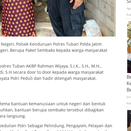
S
Ag
Pu
Negeri, Polsek Kenduruan Polres Tuban Polda Jatim
geri, Berupa Paket Sembako kepada warga masyarakat
res Tuban AKBP Rahman Wijaya, S.I.K., S.H., M.H.,
i, S.H secara door to door kepada warga masyarakat
B
ata Polri Peduli dan hadir ditengah masyarakat.
K
Be
Jul
rtema bantuan kemanusiaan untuk negeri dan bentuk
Pu
tuhkan, bantuan berupa sembako tersebut dibagikan
ara langsung.
dulian Polri Sebagai Pelindung, Pengayom, Pelayan dan