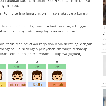
Tuban dibulan Suci Ramadhan 1444 H kembali memberikan
rang mampu.
 Polri diterima langsung oleh masyarakat yang kurang
t bermanfaat dan digunakan sebaik-baiknya, sehingga
U
-hari bagi masyarakat yang layak menerimanya.”
D
L
lisi terus meningkatkan kerja dan lebih dekat lagi dengan
Jul
 mengenal Polisi dengan pelayanan ekstranya terhadap
Pu
ran Polisi ditengah masyarakat, tutupnya (Ag/Red)
0
0
0
0%
0%
0%
Pu