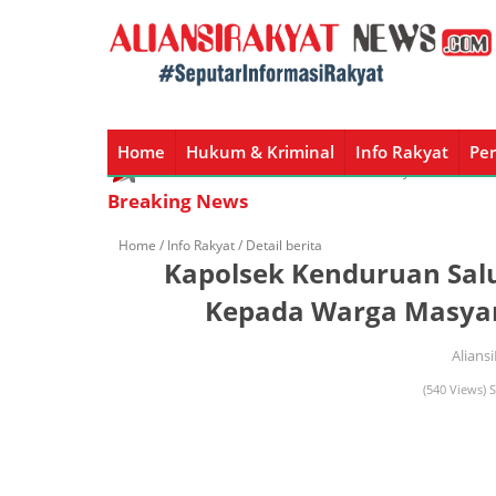
Home
Hukum & Kriminal
Info Rakyat
Per
Home
Hukum & Kriminal
Info Rakyat
Peristiw
Breaking News
Home /
Info Rakyat
/ Detail berita
Kapolsek Kenduruan Sa
Kepada Warga Masya
Alians
(540 Views) S