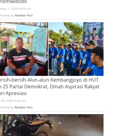
inomwidodo
ustus 1, 2026 6:53 am
blished by
Redaksi Pati
ersih-bersih Alun-alun Kembangjoyo di HUT
e-25 Partai Demokrat, Omah Aspirasi Rakyat
ri Apresiasi
i 24, 2026 4:54 am
blished by
Redaksi Pati