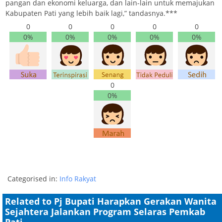
pangan dan ekonomi keluarga, dan lain-lain untuk memajukan
Kabupaten Pati yang lebih baik lagi,” tandasnya.***
0
0
0
0
0
0%
0%
0%
0%
0%
0
0%
Categorised in:
Info Rakyat
Related to Pj Bupati Harapkan Gerakan Wanita
Sejahtera Jalankan Program Selaras Pemkab
Pati