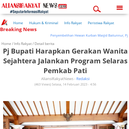
Saturday, 08-08-2026
02:18:59 pm
Home
Hukum & Kriminal
Info Rakyat
Peristiwa Rakyat
Breaking News
Kuliner Rakyat
Wisata Rakyat
Opini Rakyat
Pemerintahan
Pendidikan
Kesehatan
Penyembelihan Hewan Kurban Masjid Baitunnur, Pj Bupati
Home /
Info Rakyat
/ Detail berita
Pj Bupati Harapkan Gerakan Wanita
Sejahtera Jalankan Program Selaras
Pemkab Pati
AliansiRakyatNews -
Redaksi
(463 Views) Selasa, 14 Februari 2023 - 4:56