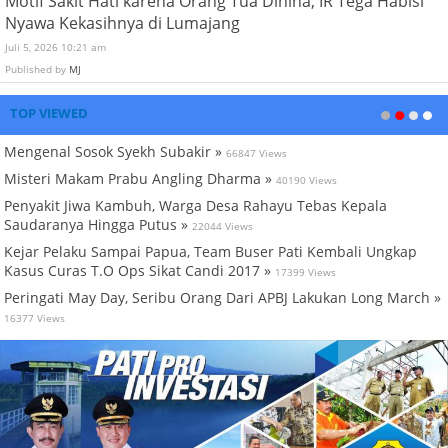
Motif Sakit Hati karena Orang Tua Dihina, IR Tega Habisi
Nyawa Kekasihnya di Lumajang
Juli 5, 2026 10:21 am
Published by
MJ
TOP VIEWED
Mengenal Sosok Syekh Subakir »
66847 Views
Misteri Makam Prabu Angling Dharma »
40190 Views
Penyakit Jiwa Kambuh, Warga Desa Rahayu Tebas Kepala
Saudaranya Hingga Putus »
22044 Views
Kejar Pelaku Sampai Papua, Team Buser Pati Kembali Ungkap
Kasus Curas T.O Ops Sikat Candi 2017 »
17399 Views
Peringati May Day, Seribu Orang Dari APBJ Lakukan Long March »
16377 Views