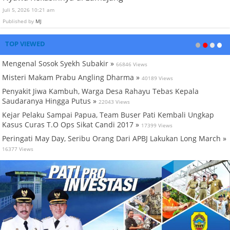
Juli 5, 2026 10:21 am
Published by
MJ
TOP VIEWED
Mengenal Sosok Syekh Subakir »
66846 Views
Misteri Makam Prabu Angling Dharma »
40189 Views
Penyakit Jiwa Kambuh, Warga Desa Rahayu Tebas Kepala
Saudaranya Hingga Putus »
22043 Views
Kejar Pelaku Sampai Papua, Team Buser Pati Kembali Ungkap
Kasus Curas T.O Ops Sikat Candi 2017 »
17399 Views
Peringati May Day, Seribu Orang Dari APBJ Lakukan Long March »
16377 Views