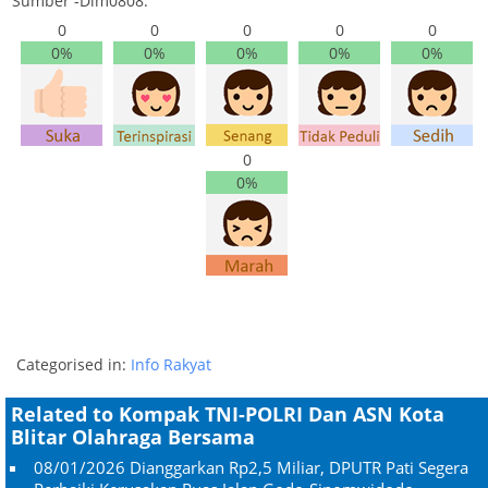
Sumber -Dim0808.
0
0
0
0
0
0%
0%
0%
0%
0%
0
0%
Categorised in:
Info Rakyat
Related to Kompak TNI-POLRI Dan ASN Kota
Blitar Olahraga Bersama
08/01/2026
Dianggarkan Rp2,5 Miliar, DPUTR Pati Segera