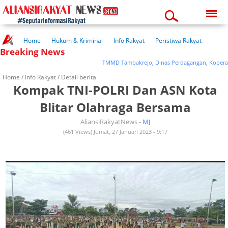
Friday, 07-08-2026
08:10:30 pm
Home
Hukum & Kriminal
Info Rakyat
Peristiwa Rakyat
Breaking News
Kuliner Rakyat
Wisata Rakyat
Opini Rakyat
Pemerintahan
Pendidikan
Kesehatan
TMMD Tambakrejo, Dinas Perdagangan, Koperasi D
Home /
Info Rakyat
/ Detail berita
Kompak TNI-POLRI Dan ASN Kota
Blitar Olahraga Bersama
AliansiRakyatNews -
MJ
(461 Views) Jumat, 27 Januari 2023 - 9:17