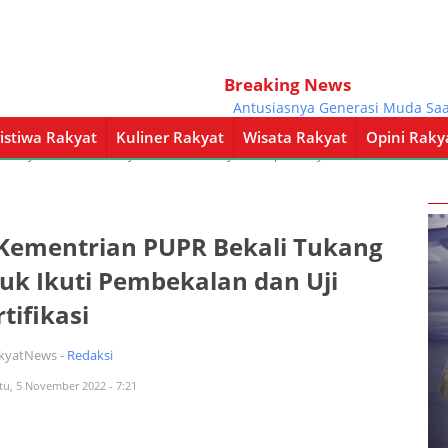
Breaking News
Antusiasnya Generasi Muda Saat Ber
istiwa Rakyat
Kuliner Rakyat
Wisata Rakyat
Opini Raky
a Rakyat
Kuliner Rakyat
Wisata Rakyat
Opini Rakyat
Pemerintahan
 Kementrian PUPR Bekali Tukang
tuk Ikuti Pembekalan dan Uji
rtifikasi
akyatNews -
Redaksi
tu, 5 November 2022 - 7:21