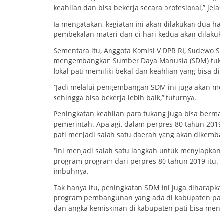
keahlian dan bisa bekerja secara profesional,” jela
Ia mengatakan, kegiatan ini akan dilakukan dua h
pembekalan materi dan di hari kedua akan dilakukan
Sementara itu, Anggota Komisi V DPR RI, Sudewo ST
mengembangkan Sumber Daya Manusia (SDM) tukan
lokal pati memiliki bekal dan keahlian yang bisa d
“Jadi melalui pengembangan SDM ini juga akan me
sehingga bisa bekerja lebih baik,” tuturnya.
Peningkatan keahlian para tukang juga bisa b
pemerintah. Apalagi, dalam perpres 80 tahun 2
pati menjadi salah satu daerah yang akan dike
“Ini menjadi salah satu langkah untuk menyiapk
program-program dari perpres 80 tahun 2019 itu. 
imbuhnya.
Tak hanya itu, peningkatan SDM ini juga dihara
program pembangunan yang ada di kabupaten pati
dan angka kemiskinan di kabupaten pati bisa me