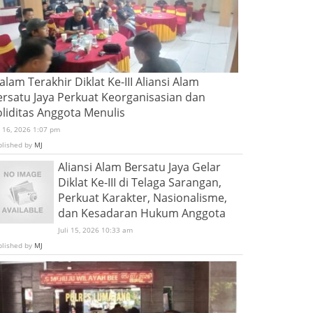
lam Terakhir Diklat Ke-III Aliansi Alam
ersatu Jaya Perkuat Keorganisasian dan
oliditas Anggota Menulis
i 16, 2026 1:07 pm
blished by
MJ
Aliansi Alam Bersatu Jaya Gelar
Diklat Ke-III di Telaga Sarangan,
Perkuat Karakter, Nasionalisme,
dan Kesadaran Hukum Anggota
Juli 15, 2026 10:33 am
blished by
MJ