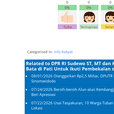
0
0
0
0%
0%
0%
Categorised in:
Info Rakyat
Related to DPR RI Sudewo ST, MT dan
Bata di Pati Untuk Ikuti Pembekalan da
08/01/2026
Dianggarkan Rp2,5 Miliar, DPUTR 
Sinomwidodo
07/24/2026
Bersih-bersih Alun-alun Kembangj
Beri Apresiasi
07/22/2026
Usai Tasyakuran, 10 Warga Tuba
Lokasi