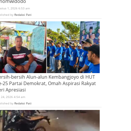
inomwidodo
ustus 1, 2026 6:53 am
blished by
Redaksi Pati
ersih-bersih Alun-alun Kembangjoyo di HUT
e-25 Partai Demokrat, Omah Aspirasi Rakyat
ri Apresiasi
i 24, 2026 4:54 am
blished by
Redaksi Pati