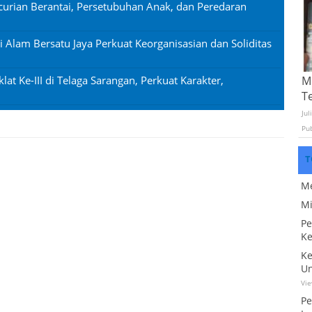
urian Berantai, Persetubuhan Anak, dan Peredaran
si Alam Bersatu Jaya Perkuat Keorganisasian dan Soliditas
lat Ke-III di Telaga Sarangan, Perkuat Karakter,
Mo
T
Jul
Pu
T
Me
Mi
Pe
Ke
Ke
Un
Vi
Pe