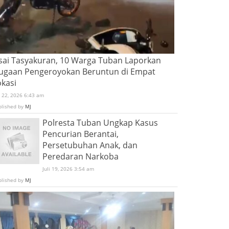
sai Tasyakuran, 10 Warga Tuban Laporkan
ugaan Pengeroyokan Beruntun di Empat
okasi
i 22, 2026 6:43 am
blished by
MJ
Polresta Tuban Ungkap Kasus
Pencurian Berantai,
Persetubuhan Anak, dan
Peredaran Narkoba
Juli 19, 2026 3:54 am
blished by
MJ