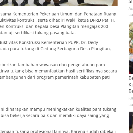
S
Ag
bersama Kementerian Pekerjaan Umum dan Penataan Ruang
Pu
ktivitas kontruksi, serta dihadiri Wakil ketua DPRD Pati H.
rjen Kontruksi dan Kepala Desa Plangitan mengajak 200
n uji sertifikasi tukang pasang bata.
uktivitas Konstruksi Kementerian PUPR, Dr. Dedy
ada para tukang di Gedung Serbaguna Desa Plangitan,
emberikan tambahan wawasan dan pengetahuan para
inya tukang bisa memanfaatkan hasil sertifikasinya secara
pembangunan dari program pemerintah kabupaten pati
B
K
Be
Jul
Pu
ni diharapkan mampu meningkatkan kualitas para tukang
h bisa bekerja secara baik dan memiliki daya saing yang
 dengan tukang profesional lainnya. Karena sudah dibekali