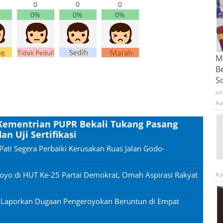
0
0
0
0%
0%
0%
Ma
B
S
Jul
Pu
 Kementrian PUPR Bekali Tukang Pasang
n Uji Sertifikasi
Pati Segera Perbaiki Kerusakan Ruas Jalan Godo-
oyo di HUT Ke-25 Partai Demokrat, Omah Aspirasi Rakyat
Pu
n Laporkan Dugaan Pengeroyokan Beruntun di Empat