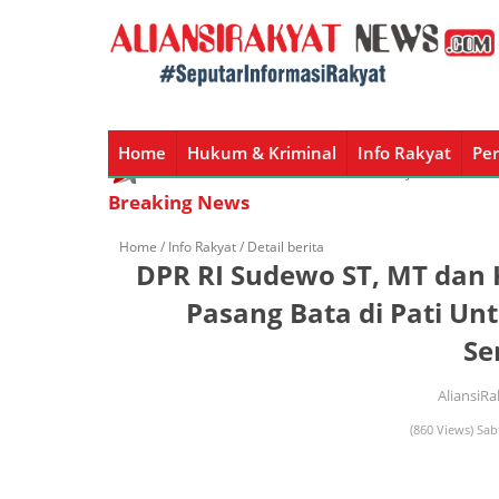
Home
Hukum & Kriminal
Info Rakyat
Per
Home
Hukum & Kriminal
Info Rakyat
Peristiw
Breaking News
Home /
Info Rakyat
/ Detail berita
DPR RI Sudewo ST, MT dan
Pasang Bata di Pati Un
Se
AliansiR
(860 Views) Sab