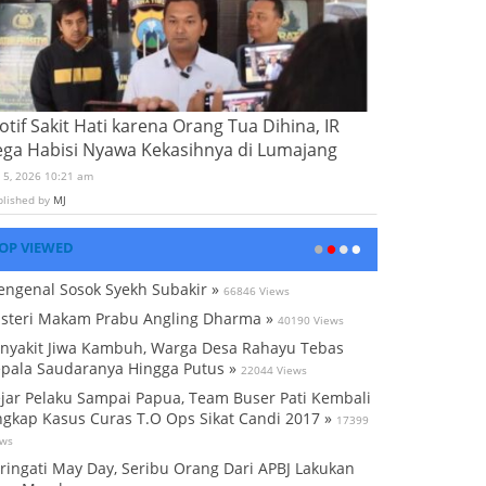
tif Sakit Hati karena Orang Tua Dihina, IR
ega Habisi Nyawa Kekasihnya di Lumajang
i 5, 2026 10:21 am
blished by
MJ
OP VIEWED
ngenal Sosok Syekh Subakir »
66846 Views
steri Makam Prabu Angling Dharma »
40190 Views
nyakit Jiwa Kambuh, Warga Desa Rahayu Tebas
pala Saudaranya Hingga Putus »
22044 Views
jar Pelaku Sampai Papua, Team Buser Pati Kembali
gkap Kasus Curas T.O Ops Sikat Candi 2017 »
17399
ews
ringati May Day, Seribu Orang Dari APBJ Lakukan