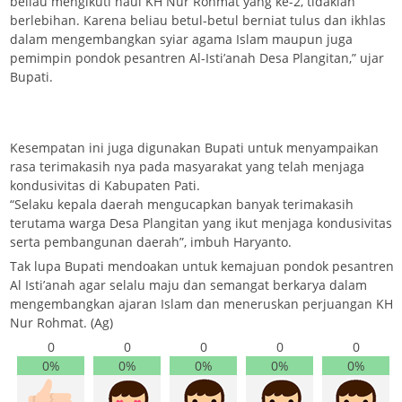
beliau mengikuti haul KH Nur Rohmat yang ke-2, tidaklah
berlebihan. Karena beliau betul-betul berniat tulus dan ikhlas
dalam mengembangkan syiar agama Islam maupun juga
pemimpin pondok pesantren Al-Isti’anah Desa Plangitan,” ujar
Bupati.
Kesempatan ini juga digunakan Bupati untuk menyampaikan
rasa terimakasih nya pada masyarakat yang telah menjaga
kondusivitas di Kabupaten Pati.
“Selaku kepala daerah mengucapkan banyak terimakasih
terutama warga Desa Plangitan yang ikut menjaga kondusivitas
serta pembangunan daerah”, imbuh Haryanto.
Tak lupa Bupati mendoakan untuk kemajuan pondok pesantren
Al Isti’anah agar selalu maju dan semangat berkarya dalam
mengembangkan ajaran Islam dan meneruskan perjuangan KH
Nur Rohmat. (Ag)
0
0
0
0
0
0%
0%
0%
0%
0%