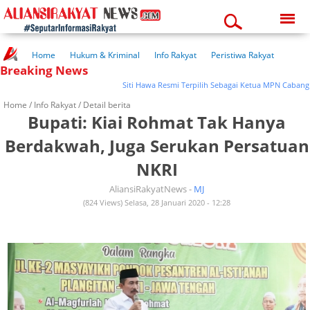
Saturday, 08-08-2026
05:23:37 pm
Home
Hukum & Kriminal
Info Rakyat
Peristiwa Rakyat
Breaking News
Kuliner Rakyat
Wisata Rakyat
Opini Rakyat
Pemerintahan
Pendidikan
Kesehatan
Siti Hawa Resmi Terpilih Sebagai Ketua MPN Cabang Boj
Home /
Info Rakyat
/ Detail berita
Bupati: Kiai Rohmat Tak Hanya
Berdakwah, Juga Serukan Persatuan
NKRI
AliansiRakyatNews -
MJ
(824 Views) Selasa, 28 Januari 2020 - 12:28