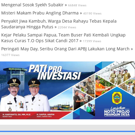
Mengenal Sosok Syekh Subakir »
66848 Views
Misteri Makam Prabu Angling Dharma »
40190 Views
Penyakit Jiwa Kambuh, Warga Desa Rahayu Tebas Kepala
Saudaranya Hingga Putus »
22044 Views
Kejar Pelaku Sampai Papua, Team Buser Pati Kembali Ungkap
Kasus Curas T.O Ops Sikat Candi 2017 »
17399 Views
Peringati May Day, Seribu Orang Dari APBJ Lakukan Long March »
16377 Views