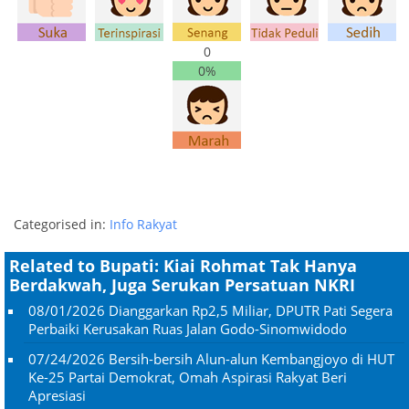
0
0%
Categorised in:
Info Rakyat
Related to Bupati: Kiai Rohmat Tak Hanya
Berdakwah, Juga Serukan Persatuan NKRI
08/01/2026
Dianggarkan Rp2,5 Miliar, DPUTR Pati Segera
Perbaiki Kerusakan Ruas Jalan Godo-Sinomwidodo
07/24/2026
Bersih-bersih Alun-alun Kembangjoyo di HUT
Ke-25 Partai Demokrat, Omah Aspirasi Rakyat Beri
Apresiasi