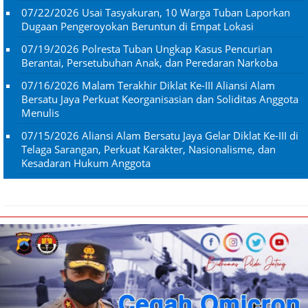
07/22/2026
Usai Tasyakuran, 10 Warga Tuban Laporkan
Dugaan Pengeroyokan Beruntun di Empat Lokasi
07/19/2026
Polresta Tuban Ungkap Kasus Pencurian
Berantai, Persetubuhan Anak, dan Peredaran Narkoba
07/16/2026
Malam Terakhir Diklat Ke-III Aliansi Alam
Bersatu Jaya Perkuat Keorganisasian dan Soliditas Anggota
Menulis
07/15/2026
Aliansi Alam Bersatu Jaya Gelar Diklat Ke-III di
Telaga Sarangan, Perkuat Karakter, Nasionalisme, dan
Kesadaran Hukum Anggota