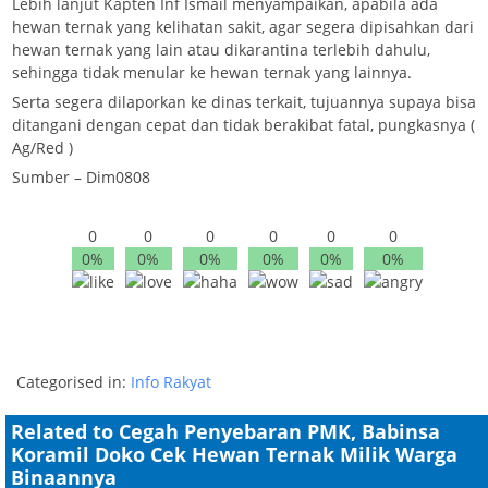
Lebih lanjut Kapten Inf Ismail menyampaikan, apabila ada
hewan ternak yang kelihatan sakit, agar segera dipisahkan dari
hewan ternak yang lain atau dikarantina terlebih dahulu,
sehingga tidak menular ke hewan ternak yang lainnya.
Serta segera dilaporkan ke dinas terkait, tujuannya supaya bisa
ditangani dengan cepat dan tidak berakibat fatal, pungkasnya (
Ag/Red )
Sumber – Dim0808
0
0
0
0
0
0
0%
0%
0%
0%
0%
0%
Categorised in:
Info Rakyat
Related to Cegah Penyebaran PMK, Babinsa
Koramil Doko Cek Hewan Ternak Milik Warga
Binaannya