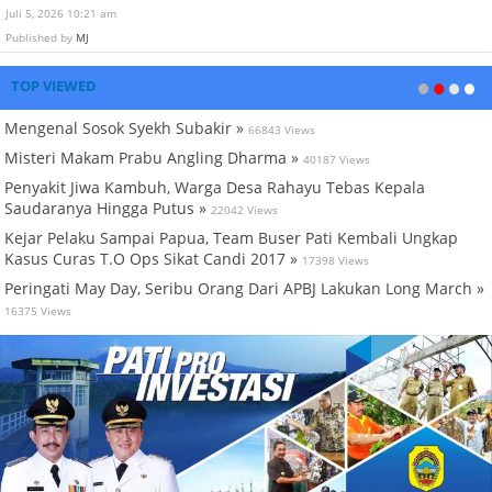
Juli 5, 2026 10:21 am
Published by
MJ
TOP VIEWED
Mengenal Sosok Syekh Subakir »
66843 Views
Misteri Makam Prabu Angling Dharma »
40187 Views
Penyakit Jiwa Kambuh, Warga Desa Rahayu Tebas Kepala
Saudaranya Hingga Putus »
22042 Views
Kejar Pelaku Sampai Papua, Team Buser Pati Kembali Ungkap
Kasus Curas T.O Ops Sikat Candi 2017 »
17398 Views
Peringati May Day, Seribu Orang Dari APBJ Lakukan Long March »
16375 Views