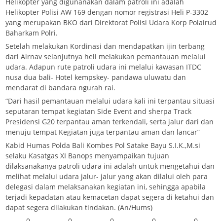
Helikopter yang digunanakan dalam patroli ini adalah
Helikopter Polisi AW 169 dengan nomor registrasi Heli P-3302
yang merupakan BKO dari Direktorat Polisi Udara Korp Polairud
Baharkam Polri.
Setelah melakukan Kordinasi dan mendapatkan ijin terbang
dari Airnav selanjutnya heli melakukan pemantauan melalui
udara. Adapun rute patroli udara ini melalui kawasan ITDC
nusa dua bali- Hotel kempskey- pandawa uluwatu dan
mendarat di bandara ngurah rai.
“Dari hasil pemantauan melalui udara kali ini terpantau situasi
seputaran tempat kegiatan Side Event and sherpa Track
Presidensi G20 terpantau aman terkendali, serta jalur dari dan
menuju tempat Kegiatan juga terpantau aman dan lancar”
Kabid Humas Polda Bali Kombes Pol Satake Bayu S.I.K.,M.si
selaku Kasatgas XI Banops menyampaikan tujuan
dilaksanakanya patroli udara ini adalah untuk mengetahui dan
melihat melalui udara jalur- jalur yang akan dilalui oleh para
delegasi dalam melaksanakan kegiatan ini, sehingga apabila
terjadi kepadatan atau kemacetan dapat segera di ketahui dan
dapat segera dilakukan tindakan. (An/Hums)
0
0
0
0
0