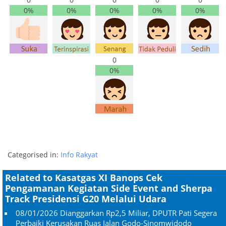
0%
0%
0%
0%
0%
0
0%
Categorised in:
Info Rakyat
Related to Kasatgas XI Banops Cek
Pengamanan Kegiatan Side Event and Sherpa
Track Presidensi G20 Melalui Udara
08/01/2026
Dianggarkan Rp2,5 Miliar, DPUTR Pati Segera
Perbaiki Kerusakan Ruas Jalan Godo-Sinomwidodo