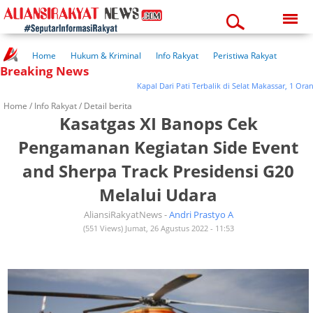
Friday, 07-08-2026
02:50:47 am
Home
Hukum & Kriminal
Info Rakyat
Peristiwa Rakyat
Breaking News
Kuliner Rakyat
Wisata Rakyat
Opini Rakyat
Pemerintahan
Pendidikan
Kesehatan
Kapal Dari Pati Terbalik di Selat Makassar, 1 Orang 
Home /
Info Rakyat
/ Detail berita
Kasatgas XI Banops Cek
Pengamanan Kegiatan Side Event
and Sherpa Track Presidensi G20
Melalui Udara
AliansiRakyatNews -
Andri Prastyo A
(551 Views) Jumat, 26 Agustus 2022 - 11:53